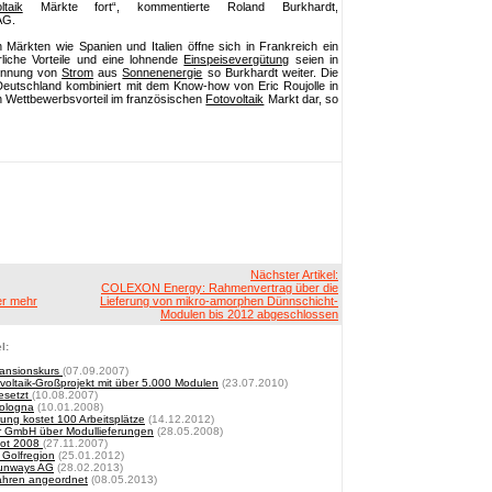
ltaik
Märkte fort“, kommentierte Roland Burkhardt,
AG.
ärkten wie Spanien und Italien öffne sich in Frankreich ein
rliche Vorteile und eine lohnende
Einspeisevergütung
seien in
winnung von
Strom
aus
Sonnenenergie
so Burkhardt weiter. Die
eutschland kombiniert mit dem Know-how von Eric Roujolle in
n Wettbewerbsvorteil im französischen
Fotovoltaik
Markt dar, so
Nächster Artikel:
COLEXON Energy: Rahmenvertrag über die
er mehr
Lieferung von mikro-amorphen Dünnschicht-
Modulen bis 2012 abgeschlossen
l:
pansionskurs
(07.09.2007)
oltaik-Großprojekt mit über 5.000 Modulen
(23.07.2010)
esetzt
(10.08.2007)
Bologna
(10.01.2008)
ng kostet 100 Arbeitsplätze
(14.12.2012)
r GmbH über Modullieferungen
(28.05.2008)
bot 2008
(27.11.2007)
 Golfregion
(25.01.2012)
Sunways AG
(28.02.2013)
fahren angeordnet
(08.05.2013)