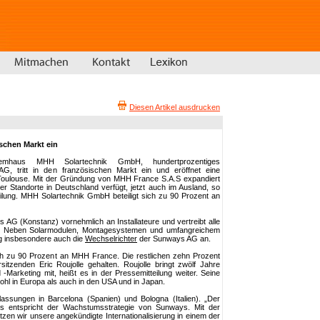
Diesen Artikel ausdrucken
schen Markt ein
mhaus MHH Solartechnik GmbH, hundertprozentiges
, tritt in den französischen Markt ein und eröffnet eine
Toulouse. Mit der Gründung von MHH France S.A.S expandiert
r Standorte in Deutschland verfügt, jetzt auch im Ausland, so
ilung. MHH Solartechnik GmbH beteiligt sich zu 90 Prozent an
 AG (Konstanz) vornehmlich an Installateure und vertreibt alle
 Neben Solarmodulen, Montagesystemen und umfangreichem
ng insbesondere auch die
Wechselrichter
der Sunways AG an.
ch zu 90 Prozent an MHH France. Die restlichen zehn Prozent
zenden Eric Roujolle gehalten. Roujolle bringt zwölf Jahre
 -Marketing mit, heißt es in der Pressemitteilung weiter. Seine
ohl in Europa als auch in den USA und in Japan.
assungen in Barcelona (Spanien) und Bologna (Italien). „Der
ns entspricht der Wachstumsstrategie von Sunways. Mit der
n wir unsere angekündigte Internationalisierung in einem der