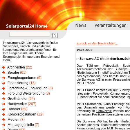
Im solarportal24-Linkverzeichnis finden
Zurück zu den Nachrichten...
Sie schnell, einfach und kostenlos
kompetente Ansprechpartner/innen für
19.06.2008
Ihre Fragen rund ums Thema
Solarenergie, Erneuerbare Energien und
Sunways AG tritt in den französi
mehr.
Das Tübinger
Fotovoltaik
Syste
Architekten
(22)
Tochterunternehmen der Sunways AG
Berater
(61)
Niederlassung im südfranzösischen 
das Systemhaus, das bereits über vie
Energieagenturen
(9)
die Sunways AG in einer Pressemitte
Finanzierung
(16)
MHH France.
Forschung & Entwicklung
(3)
MHH France richtet sich laut Sunways
Fort- und Weiterbildung
(3)
relevanten
Fotovoltaik
Komponenten:
Zubehör bietet die neue Niederlassu
Großhändler
(54)
Handwerker
(207)
MHH Solartechnik GmbH beteiligt si
des Unternehmens werden vom Vorsit
Händler
(69)
Erfahrung im
Fotovoltaik
Vertrieb und
Komplettlösungen
(22)
bisherigen Positionen besetzte er sow
Medien
(7)
Die Sunways AG hat bereits Niederl
Montagegestelle
(7)
Schritt unseres Tochterunternehme
Firmengründung von MHH France setze