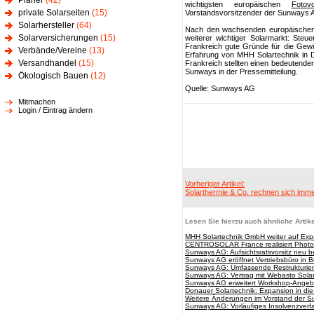
Planer
(42)
wichtigsten europäischen
Fotovo
private Solarseiten
(15)
Vorstandsvorsitzender der Sunways 
Solarhersteller
(64)
Nach den wachsenden europäischen M
Solarversicherungen
(15)
weiterer wichtiger Solarmarkt: Steue
Frankreich gute Gründe für die Ge
Verbände/Vereine
(13)
Erfahrung von MHH Solartechnik in D
Versandhandel
(15)
Frankreich stellten einen bedeutende
Sunways in der Pressemitteilung.
Ökologisch Bauen
(12)
Quelle: Sunways AG
Mitmachen
Login / Eintrag ändern
Vorheriger Artikel:
Solarthermie & Co. rechnen sich imm
Lesen Sie hierzu auch ähnliche Artike
MHH Solartechnik GmbH weiter auf Ex
CENTROSOLAR France realisiert Photov
Sunways AG: Aufsichtsratsvorsitz neu b
Sunways AG eröffnet Vertriebsbüro in 
Sunways AG: Umfassende Restrukturieru
Sunways AG: Vertrag mit Webasto Sola
Sunways AG erweitert Workshop-Ange
Donauer Solartechnik: Expansion in die
Weitere Änderungen im Vorstand der 
Sunways AG: Vorläufiges Insolvenzver