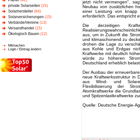
Planer
(42)
jetzt nicht vermengen“, sag
private Solarseiten
(15)
Neubau von zusätzlichen ho
Solarhersteller
(64)
einer Leistung von knapp
erforderlich. Das entspricht
Solarversicherungen
(15)
Verbände/Vereine
(13)
Die derzeitigen Kraf
Versandhandel
(15)
Realisierungswahrscheinlichk
Ökologisch Bauen
(12)
aus, um in Zukunft die Strom
und klimaschonend zu decke
drohen die Lage zu verschä
Mitmachen
aus Kohle und Erdgas nicht 
Login / Eintrag ändern
Kraftwerke mit deutlich höh
würde zu höheren Stromp
Deutschland erheblich belast
Der Ausbau der erneuerbare
neue Kraftwerksstruktur in
aus Wind- und Solaren
Flexibilisierung der St
Atomkraftwerke die Grundlas
und Spitzenlastkraftwerke 
Quelle: Deutsche Energie-A