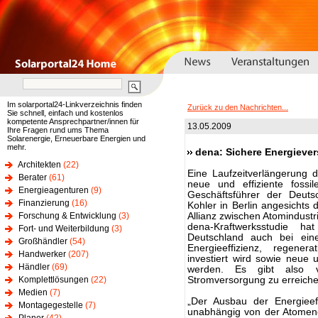
Im solarportal24-Linkverzeichnis finden
Zurück zu den Nachrichten...
Sie schnell, einfach und kostenlos
kompetente Ansprechpartner/innen für
13.05.2009
Ihre Fragen rund ums Thema
Solarenergie, Erneuerbare Energien und
mehr.
dena: Sichere Energieve
Architekten
(22)
Eine Laufzeitverlängerung de
Berater
(61)
neue und effiziente fossil
Energieagenturen
(9)
Geschäftsführer der Deut
Finanzierung
(16)
Kohler in Berlin angesicht
Forschung & Entwicklung
(3)
Allianz zwischen Atomindust
dena-Kraftwerksstudie h
Fort- und Weiterbildung
(3)
Deutschland auch bei eine
Großhändler
(54)
Energieeffizienz, regene
Handwerker
(207)
investiert wird sowie neue 
Händler
(69)
werden. Es gibt also v
Komplettlösungen
(22)
Stromversorgung zu erreiche
Medien
(7)
„Der Ausbau der Energieef
Montagegestelle
(7)
unabhängig von der Atomene