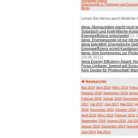
Vorheriger Artikel:
Solartechnik in Thüringen und Sachse
Berlin
Lesen Sie hierzu auch ähnliche A
dena: Atomausstieg macht noch 
Solardach und Kraft-Wärme-Koppl
Energieeffizienz entscheidet
(11.1
dena: Energiewende ist nur mit m
dena bekräftigt: Energetische Ge
Energieeffizienz erzielt Kapitalre
dena: Vom Kompromiss zur Photovo
(28.06.2012)
dena Energy Efficiency Award: No
Forsa-Umfrage: Jugend will Erne
Kein Deckel für Photovoltaik! Wa
Newsarchiv
Mai 2019
April 2019
März 2019
Febru
Oktober 2018
September 2018
Augus
Februar 2018
Januar 2018
Dezember
2017
Juli 2017
Juni 2017
Mai 2017
Ap
2016
November 2016
Oktober 2016
April 2016
März 2016
Februar 2016
J
September 2015
August 2015
Juli 20
Januar 2015
Dezember 2014
Novemb
Juni 2014
Mai 2014