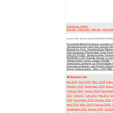
Vorheriger Artikel:
Aus der „Intersolar“ wird die „Intersol
Lesen Sie hierzu auch ähnliche Artike
Fotovoltaik-Maschinenbauer gründen e
„Bundesregierung zieht den Stecker bei
Rheinische Post: Umweltminister Röttge
24th European Photovoltaic Solar Ene
24th EU PVSEC: Bedeutendste Fachveran
PHOENIX-LIVE: Aktuelle Stunde zu gep
„Merkel-Zettel“ gegen solaren Rotstift
(2
Tagesschau-Umfrage zur Photovoltaik-
International Battery and Energy Stora
Gegen Solarausstieg: Über 1.500 SMA Mit
Newsarchiv
Mai 2019
April 2019
März 2019
Febru
Oktober 2018
September 2018
Augus
Februar 2018
Januar 2018
Dezember
2017
Juli 2017
Juni 2017
Mai 2017
Ap
2016
November 2016
Oktober 2016
April 2016
März 2016
Februar 2016
J
September 2015
August 2015
Juli 20