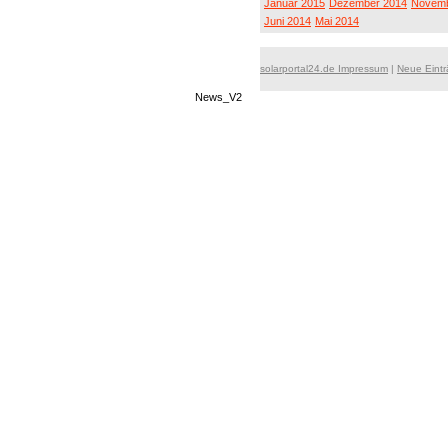
Januar 2015
Dezember 2014
Novemb
Juni 2014
Mai 2014
solarportal24.de Impressum
|
Neue Eint
News_V2