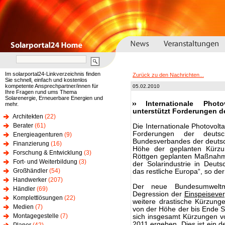
Im solarportal24-Linkverzeichnis finden
Zurück zu den Nachrichten...
Sie schnell, einfach und kostenlos
kompetente Ansprechpartner/innen für
05.02.2010
Ihre Fragen rund ums Thema
Solarenergie, Erneuerbare Energien und
Internationale Phot
mehr.
unterstützt Forderungen d
Architekten
(22)
Berater
(61)
Die Internationale Photovolt
Forderungen der deut
Energieagenturen
(9)
Bundesverbandes der deutsc
Finanzierung
(16)
Höhe der geplanten Kür
Forschung & Entwicklung
(3)
Röttgen geplanten Maßnahme
Fort- und Weiterbildung
(3)
der Solarindustrie in Deut
Großhändler
(54)
das restliche Europa“, so de
Handwerker
(207)
Der neue Bundesumweltmi
Händler
(69)
Degression der
Einspeiseve
Komplettlösungen
(22)
weitere drastische Kürzung
Medien
(7)
von der Höhe der bis Ende S
Montagegestelle
(7)
sich insgesamt Kürzungen v
2011 ergeben. Dies ist ein 