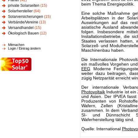
Planer
(42)
beim Thema Energiepolitik.
private Solarseiten
(15)
Solarhersteller
(64)
Eine solche Maßnahme gef
Solarversicherungen
(15)
Arbeitsplätzen in der Sola
Verbände/Vereine
(13)
Auswirkungen auf das restl
asiatische Ausland abwande
Versandhandel
(15)
folgen. Insbesondere mitte
Ökologisch Bauen
(12)
Installationsbetriebe, die
Staates verlassen hatten, 
Mitmachen
Solarzell- und Modulherstell
Login / Eintrag ändern
Maschinenbau haben.
Die Internationale Photovol
ein maßvolles Vorgehen und
EEG
Moderne Fertigungste
weiter dazu beitragen, das
zügig Netzparität erreicht wir
Der internationale Verba
Photovoltaik
Industrie ist e
und Asien. Der IPVEA fasst
Produzenten von Rohstoff
Wafern, Zellen (Kristall
zusammen. In dem Verband s
SI- und Dünnschicht So
Waferherstellung tätig sind.
Quelle: International
Photovol