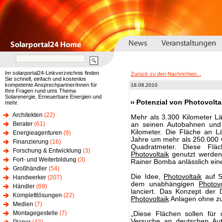
Im solarportal24-Linkverzeichnis finden
Zurück zu den Nachrichten...
Sie schnell, einfach und kostenlos
kompetente Ansprechpartner/innen für
18.08.2010
Ihre Fragen rund ums Thema
Solarenergie, Erneuerbare Energien und
Potenzial von Photovolta
mehr.
Architekten
(22)
Mehr als 3.300 Kilometer L
Berater
(61)
an seinen Autobahnen und 
Kilometer. Die Fläche an L
Energieagenturen
(9)
Jahre um mehr als 250.000 Q
Finanzierung
(16)
Quadratmeter. Diese Fläc
Forschung & Entwicklung
(3)
Photovoltaik
genutzt werden,
Fort- und Weiterbildung
(3)
Rainer Bomba anlässlich ein
Großhändler
(54)
Die Idee,
Photovoltaik
auf S
Handwerker
(207)
dem unabhängigen
Photovo
Händler
(69)
lanciert. Das Konzept der 
Komplettlösungen
(22)
Photovoltaik
Anlagen ohne zu
Medien
(7)
Montagegestelle
(7)
„Diese Flächen sollen für
Versuche an deutschen Au