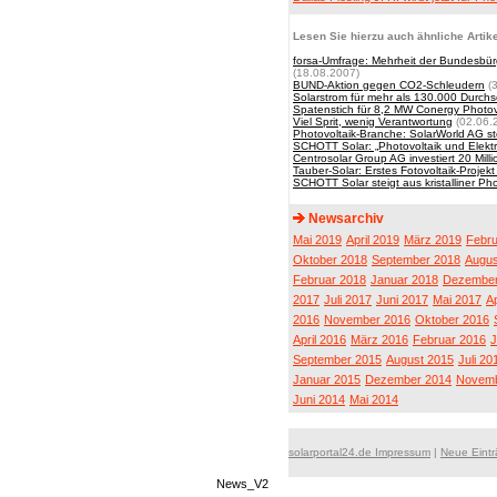
Lesen Sie hierzu auch ähnliche Artike
forsa-Umfrage: Mehrheit der Bundesbür
(18.08.2007)
BUND-Aktion gegen CO2-Schleudern
(3
Solarstrom für mehr als 130.000 Durchs
Spatenstich für 8,2 MW Conergy Photov
Viel Sprit, wenig Verantwortung
(02.06.
Photovoltaik-Branche: SolarWorld AG s
SCHOTT Solar: „Photovoltaik und Elektrom
Centrosolar Group AG investiert 20 Mill
Tauber-Solar: Erstes Fotovoltaik-Projek
SCHOTT Solar steigt aus kristalliner Ph
Newsarchiv
Mai 2019
April 2019
März 2019
Febru
Oktober 2018
September 2018
Augus
Februar 2018
Januar 2018
Dezember
2017
Juli 2017
Juni 2017
Mai 2017
Ap
2016
November 2016
Oktober 2016
April 2016
März 2016
Februar 2016
J
September 2015
August 2015
Juli 20
Januar 2015
Dezember 2014
Novemb
Juni 2014
Mai 2014
solarportal24.de Impressum
|
Neue Eint
News_V2