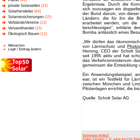
Planer
(42)
Ergebnisse. Durch die Kom
private Solarseiten
(15)
sich sozusagen ein doppelte
Solarhersteller
(64)
der Bund darum, von dieser
Solarversicherungen
(15)
Ländern, die für ihn die B
Verbände/Vereine
(13)
erarbeitet werden, um die 
beschleunigen“, erklärte de
Versandhandel
(15)
Bomba anlässlich eines Besu
Ökologisch Bauen
(12)
„Wir dürfen das ökonomisch
Mitmachen
von Lärmschutz und
Photov
Login / Eintrag ändern
Heming, CEO der Schott Sola
seit 1995 aktiv und hat scho
das Verkehrsministerium das
gemeinsam die Entwicklung v
Ein Anwendungsbeispiel, a
war, ist ein Testfeld für 
zwischen München und Lin
Pilotanlagen errichtet, die bi
Quelle: Schott Solar AG
Vorheriger Artikel:
Dallas Fiesling J. R. wirbt jetzt für Pho