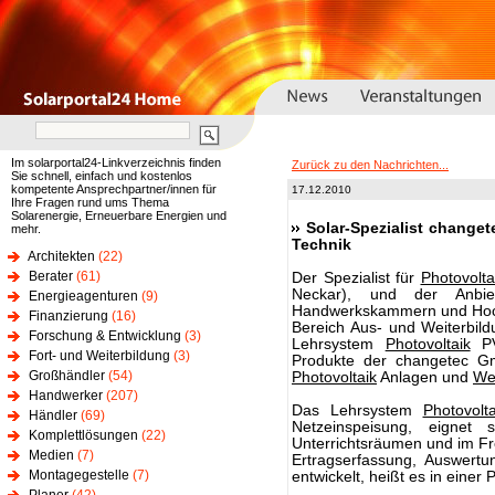
Im solarportal24-Linkverzeichnis finden
Zurück zu den Nachrichten...
Sie schnell, einfach und kostenlos
kompetente Ansprechpartner/innen für
17.12.2010
Ihre Fragen rund ums Thema
Solarenergie, Erneuerbare Energien und
Solar-Spezialist change
mehr.
Technik
Architekten
(22)
Berater
(61)
Der Spezialist für
Photovolta
Neckar), und der Anbie
Energieagenturen
(9)
Handwerkskammern und Hoch
Finanzierung
(16)
Bereich Aus- und Weiterbild
Forschung & Entwicklung
(3)
Lehrsystem
Photovoltaik
PV
Fort- und Weiterbildung
(3)
Produkte der changetec G
Großhändler
(54)
Photovoltaik
Anlagen und
We
Handwerker
(207)
Das Lehrsystem
Photovolta
Händler
(69)
Netzeinspeisung, eignet 
Komplettlösungen
(22)
Unterrichtsräumen und im Fre
Medien
(7)
Ertragserfassung, Auswert
Montagegestelle
(7)
entwickelt, heißt es in einer