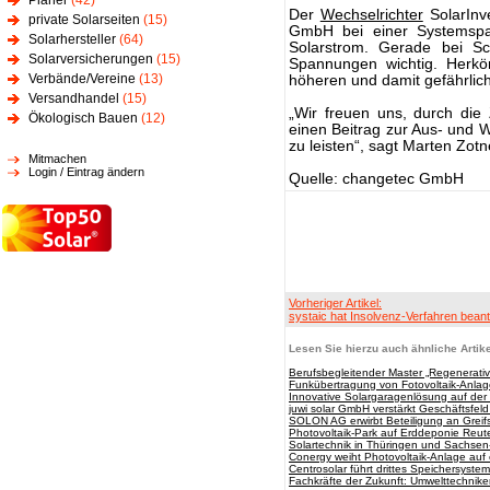
Planer
(42)
Der
Wechselrichter
SolarInv
private Solarseiten
(15)
GmbH bei einer Systemspa
Solarhersteller
(64)
Solarstrom. Gerade bei Sc
Solarversicherungen
(15)
Spannungen wichtig. Herk
Verbände/Vereine
(13)
höheren und damit gefährlic
Versandhandel
(15)
„Wir freuen uns, durch di
Ökologisch Bauen
(12)
einen Beitrag zur Aus- und W
zu leisten“, sagt Marten Zo
Mitmachen
Login / Eintrag ändern
Quelle: changetec GmbH
Vorheriger Artikel:
systaic hat Insolvenz-Verfahren beant
Lesen Sie hierzu auch ähnliche Artike
Berufsbegleitender Master „Regenerati
Funkübertragung von Fotovoltaik-Anla
Innovative Solargaragenlösung auf de
juwi solar GmbH verstärkt Geschäftsfel
SOLON AG erwirbt Beteiligung an Greifsw
Photovoltaik-Park auf Erddeponie Reute o
Solartechnik in Thüringen und Sachsen-
Conergy weiht Photovoltaik-Anlage auf
Centrosolar führt drittes Speichersystem
Fachkräfte der Zukunft: Umwelttechnike