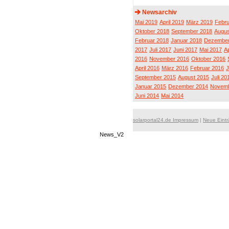
Newsarchiv
Mai 2019
April 2019
März 2019
Febru
Oktober 2018
September 2018
Augus
Februar 2018
Januar 2018
Dezember
2017
Juli 2017
Juni 2017
Mai 2017
Ap
2016
November 2016
Oktober 2016
April 2016
März 2016
Februar 2016
J
September 2015
August 2015
Juli 20
Januar 2015
Dezember 2014
Novemb
Juni 2014
Mai 2014
solarportal24.de Impressum
|
Neue Eint
News_V2