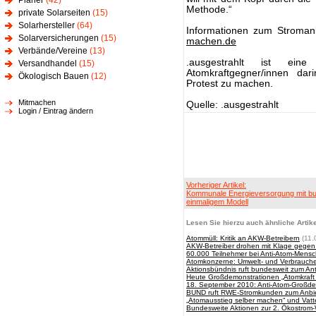
Planer
(42)
Methode.“
private Solarseiten
(15)
Solarhersteller
(64)
Informationen zum Stroman
Solarversicherungen
(15)
machen.de
Verbände/Vereine
(13)
.ausgestrahlt ist eine 
Versandhandel
(15)
Atomkraftgegner/innen dari
Ökologisch Bauen
(12)
Protest zu machen.
Mitmachen
Quelle: .ausgestrahlt
Login / Eintrag ändern
Vorheriger Artikel:
Kommunale Energieversorgung mit b
einmaligem Modell
Lesen Sie hierzu auch ähnliche Artike
Atommüll: Kritik an AKW-Betreibern
(11.
AKW-Betreiber drohen mit Klage gegen 
60.000 Teilnehmer bei Anti-Atom-Mensc
Atomkonzerne: Umwelt- und Verbrauche
Aktionsbündnis ruft bundesweit zum An
Heute Großdemonstrationen „Atomkraft 
18. September 2010: Anti-Atom-Großdem
BUND ruft RWE-Stromkunden zum Anbie
„Atomausstieg selber machen“ und Vatte
Bundesweite Aktionen zur 2. Ökostro