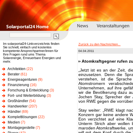
Im solarportal24-Linkverzeichnis finden
Zurück zu den Nachrichten...
Sie schnell, einfach und kostenlos
kompetente Ansprechpartner/innen für
04.04.2011
Ihre Fragen rund ums Thema
Solarenergie, Erneuerbare Energien und
Atomkraftgegner rufen z
mehr.
Architekten
(22)
„Jetzt ist es an der Zeit, 
Berater
(61)
einzusetzen. Denn die Spr
verstehen, ist die Sprac
Energieagenturen
(9)
Atomstromern verabschied
Finanzierung
(16)
Unternehmen, auf ihre gefäh
Forschung & Entwicklung
(3)
wir die Bevölkerung dazu auf
Fort- und Weiterbildung
(3)
Jochen Stay, Sprecher der A
Großhändler
(54)
von RWE gegen die vorrüberg
Handwerker
(207)
Stay weiter: „RWE klagt na
Händler
(69)
Konzern gar keine andere W
Komplettlösungen
(22)
Eon verzichtet auf eine Kla
Medien
(7)
Unterm Strich aber wollen 
Montagegestelle
(7)
maroden Atomkraftwerke, um 
will mit dem Kopf durch di