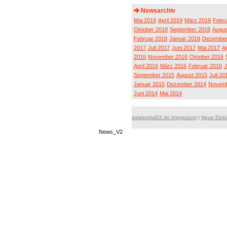
Newsarchiv
Mai 2019
April 2019
März 2019
Febru
Oktober 2018
September 2018
Augus
Februar 2018
Januar 2018
Dezember
2017
Juli 2017
Juni 2017
Mai 2017
Ap
2016
November 2016
Oktober 2016
April 2016
März 2016
Februar 2016
J
September 2015
August 2015
Juli 20
Januar 2015
Dezember 2014
Novemb
Juni 2014
Mai 2014
solarportal24.de Impressum
|
Neue Eint
News_V2