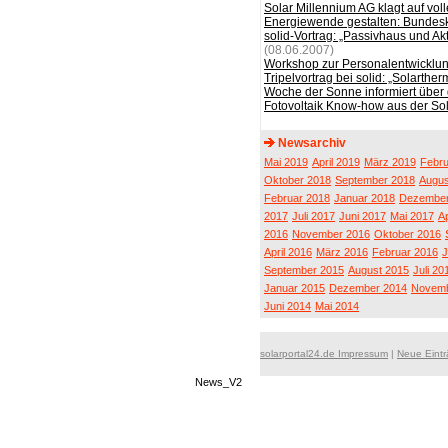
Solar Millennium AG klagt auf vol
Energiewende gestalten: Bundes
solid-Vortrag: „Passivhaus und A
(08.06.2007)
Workshop zur Personalentwicklun
Tripelvortrag bei solid: „Solarth
Woche der Sonne informiert über d
Fotovoltaik Know-how aus der So
Newsarchiv
Mai 2019
April 2019
März 2019
Febru
Oktober 2018
September 2018
Augus
Februar 2018
Januar 2018
Dezember
2017
Juli 2017
Juni 2017
Mai 2017
Ap
2016
November 2016
Oktober 2016
April 2016
März 2016
Februar 2016
J
September 2015
August 2015
Juli 20
Januar 2015
Dezember 2014
Novemb
Juni 2014
Mai 2014
solarportal24.de Impressum
|
Neue Eint
News_V2