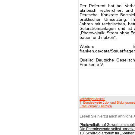
Der Referent hat bei Verb
akribisch recherchiert un
Deutsche. Konkrete Beispiel
praktischen Umsetzung. Th
Jahren mit technischen, betr
Solarstromanlagen und ist
„Photovoltaik:
Strom
ohne En
bauen und nutzen“.
Weitere In
franken.de/data/Steuerfrag
Quelle: Deutsche Gesellsc
Franken e.V.
Vorheriger Artikel:
7. Bundesweite Job- und Bildungsme
Erneuerbare Energien
Lesen Sie hierzu auch ähnliche A
Photovoltaik auf Gewerbeimmobilie
Die Energiewende selbst umsetz
13. Schul-Solarforum für „Sonnen