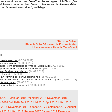
rstandsvorsitzender des Öko-Energieversorgers LichtBlick. „Die
100 Prozent beherrschbar. Darum müssen wir die ältesten Meiler
s der Atomkraft aussteigen“, so Friege.
Nächster Artikel:
Phoenix Solar AG senkt die Kosten für das
n
Montagesystem Phoenix TectoSun 3
l:
mkraft ersetzen
(06.06.2011)
nergiesparmodus
(17.09.2011)
ozent vom erfolgreichen Wandel überzeugt
(17.04.2012)
gern als Innovationsbremse bewertet
(10.07.2009)
mere Straßenbeleuchtung
(14.01.2012)
ie Demo
(28.05.2011)
ht an Aufwind bei der Energiewende
(28.08.2012)
eidet bei drei von zehn Deutschen über Stimmabgabe
(09.07.2013)
 Atomausstieg
(30.03.2011)
e Atomkraft für gesichert
(09.02.2009)
ar 2019
Januar 2019
Dezember 2018
November 2018
t 2018
Juli 2018
Juni 2018
Mai 2018
April 2018
März 2018
 2017
November 2017
Oktober 2017
September 2017
August
ril 2017
März 2017
Februar 2017
Januar 2017
Dezember