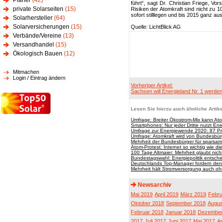
Planer
(42)
führt“, sagt Dr. Christian Friege, Vo
private Solarseiten
(15)
Risiken der Atomkraft sind nicht zu 
sofort stilllegen und bis 2015 ganz au
Solarhersteller
(64)
Solarversicherungen
(15)
Quelle: LichtBlick AG
Verbände/Vereine
(13)
Versandhandel
(15)
Ökologisch Bauen
(12)
Mitmachen
Login / Eintrag ändern
Vorheriger Artikel:
Sachsen will Energieland Nr. 1 werde
Lesen Sie hierzu auch ähnliche Artike
Umfrage: Breiter Ökostrom-Mix kann Ato
Smartphones: Nur jeder Dritte nutzt E
Umfrage zur Energiewende 2020: 87 Pr
Umfrage: Atomkraft wird von Bundesbür
Mehrheit der Bundesbürger für sparsa
Atom-Protest: Internet so wichtig wie d
100 Tage Altmaier: Mehrheit glaubt nic
Bundestagswahl: Energiepolitik entsch
Deutschlands Top-Manager fordern den
Mehrheit hält Stromversorgung auch ohn
Newsarchiv
Mai 2019
April 2019
März 2019
Febru
Oktober 2018
September 2018
Augus
Februar 2018
Januar 2018
Dezember
2017
Juli 2017
Juni 2017
Mai 2017
Ap