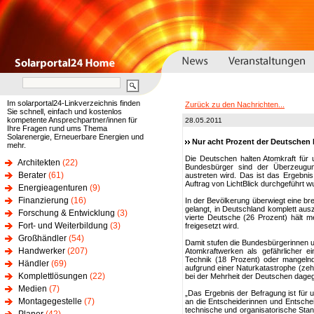
Im solarportal24-Linkverzeichnis finden
Zurück zu den Nachrichten...
Sie schnell, einfach und kostenlos
kompetente Ansprechpartner/innen für
28.05.2011
Ihre Fragen rund ums Thema
Solarenergie, Erneuerbare Energien und
Nur acht Prozent der Deutschen 
mehr.
Die Deutschen halten Atomkraft für
Architekten
(22)
Bundesbürger sind der Überzeugun
Berater
(61)
austreten wird. Das ist das Ergebni
Auftrag von LichtBlick durchgeführt w
Energieagenturen
(9)
Finanzierung
(16)
In der Bevölkerung überwiegt eine bre
gelangt, in Deutschland komplett aus
Forschung & Entwicklung
(3)
vierte Deutsche (26 Prozent) hält m
Fort- und Weiterbildung
(3)
freigesetzt wird.
Großhändler
(54)
Damit stufen die Bundesbürgerinnen u
Handwerker
(207)
Atomkraftwerken als gefährlicher ei
Technik (18 Prozent) oder mangelnd
Händler
(69)
aufgrund einer Naturkatastrophe (zehn 
Komplettlösungen
(22)
bei der Mehrheit der Deutschen dageg
Medien
(7)
„Das Ergebnis der Befragung ist für
Montagegestelle
(7)
an die Entscheiderinnen und Entschei
technische und organisatorische St