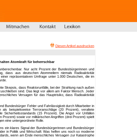
Diesen Artikel ausdrucken
halten Atomkraft für beherrschbar
 unberechenbar. Nur acht Prozent der Bundesbürgerinnen und
g, dass aus deutschen Atommeilern niemals Radioaktivität
s einer repräsentativen Umfrage unter 1.000 Deutschen, die im
urde.
ite Skepsis, dass Reaktorunfälle, bei der Strahlung nach außen
zuschließen sind. Das liegt vor allem am Faktor Mensch. Jeder
enschliches Versagen für das Hauptrisiko, dass Radioaktivität
nd Bundesbürger Fehler und Fahrlässigkeit durch Mitarbeiter in
n als beispielsweise Terroranschläge (20 Prozent), veraltete
e Sicherheitsstandards (15 Prozent). Die Angst vor Unfällen
Prozent) sowie vor militärischen Angriffen (drei Prozent) spielt
en eine untergeordnete Rolle.
 uns ein klares Signal der Bundesbürgerinnen und Bundesbürger
der in Politik und Wirtschaft: Was helfen uns noch so moderne
andards, wenn am Ende menschliches Versagen zur Katastrophe