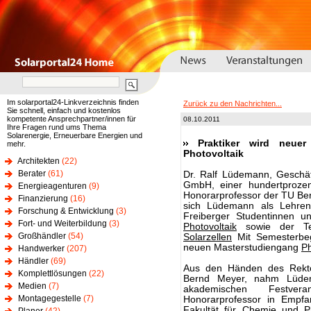
Im solarportal24-Linkverzeichnis finden
Zurück zu den Nachrichten...
Sie schnell, einfach und kostenlos
kompetente Ansprechpartner/innen für
08.10.2011
Ihre Fragen rund ums Thema
Solarenergie, Erneuerbare Energien und
Praktiker wird neuer
mehr.
Photovoltaik
Architekten
(22)
Berater
(61)
Dr. Ralf Lüdemann, Geschäf
GmbH, einer hundertprozen
Energieagenturen
(9)
Honorarprofessor der TU Ber
Finanzierung
(16)
sich Lüdemann als Lehren
Forschung & Entwicklung
(3)
Freiberger Studentinnen u
Fort- und Weiterbildung
(3)
Photovoltaik
sowie der Tec
Großhändler
(54)
Solarzellen
Mit Semesterbeg
neuen Masterstudiengang
Ph
Handwerker
(207)
Händler
(69)
Aus den Händen des Rekto
Komplettlösungen
(22)
Bernd Meyer, nahm Lüdem
Medien
(7)
akademischen Festvera
Montagegestelle
(7)
Honorarprofessor in Empfa
Fakultät für Chemie und Ph