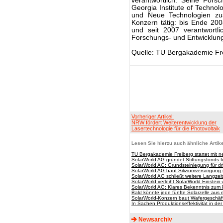
verantwortlich. Seine Fors
Georgia Institute of Technol
und Neue Technologien zus
Konzern tätig: bis Ende 20
und seit 2007 verantwortl
Forschungs- und Entwicklung
Quelle: TU Bergakademie Fr
Vorheriger Artikel:
NRW fördert Weiterentwicklung der
Lasertechnologie für die Photovoltaik
Lesen Sie hierzu auch ähnliche Artike
TU Bergakademie Freiberg startet mit
SolarWorld AG gründet Stiftungsfonds 
SolarWorld AG: Grundsteinlegung für dri
SolarWorld AG baut Siliziumversorgung
SolarWorld AG schließt weitere Langzeit
SolarWorld verleiht SolarWorld Einstei
SolarWorld AG: Klares Bekenntnis zum
Bald könnte jede fünfte Solarzelle aus 
SolarWorld-Konzern baut Wafergeschäft 
In Sachen Produktionseffektivität in d
Newsarchiv