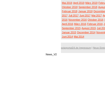
Mai 2019
April 2019
März 2019
Febru
Oktober 2018
September 2018
Augus
Februar 2018
Januar 2018
Dezember
2017
Juli 2017
Juni 2017
Mai 2017
Ap
2016
November 2016
Oktober 2016
April 2016
März 2016
Februar 2016
J
September 2015
August 2015
Juli 20
Januar 2015
Dezember 2014
Novemb
Juni 2014
Mai 2014
solarportal24.de Impressum
|
Neue Eint
News_V2