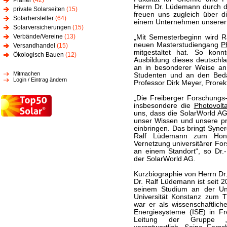
Planer
(42)
Herrn Dr. Lüdemann durch d
private Solarseiten
(15)
freuen uns zugleich über d
Solarhersteller
(64)
einem Unternehmen unserer R
Solarversicherungen
(15)
Verbände/Vereine
(13)
„Mit Semesterbeginn wird R
neuen Masterstudiengang
P
Versandhandel
(15)
mitgestaltet hat. So konnt
Ökologisch Bauen
(12)
Ausbildung dieses deutschl
an in besonderer Weise an
Mitmachen
Studenten und an den Bedar
Login / Eintrag ändern
Professor Dirk Meyer, Prorek
„Die Freiberger Forschungs
insbesondere die
Photovolta
uns, dass die SolarWorld AG
unser Wissen und unsere pra
einbringen. Das bringt Syner
Ralf Lüdemann zum Honor
Vernetzung universitärer For
an einem Standort“, so Dr.-
der SolarWorld AG.
Kurzbiographie von Herrn Dr
Dr. Ralf Lüdemann ist seit 
seinem Studium an der Uni
Universität Konstanz zum T
war er als wissenschaftliche
Energiesysteme (ISE) in Fr
Leitung der Gruppe „Inno