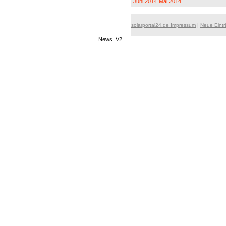
Juni 2014
Mai 2014
solarportal24.de Impressum
|
Neue Eint
News_V2