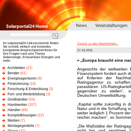
Im solarportal24-Linkverzeichnis finden
Zurück zu den Nachrichten...
Sie schnell, einfach und kostenlos
kompetente Ansprechpartner/innen für
17.10.2011
Ihre Fragen rund ums Thema
Solarenergie, Erneuerbare Energien und
„Europa braucht eine na
mehr.
Architekten
(22)
Angesichts der weltweiten
Berater
(61)
Finanzsystem fordert auch di
auf Kriterien der Nachhal
Energieagenturen
(9)
Ratingagentur zu schaff
Finanzierung
(16)
parasitären US-Ratingkartel
Forschung & Entwicklung
(3)
gegenüber zu stellen“, 
Fort- und Weiterbildung
(3)
Deutschen Umweltstiftung.
Großhändler
(54)
„Kapital sollte zukünftig in
Handwerker
(207)
Natur und in die Schaffung si
Händler
(69)
weiter lediglich 1 Prozent de
Komplettlösungen
(22)
reicher machen“, so Somme
Medien
(7)
Montagegestelle
(7)
„Die Maßstäbe der Ratingage
nicht fair und zerstören 