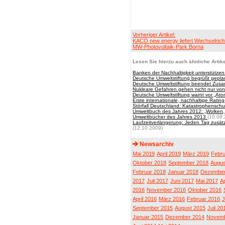
Vorheriger Artikel:
KACO new energy liefert Wechselricht
MW-Photovoltaik-Park Borna
Lesen Sie hierzu auch ähnliche Artike
Banken der Nachhaltigkeit unterstütze
Deutsche Umweltstiftung begrüßt gepla
Deutsche Umweltstiftung beendet Zusa
Nukleare Gefahren gehen nicht nur vo
Deutsche Umweltstiftung warnt vor „At
Erste internationale, nachhaltige Ratin
Störfall Deutschland: Katastrophenschut
Umweltbuch des Jahres 2012: „Wolken,
Umweltbücher des Jahres 2013
(10.08.
Laufzeitverlängerung: Jeden Tag zusätzl
(12.10.2009)
Newsarchiv
Mai 2019
April 2019
März 2019
Febru
Oktober 2018
September 2018
Augus
Februar 2018
Januar 2018
Dezember
2017
Juli 2017
Juni 2017
Mai 2017
Ap
2016
November 2016
Oktober 2016
April 2016
März 2016
Februar 2016
J
September 2015
August 2015
Juli 20
Januar 2015
Dezember 2014
Novemb