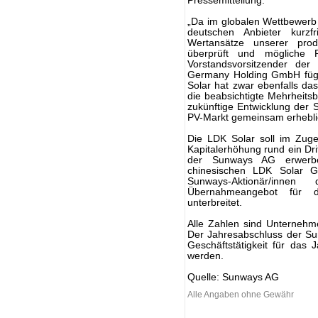
Pressemitteilung.
„Da im globalen Wettbewer
deutschen Anbieter kurzfr
Wertansätze unserer prod
überprüft und mögliche Ri
Vorstandsvorsitzender d
Germany Holding GmbH fügte
Solar hat zwar ebenfalls das
die beabsichtigte Mehrheitsb
zukünftige Entwicklung der 
PV-Markt gemeinsam erheblic
Die LDK Solar soll im Zug
Kapitalerhöhung rund ein Dri
der Sunways AG erwerbe
chinesischen LDK Solar G
Sunways-Aktionär/innen 
Übernahmeangebot für d
unterbreitet.
Alle Zahlen sind Unternehme
Der Jahresabschluss der Su
Geschäftstätigkeit für das 
werden.
Quelle: Sunways AG
Alle Angaben ohne Gewähr