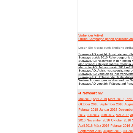
Vorheriger Artikel:
Online-Kampagne gegen polnische At
Lesen Sie hierzu auch ähnliche Artike
Sunways AG erreicht Umsatzziel und übe
Sunways erzielt 2010 Rekordergebnis
(
Sunways AG: Nachfrage in den ersten M
aleo solar AG steigert Jahresumsatz in 
aleo solar AG: Jahresumsatz 2011 erfüll
Sunways AG: Aufsichtsratsvorsitz neu b
Sunways AG: Vorläufiges Insolvenzver
Sunways AG: Umfassende Restrukturieru
Weitere Änderungen im Vorstand der 
Sunways AG verstärkt Präsenz auf fran
Newsarchiv
Mai 2019
April 2019
März 2019
Febru
Oktober 2018
September 2018
Augus
Februar 2018
Januar 2018
Dezember
2017
Juli 2017
Juni 2017
Mai 2017
Ap
2016
November 2016
Oktober 2016
April 2016
März 2016
Februar 2016
J
September 2015
August 2015
Juli 20