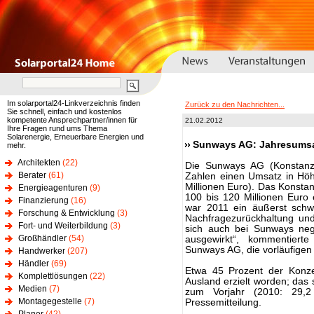
Im solarportal24-Linkverzeichnis finden
Zurück zu den Nachrichten...
Sie schnell, einfach und kostenlos
kompetente Ansprechpartner/innen für
21.02.2012
Ihre Fragen rund ums Thema
Solarenergie, Erneuerbare Energien und
Sunways AG: Jahresumsat
mehr.
Architekten
(22)
Die Sunways AG (Konstanz)
Berater
(61)
Zahlen einen Umsatz in Höhe
Millionen Euro). Das Konst
Energieagenturen
(9)
100 bis 120 Millionen Euro 
Finanzierung
(16)
war 2011 ein äußerst schwi
Forschung & Entwicklung
(3)
Nachfragezurückhaltung und
Fort- und Weiterbildung
(3)
sich auch bei Sunways neg
Großhändler
(54)
ausgewirkt“, kommentierte
Sunways AG, die vorläufigen
Handwerker
(207)
Händler
(69)
Etwa 45 Prozent der Konz
Komplettlösungen
(22)
Ausland erzielt worden; das 
Medien
(7)
zum Vorjahr (2010: 29,2
Montagegestelle
(7)
Pressemitteilung.