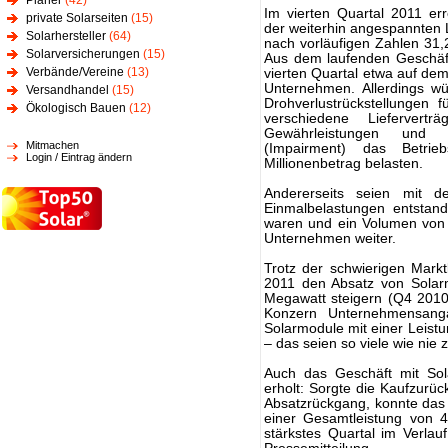
Planer
(42)
Im vierten Quartal 2011 er
private Solarseiten
(15)
der weiterhin angespannten
Solarhersteller
(64)
nach vorläufigen Zahlen 31,2
Solarversicherungen
(15)
Aus dem laufenden Geschäft
Verbände/Vereine
(13)
vierten Quartal etwa auf dem
Unternehmen. Allerdings wü
Versandhandel
(15)
Drohverlustrückstellungen 
Ökologisch Bauen
(12)
verschiedene Liefervert
Gewährleistungen und W
Mitmachen
(Impairment) das Betrieb
Login / Eintrag ändern
Millionenbetrag belasten.
Andererseits seien mit d
Einmalbelastungen entstand
waren und ein Volumen von 
Unternehmen weiter.
Trotz der schwierigen Mark
2011 den Absatz von Solar
Megawatt steigern (Q4 2010
Konzern Unternehmensanga
Solarmodule mit einer Leist
– das seien so viele wie nie
Auch das Geschäft mit Sola
erholt: Sorgte die Kaufzurüc
Absatzrückgang, konnte das
einer Gesamtleistung von 
stärkstes Quartal im Verlau