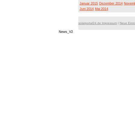
Januar 2015
Dezember 2014
Novemb
Juni 2014
Mai 2014
solarportal24.de Impressum
|
Neue Eint
News_V2