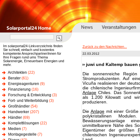
Im solarportal24-Linkverzeichnis finden
Zurück zu den Nachrichten...
Sie schnell, einfach und kostenlos
kompetente Ansprechpartner/innen für
22.03.2012
Ihre Fragen rund ums Thema
Solarenergie, Erneuerbare Energien und
juwi und Kaltemp bauen 
mehr.
Architekten
(22)
Die sonnenreiche Regió
Berater
(61)
Stromproduzenten. Auf ein
Vicuña realisieren der deuts
Energieagenturen
(9)
die chilenische Ingenieurf
Finanzierung
(16)
Anlage
Chiles. Das Sonnenkr
Forschung & Entwicklung
(3)
als 1.200 Kilowatt und wi
Fort- und Weiterbildung
(3)
produzieren.
Großhändler
(54)
Die
Anlage
mit einer Größe 
Handwerker
(207)
polykristallinen Modul
Händler
(69)
Bewässerungsanlage ein
Komplettlösungen
(22)
unmittelbarere Nähe des Sol
Medien
(7)
Eigentümer der größten
P
Montagegestelle
(7)
chilenischen Ingenieurexp
Land.