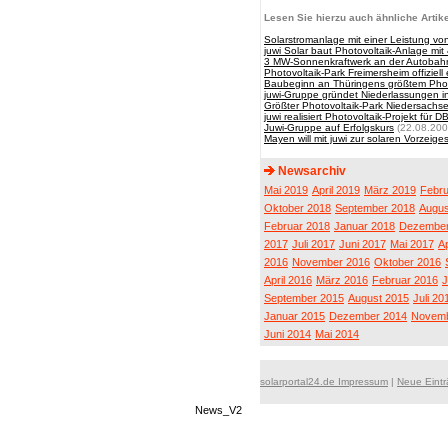
Lesen Sie hierzu auch ähnliche Artike
Solarstromanlage mit einer Leistung v
juwi Solar baut Photovoltaik-Anlage mit
3 MW-Sonnenkraftwerk an der Autobah
Photovoltaik-Park Freimersheim offiziel
Baubeginn an Thüringens größtem Phot
juwi-Gruppe gründet Niederlassungen in
Größter Photovoltaik-Park Niedersachs
juwi realisiert Photovoltaik-Projekt für
Juwi-Gruppe auf Erfolgskurs
(22.08.200
Mayen will mit juwi zur solaren Vorzeig
Newsarchiv
Mai 2019
April 2019
März 2019
Febru
Oktober 2018
September 2018
Augus
Februar 2018
Januar 2018
Dezember
2017
Juli 2017
Juni 2017
Mai 2017
Ap
2016
November 2016
Oktober 2016
April 2016
März 2016
Februar 2016
J
September 2015
August 2015
Juli 20
Januar 2015
Dezember 2014
Novemb
Juni 2014
Mai 2014
solarportal24.de Impressum
|
Neue Eint
News_V2