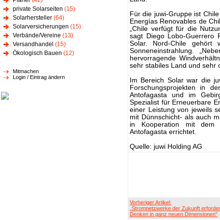
Planer
(42)
private Solarseiten
(15)
Für die juwi-Gruppe ist Chile
Solarhersteller
(64)
Energías Renovables de Chile
Solarversicherungen
(15)
„Chile verfügt für die Nutz
Verbände/Vereine
(13)
sagt Diego Lobo-Guerrero R
Solar. Nord-Chile gehört
Versandhandel
(15)
Sonneneinstrahlung. „Nebe
Ökologisch Bauen
(12)
hervorragende Windverhältni
sehr stabiles Land und sehr 
Mitmachen
Login / Eintrag ändern
Im Bereich Solar war die ju
Forschungsprojekten in der
Antofagasta und im Gebi
Spezialist für Erneuerbare E
einer Leistung von jeweils se
mit Dünnschicht- als auch mi
in Kooperation mit dem 
Antofagasta errichtet.
Quelle: juwi Holding AG
Vorheriger Artikel:
„Stromnetzwerke der Zukunft erforder
Denken in ganz neuen Dimensionen“