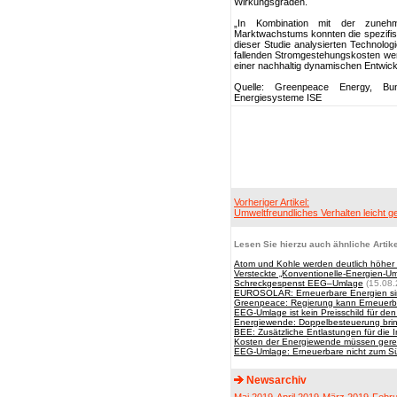
Wirkungsgraden.
„In Kombination mit der zunehm
Marktwachstums konnten die spezifis
dieser Studie analysierten Technolog
fallenden Stromgestehungskosten wer
einer nachhaltig dynamischen Entwick
Quelle: Greenpeace Energy, Bund
Energiesysteme ISE
Vorheriger Artikel:
Umweltfreundliches Verhalten leicht 
Lesen Sie hierzu auch ähnliche Artike
Atom und Kohle werden deutlich höher 
Versteckte „Konventionelle-Energien-Um
Schreckgespenst EEG–Umlage
(15.08.
EUROSOLAR: Erneuerbare Energien sind
Greenpeace: Regierung kann Erneuerb
EEG-Umlage ist kein Preisschild für d
Energiewende: Doppelbesteuerung brin
BEE: Zusätzliche Entlastungen für die 
Kosten der Energiewende müssen gerech
EEG-Umlage: Erneuerbare nicht zum 
Newsarchiv