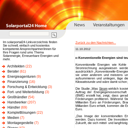
Im solarportal24-Linkverzeichnis finden
Zurück zu den Nachrichten...
Sie schnell, einfach und kostenlos
kompetente Ansprechpartner/innen für
11.10.2012
Ihre Fragen rund ums Thema
Solarenergie, Erneuerbare Energien und
Konventionelle Energien sind teu
mehr.
Konventionelle Energien wie Kohl
Architekten
(22)
Stromrechnung ausgewiesen werden
Berater
(61)
ausdrücklich „Konventionelle-Energi
sie unter anderem und meistens u
Energieagenturen
(9)
aufsummieren und umlegen, läge die
Finanzierung
(16)
Kilowattstunde und wäre damit schon j
Forschung & Entwicklung
(3)
Die Studie „Was
Strom
wirklich koste
Fort- und Weiterbildung
(3)
Auftrag der Energiegenossenschaf
(BWE) erstellt hat, zeigt, dass gera
Großhändler
(54)
Förderungen profitieren. Während S
Handwerker
(207)
Milliarden Euro an Förderungen, Bra
Milliarden Euro erhielt, kommen die E
Händler
(69)
Euro.
Komplettlösungen
(22)
„Das Image der konventionellen En
Medien
(7)
werden. Dazu kommt: Die Investition
Montagegestelle
(7)
Zukunft, die sich mittel- und langfri