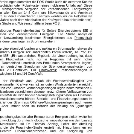
örderungen summiert die FÖS-Studie auch die externen Kosten
maschäden oder Folgekosten eines nuklearen Unfalls auf. Diese
 transparenten Vergleich der verschiedenen Energieträger.
ng aller Kosten 14,8 Cent pro Kilowattstunde und Atomkraft
z zu den Erneuerbaren Energien werden wir die Folgekosten
 Jahre nach dem Abschalten der Kraftwerke bezahlen müssen“,
er Studie und Wissenschaftlerin beim FÖS.
iburger Fraunhofer-Institut für Solare Energiesysteme ISE in
sten von erneuerbaren Energien“. Die Studie analysiert
der Umwandlung bestimmter Energieformen aus
Photovoltaik
indenergieanlagen in
Strom
entstehen.
giepreisen bei fossilen und nuklearen Stromquellen sinken die
baren Energien seit Jahrzehnten kontinuierlich“, so Prof. Dr.
er ISE. „Ein wesentliches Ergebnis der Untersuchung ist, dass
 der
Photovoltaik
nicht nur in Regionen mit sehr hoher
n Deutschland unterhalb des Endkunden-Strompreises liegen“,
h an deutschen Standorten die Stromgestehungskosten von
 bis 20 Cent/kWh. Für
Photovoltaik
Freiflächenanlagen in
 zwischen 13 und 14 Cent/kWh.
 der Windkraft aus: „Auch die Wettbewerbsfähigkeit von
tionellen Kraftwerken ist an guten Windstandorten erreicht“,
ten von Onshore-Windenergieanlagen liegen heute zwischen 6
eanlagen verzeichnen dagegen trotz höherer Volllastzeiten von
6 Cent/kWh deutlich höhere Stromgestehungskosten als Onshore-
Installation sowie höhere Betriebs- und Finanzierungskosten im
t ist der
Strom
aus Offshore-Windenergieanlagen auch teurer
 Aber immer noch im Bereich der bislang als „günstiger“
!
mgestehungskosten aller Erneuerbaren Energien sinken weiterhin
 Entwicklung durch technologische Innovationen wie den Einsatz
 Materialien“, so Dr. Thomas Schlegl, Leiter der Abteilung
, die die Fraunhofer-Studie erstellt hat. Hinzu kommen ein
ffizientere Produktionsprozesse und die Steigerung von