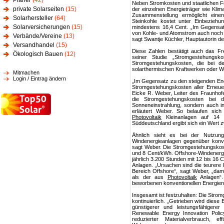
Planer
(42)
Neben Stromkosten und staatlichen F
private Solarseiten
(15)
der einzelnen Energieträger wie Kli
Zusammenstellung ermöglicht einen
Solarhersteller
(64)
Steinkohle kostet unter Einbeziehu
Solarversicherungen
(15)
mindestens 16,4 Cent. „Im Gegensat
von Kohle- und Atomstrom auch noch
Verbände/Vereine
(13)
sagt Swantje Küchler, Hauptautorin d
Versandhandel
(15)
Diese Zahlen bestätigt auch das Fre
Ökologisch Bauen
(12)
seiner Studie „Stromgestehungsko
Stromgestehungskosten, die bei 
solarthermischen Kraftwerken oder W
Mitmachen
Login / Eintrag ändern
„Im Gegensatz zu den steigenden Ener
Stromgestehungskosten aller Erneuer
Eicke R. Weber, Leiter des Fraunhof
die Stromgestehungskosten bei
Sonneneinstrahlung, sondern auch i
erläutert Weber. So belaufen sic
Photovoltaik
Kleinanlagen auf 14
Süddeutschland ergibt sich ein Wert
Ähnlich sieht es bei der Nutzung
Windenergieanlagen gegenüber konven
sagt Weber. Die Stromgestehungskos
und 8 Cent/kWh. Offshore-Windenergi
jährlich 3.200 Stunden mit 12 bis 1
Anlagen. „Ursachen sind die teurere 
Bereich Offshore“, sagt Weber, „dami
als der aus
Photovoltaik
Anlagen“.
beworbenen konventionellen Energien
Insgesamt ist festzuhalten: Die Stro
kontinuierlich. „Getrieben wird diese
günstigerer und leistungsfähigerer
Renewable Energy Innovation Policy
reduzierter Materialverbrauch, e