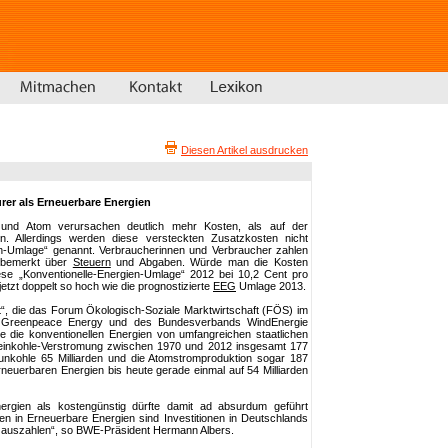
Diesen Artikel ausdrucken
rer als Erneuerbare Energien
e und Atom verursachen deutlich mehr Kosten, als auf der
. Allerdings werden diese versteckten Zusatzkosten nicht
en-Umlage“ genannt. Verbraucherinnen und Verbraucher zahlen
nbemerkt über
Steuern
und Abgaben. Würde man die Kosten
se „Konventionelle-Energien-Umlage“ 2012 bei 10,2 Cent pro
etzt doppelt so hoch wie die prognostizierte
EEG
Umlage 2013.
t“, die das Forum Ökologisch-Soziale Marktwirtschaft (FÖS) im
t Greenpeace Energy und des Bundesverbands WindEnergie
de die konventionellen Energien von umfangreichen staatlichen
teinkohle-Verstromung zwischen 1970 und 2012 insgesamt 177
unkohle 65 Milliarden und die Atomstromproduktion sogar 187
rneuerbaren Energien bis heute gerade einmal auf 54 Milliarden
ergien als kostengünstig dürfte damit ad absurdum geführt
en in Erneuerbare Energien sind Investitionen in Deutschlands
stig auszahlen“, so BWE-Präsident Hermann Albers.