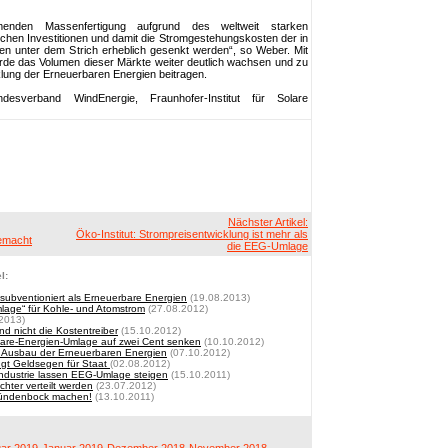
enden Massenfertigung aufgrund des weltweit starken
chen Investitionen und damit die Stromgestehungskosten der in
ien unter dem Strich erheblich gesenkt werden“, so Weber. Mit
de das Volumen dieser Märkte weiter deutlich wachsen und zu
lung der Erneuerbaren Energien beitragen.
esverband WindEnergie, Fraunhofer-Institut für Solare
Nächster Artikel:
Öko-Institut: Strompreisentwicklung ist mehr als
gemacht
die EEG-Umlage
l:
subventioniert als Erneuerbare Energien
(19.08.2013)
lage“ für Kohle- und Atomstrom
(27.08.2012)
2013)
 nicht die Kostentreiber
(15.10.2012)
are-Energien-Umlage auf zwei Cent senken
(10.10.2012)
en Ausbau der Erneuerbaren Energien
(07.10.2012)
gt Geldsegen für Staat
(02.08.2012)
Industrie lassen EEG-Umlage steigen
(15.10.2011)
ter verteilt werden
(23.07.2012)
Sündenbock machen!
(13.10.2011)