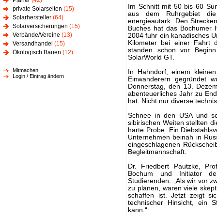
Planer
(42)
Im Schnitt mit 50 bis 60 S
private Solarseiten
(15)
aus dem Ruhrgebiet die 
Solarhersteller
(64)
energieautark. Den Strecke
Solarversicherungen
(15)
Buches hat das Bochumer Ho
Verbände/Vereine
(13)
2004 fuhr ein kanadisches U
Kilometer bei einer Fahrt
Versandhandel
(15)
standen schon vor Beginn
Ökologisch Bauen
(12)
SolarWorld GT.
Mitmachen
In Hahndorf, einem kleinen
Login / Eintrag ändern
Einwanderern gegründet wu
Donnerstag, den 13. Dezem
abenteuerliches Jahr zu End
hat. Nicht nur diverse techn
Schnee in den USA und sc
sibirischen Weiten stellten 
harte Probe. Ein Diebstahls
Unternehmen beinah in Russl
eingeschlagenen Rückscheib
Begleitmannschaft.
Dr. Friedbert Pautzke, Pro
Bochum und Initiator des
Studierenden. „Als wir vor
zu planen, waren viele skept
schaffen ist. Jetzt zeigt s
technischer Hinsicht, ein
kann.“