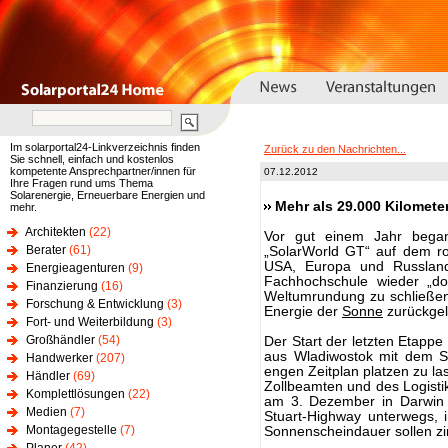
Im solarportal24-Linkverzeichnis finden
Zurück zu den Nachrichten...
Sie schnell, einfach und kostenlos
kompetente Ansprechpartner/innen für
07.12.2012
Ihre Fragen rund ums Thema
Solarenergie, Erneuerbare Energien und
Mehr als 29.000 Kilomete
mehr.
Architekten
(22)
Vor gut einem Jahr bega
Berater
(61)
„SolarWorld GT“ auf dem ro
USA, Europa und Russland
Energieagenturen
(9)
Fachhochschule wieder „
Finanzierung
(16)
Weltumrundung zu schließen
Forschung & Entwicklung
(3)
Energie der
Sonne
zurückgel
Fort- und Weiterbildung
(3)
Großhändler
(54)
Der Start der letzten Etappe
aus Wladiwostok mit dem S
Handwerker
(207)
engen Zeitplan platzen zu la
Händler
(69)
Zollbeamten und des Logist
Komplettlösungen
(22)
am 3. Dezember in Darwin 
Medien
(7)
Stuart-Highway unterwegs,
Montagegestelle
(7)
Sonnenscheindauer sollen zi