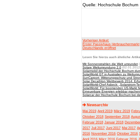
Quelle: Hochschule Bochum
Vorheriger Artikel:
Erster Passivhaus-Verbrauchermarkt
Deutschlands eröffnet
Lesen Sie hierzu auch ähnliche Artike
Mit Sonnenstrahlen die Welt umrundet
(
Solare Weltumrundung 2.0
(02.01.2012
Solarmobil der Hochschule Bochum dur
SolarWorld GT in Australien zu Weltumr
SunCarport: Witterungsschutz und Stro
Solar Decathlon Wettbewerb 2014: Erfu
SolarWorld-Chef Asbeck: „Solarstrom-Tec
SolarWorld: Für boomenden US-Markt 
Erneuerbare Energien erlebbar machen
Solarcar der Hochschule Bochum bei d
Newsarchiv
Mai 2019
April 2019
März 2019
Febru
Oktober 2018
September 2018
Augus
Februar 2018
Januar 2018
Dezember
2017
Juli 2017
Juni 2017
Mai 2017
Ap
2016
November 2016
Oktober 2016
April 2016
März 2016
Februar 2016
J