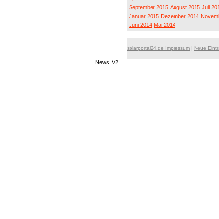
September 2015
August 2015
Juli 20
Januar 2015
Dezember 2014
Novemb
Juni 2014
Mai 2014
solarportal24.de Impressum
|
Neue Eint
News_V2