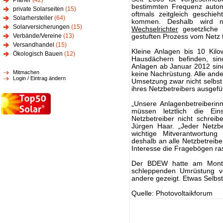
Planer
(42)
bestimmten Frequenz automa
private Solarseiten
(15)
oftmals zeitgleich geschie
Solarhersteller
(64)
kommen. Deshalb wird n
Solarversicherungen
(15)
Wechselrichter
gesetzliche 
Verbände/Vereine
(13)
gestuften Prozess vom Netz 
Versandhandel
(15)
Kleine Anlagen bis 10 Kilow
Ökologisch Bauen
(12)
Hausdächern befinden, sin
Anlagen ab Januar 2012 sin
Mitmachen
keine Nachrüstung. Alle ande
Login / Eintrag ändern
Umsetzung zwar nicht selbs
ihres Netzbetreibers ausgefü
„Unsere Anlagenbetreiberin
müssen letztlich die Ei
Netzbetreiber nicht schreib
Jürgen Haar. „Jeder Netzbe
wichtige Mitverantwortung 
deshalb an alle Netzbetreibe
Interesse die Fragebögen ras
Der BDEW hatte am Montag 
schleppenden Umrüstung ve
andere gezeigt. Etwas Selbs
Quelle: Photovoltaikforum