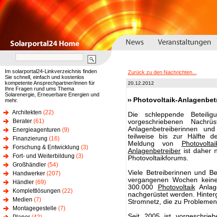
Im solarportal24-Linkverzeichnis finden
Zurück zu den Nachrichten...
Sie schnell, einfach und kostenlos
kompetente Ansprechpartner/innen für
20.12.2012
Ihre Fragen rund ums Thema
Solarenergie, Erneuerbare Energien und
Photovoltaik-Anlagenbetr
mehr.
Architekten
(22)
Die schleppende Beteilig
Berater
(61)
vorgeschriebenen Nachr
Anlagenbetreiberinnen un
Energieagenturen
(9)
teilweise bis zur Hälfte 
Finanzierung
(16)
Meldung von
Photovoltai
Forschung & Entwicklung
(3)
Anlagenbetreiber
ist daher n
Fort- und Weiterbildung
(3)
Photovoltaikforums.
Großhändler
(54)
Viele Betreiberinnen und B
Handwerker
(207)
vergangenen Wochen keine 
Händler
(69)
300.000
Photovoltaik
Anlag
Komplettlösungen
(22)
nachgerüstet werden. Hinterg
Medien
(7)
Stromnetz, die zu Problemen 
Montagegestelle
(7)
Seit 2005 ist vorgeschrie