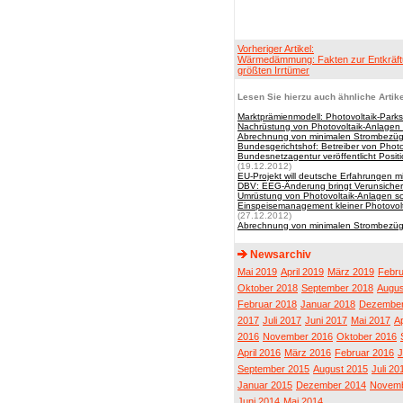
Vorheriger Artikel:
Wärmedämmung: Fakten zur Entkräft
größten Irrtümer
Lesen Sie hierzu auch ähnliche Artike
Marktprämienmodell: Photovoltaik-Parks
Nachrüstung von Photovoltaik-Anlagen
Abrechnung von minimalen Strombezüg
Bundesgerichtshof: Betreiber von Phot
Bundesnetzagentur veröffentlicht Posi
(19.12.2012)
EU-Projekt will deutsche Erfahrungen mi
DBV: EEG-Änderung bringt Verunsicher
Umrüstung von Photovoltaik-Anlagen sc
Einspeisemanagement kleiner Photovolt
(27.12.2012)
Abrechnung von minimalen Strombezüg
Newsarchiv
Mai 2019
April 2019
März 2019
Febru
Oktober 2018
September 2018
Augus
Februar 2018
Januar 2018
Dezember
2017
Juli 2017
Juni 2017
Mai 2017
Ap
2016
November 2016
Oktober 2016
April 2016
März 2016
Februar 2016
J
September 2015
August 2015
Juli 20
Januar 2015
Dezember 2014
Novemb
Juni 2014
Mai 2014