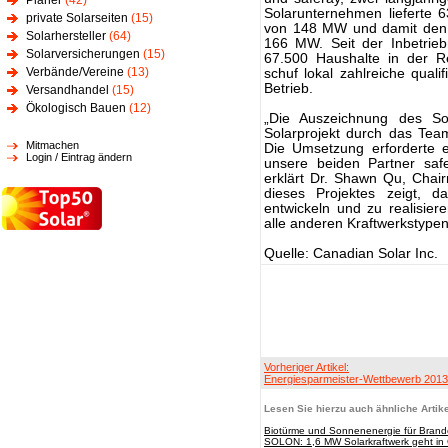
Planer
(42)
Solarunternehmen lieferte
private Solarseiten
(15)
von 148 MW und damit den H
Solarhersteller
(64)
166 MW. Seit der Inbetri
Solarversicherungen
(15)
67.500 Haushalte in der R
Verbände/Vereine
(13)
schuf lokal zahlreiche qualif
Betrieb.
Versandhandel
(15)
Ökologisch Bauen
(12)
„Die Auszeichnung des Sol
Solarprojekt durch das Tea
Mitmachen
Die Umsetzung erforderte 
Login / Eintrag ändern
unsere beiden Partner sa
erklärt Dr. Shawn Qu, Chai
dieses Projektes zeigt, 
entwickeln und zu realisier
alle anderen Kraftwerkstype
Quelle: Canadian Solar Inc.
Vorheriger Artikel:
Energiesparmeister-Wettbewerb 2013 
Lesen Sie hierzu auch ähnliche Artike
Biotürme und Sonnenenergie für Bran
SOLON: 1,6 MW Solarkraftwerk geht in 