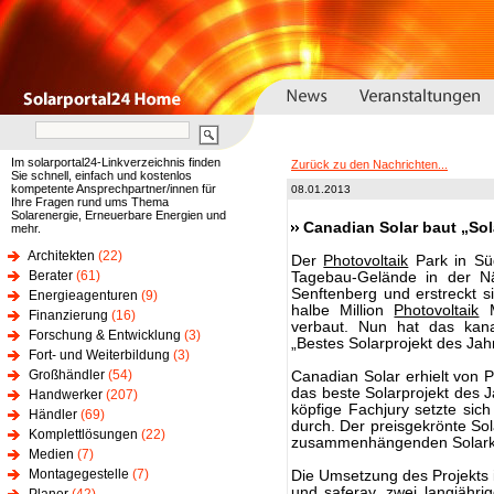
Im solarportal24-Linkverzeichnis finden
Zurück zu den Nachrichten...
Sie schnell, einfach und kostenlos
kompetente Ansprechpartner/innen für
08.01.2013
Ihre Fragen rund ums Thema
Solarenergie, Erneuerbare Energien und
Canadian Solar baut „Sol
mehr.
Architekten
(22)
Der
Photovoltaik
Park in Sü
Berater
(61)
Tagebau-Gelände in der 
Senftenberg und erstreckt s
Energieagenturen
(9)
halbe Million
Photovoltaik
M
Finanzierung
(16)
verbaut. Nun hat das kan
Forschung & Entwicklung
(3)
„Bestes Solarprojekt des Jah
Fort- und Weiterbildung
(3)
Großhändler
(54)
Canadian Solar erhielt von
das beste Solarprojekt des 
Handwerker
(207)
köpfige Fachjury setzte si
Händler
(69)
durch. Der preisgekrönte Sol
Komplettlösungen
(22)
zusammenhängenden Solarko
Medien
(7)
Montagegestelle
(7)
Die Umsetzung des Projekt
und saferay, zwei langjähr