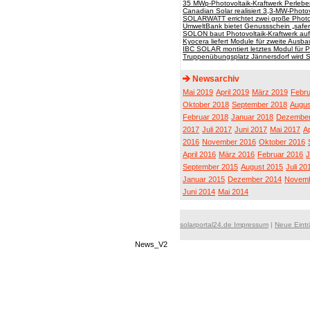
35 MWp-Photovoltaik-Kraftwerk Perleber
Canadian Solar realisiert 3,3-MW-Photov
SOLARWATT errichtet zwei große Photov
UmweltBank bietet Genussschein „safer
SOLON baut Photovoltaik-Kraftwerk auf 
Kyocera liefert Module für zweite Ausb
IBC SOLAR montiert letztes Modul für P
Truppenübungsplatz Jännersdorf wird So
Newsarchiv
Mai 2019
April 2019
März 2019
Febru
Oktober 2018
September 2018
Augus
Februar 2018
Januar 2018
Dezember
2017
Juli 2017
Juni 2017
Mai 2017
Ap
2016
November 2016
Oktober 2016
April 2016
März 2016
Februar 2016
J
September 2015
August 2015
Juli 20
Januar 2015
Dezember 2014
Novemb
Juni 2014
Mai 2014
solarportal24.de Impressum
|
Neue Eint
News_V2