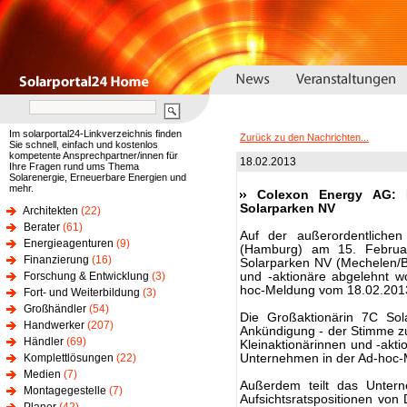
Im solarportal24-Linkverzeichnis finden
Zurück zu den Nachrichten...
Sie schnell, einfach und kostenlos
kompetente Ansprechpartner/innen für
18.02.2013
Ihre Fragen rund ums Thema
Solarenergie, Erneuerbare Energien und
mehr.
Colexon Energy AG:
Solarparken NV
Architekten
(22)
Berater
(61)
Auf der außerordentlich
Energieagenturen
(9)
(Hamburg) am 15. Februar
Finanzierung
(16)
Solarparken NV (Mechelen/B
Forschung & Entwicklung
(3)
und -aktionäre abgelehnt w
hoc-Meldung vom 18.02.2013
Fort- und Weiterbildung
(3)
Großhändler
(54)
Die Großaktionärin 7C Sol
Handwerker
(207)
Ankündigung - der Stimme z
Händler
(69)
Kleinaktionärinnen und -akti
Komplettlösungen
(22)
Unternehmen in der Ad-hoc-
Medien
(7)
Außerdem teilt das Unter
Montagegestelle
(7)
Aufsichtsratspositionen von 