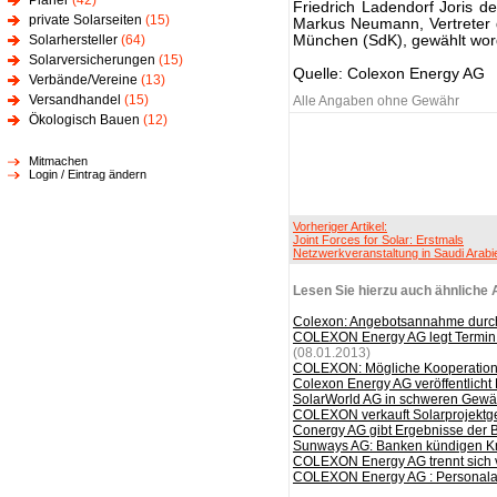
Planer
(42)
Friedrich Ladendorf Joris d
private Solarseiten
(15)
Markus Neumann, Vertreter d
Solarhersteller
(64)
München (SdK), gewählt wor
Solarversicherungen
(15)
Quelle: Colexon Energy AG
Verbände/Vereine
(13)
Versandhandel
(15)
Alle Angaben ohne Gewähr
Ökologisch Bauen
(12)
Mitmachen
Login / Eintrag ändern
Vorheriger Artikel:
Joint Forces for Solar: Erstmals
Netzwerkveranstaltung in Saudi Arabi
Lesen Sie hierzu auch ähnliche A
Colexon: Angebotsannahme durch
COLEXON Energy AG legt Termin 
(08.01.2013)
COLEXON: Mögliche Kooperation 
Colexon Energy AG veröffentlich
SolarWorld AG in schweren Gewä
COLEXON verkauft Solarprojektge
Conergy AG gibt Ergebnisse der 
Sunways AG: Banken kündigen Kre
COLEXON Energy AG trennt sich 
COLEXON Energy AG : Personala