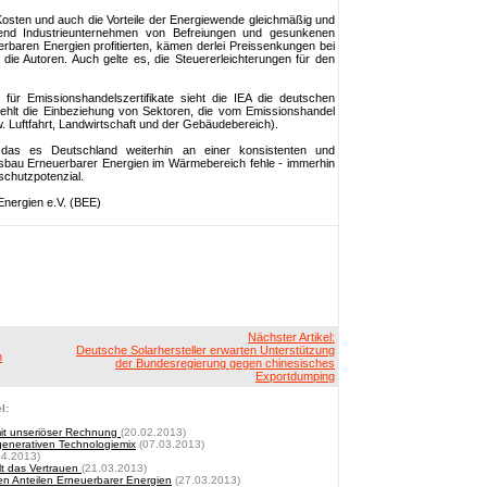
 Kosten und auch die Vorteile der Energiewende gleichmäßig und
rend Industrieunternehmen von Befreiungen und gesunkenen
rbaren Energien profitierten, kämen derlei Preissenkungen bei
 die Autoren. Auch gelte es, die Steuererleichterungen für den
e für Emissionshandelszertifikate sieht die IEA die deutschen
iehlt die Einbeziehung von Sektoren, die vom Emissionshandel
w. Luftfahrt, Landwirtschaft und der Gebäudebereich).
, das es Deutschland weiterhin an einer konsistenten und
Ausbau Erneuerbarer Energien im Wärmebereich fehle - immerhin
schutzpotenzial.
nergien e.V. (BEE)
Nächster Artikel:
Deutsche Solarhersteller erwarten Unterstützung
h
der Bundesregierung gegen chinesisches
Exportdumping
l:
mit unseriöser Rechnung
(20.02.2013)
enerativen Technologiemix
(07.03.2013)
04.2013)
lt das Vertrauen
(21.03.2013)
n Anteilen Erneuerbarer Energien
(27.03.2013)