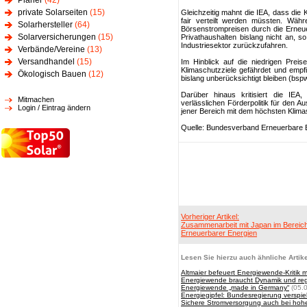
Planer
(42)
private Solarseiten
(15)
Gleichzeitig mahnt die IEA, dass die
fair verteilt werden müssten. Wäh
Solarhersteller
(64)
Börsenstrompreisen durch die Erneue
Solarversicherungen
(15)
Privathaushalten bislang nicht an, so
Industriesektor zurückzufahren.
Verbände/Vereine
(13)
Versandhandel
(15)
Im Hinblick auf die niedrigen Preis
Klimaschutzziele gefährdet und empf
Ökologisch Bauen
(12)
bislang unberücksichtigt bleiben (bsp
Darüber hinaus kritisiert die IEA
Mitmachen
verlässlichen Förderpolitik für den 
Login / Eintrag ändern
jener Bereich mit dem höchsten Klima
Quelle: Bundesverband Erneuerbare E
Vorheriger Artikel:
Zusammenarbeit mit Japan im Bereic
Erneuerbarer Energien
Lesen Sie hierzu auch ähnliche Artike
Altmaier befeuert Energiewende-Kritik 
Energiewende braucht Dynamik und reg
Energiewende „made in Germany“
(05.
Energiegipfel: Bundesregierung verspie
Sichere Stromversorgung auch bei hohe