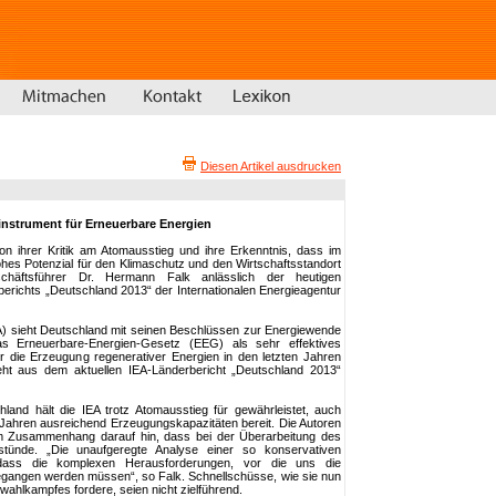
Diesen Artikel ausdrucken
instrument für Erneuerbare Energien
n ihrer Kritik am Atomausstieg und ihre Erkenntnis, dass im
hes Potenzial für den Klimaschutz und den Wirtschaftsstandort
schäftsführer Dr. Hermann Falk anlässlich der heutigen
berichts „Deutschland 2013“ der Internationalen Energieagentur
EA) sieht Deutschland mit seinen Beschlüssen zur Energiewende
 Erneuerbare-Energien-Gesetz (EEG) als sehr effektives
r die Erzeugung regenerativer Energien in den letzten Jahren
ht aus dem aktuellen IEA-Länderbericht „Deutschland 2013“
hland hält die IEA trotz Atomausstieg für gewährleistet, auch
 Jahren ausreichend Erzeugungskapazitäten bereit. Die Autoren
m Zusammenhang darauf hin, dass bei der Überarbeitung des
stünde. „Die unaufgeregte Analyse einer so konservativen
 dass die komplexen Herausforderungen, vor die uns die
gegangen werden müssen“, so Falk. Schnellschüsse, wie sie nun
ahlkampfes fordere, seien nicht zielführend.