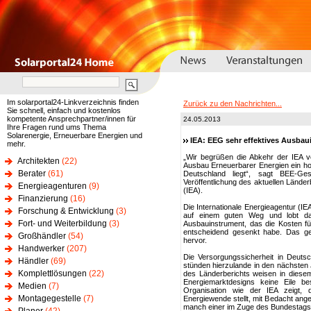
Im solarportal24-Linkverzeichnis finden
Zurück zu den Nachrichten...
Sie schnell, einfach und kostenlos
kompetente Ansprechpartner/innen für
24.05.2013
Ihre Fragen rund ums Thema
Solarenergie, Erneuerbare Energien und
IEA: EEG sehr effektives Ausbau
mehr.
„Wir begrüßen die Abkehr der IEA vo
Architekten
(22)
Ausbau Erneuerbarer Energien ein ho
Berater
(61)
Deutschland liegt“, sagt BEE-Ge
Veröffentlichung des aktuellen Länder
Energieagenturen
(9)
(IEA).
Finanzierung
(16)
Die Internationale Energieagentur (I
Forschung & Entwicklung
(3)
auf einem guten Weg und lobt das
Fort- und Weiterbildung
(3)
Ausbauinstrument, das die Kosten fü
entscheidend gesenkt habe. Das ge
Großhändler
(54)
hervor.
Handwerker
(207)
Die Versorgungssicherheit in Deutsc
Händler
(69)
stünden hierzulande in den nächsten
Komplettlösungen
(22)
des Länderberichts weisen in diese
Energiemarktdesigns keine Eile be
Medien
(7)
Organisation wie der IEA zeigt,
Montagegestelle
(7)
Energiewende stellt, mit Bedacht an
manch einer im Zuge des Bundestagsw