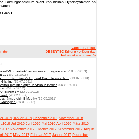
as Leistungsspektrum reicht von kleinen Hybridsystemen ab
anlagen.
ebs GmbH
Nächster Artikel:
en der
DESERTEC Stiftung verlässt das
Industriekonsortium Dii
l:
Diesel/Photovoltaik-System seine Energiekosten
(18.06.2013)
ft aus
(06.02.2013)
n für Photovoltaik-Anlage auf Mindelheimer Hütte
(19.07.2013)
 Gilching
(15.07.2011)
oltaik-Hybridanlagen in Afrika in Betrieb
(06.09.2011)
eren
(24.09.2012)
f Ökostrom um
(23.02.2012)
dwerk
(20.02.2009)
schäftsbereich E-Mobility
(12.05.2011)
 Golfregion
(25.01.2012)
ar 2019
Januar 2019
Dezember 2018
November 2018
t 2018
Juli 2018
Juni 2018
Mai 2018
April 2018
März 2018
 2017
November 2017
Oktober 2017
September 2017
August
ril 2017
März 2017
Februar 2017
Januar 2017
Dezember