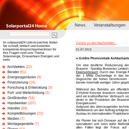
Im solarportal24-Linkverzeichnis finden
Zurück zu den Nachrichten...
Sie schnell, einfach und kostenlos
kompetente Ansprechpartner/innen für
01.07.2013
Ihre Fragen rund ums Thema
Solarenergie, Erneuerbare Energien und
Größte Photovoltaik Aufdachanla
mehr.
Um eine deutliche Reduzierung der
Architekten
(22)
Brauerei - Namibia Breweries Limited 
Berater
(61)
Eigenverbrauch
Durch das Energie-Ma
der 1 MWp Dachanlage in das best
Energieagenturen
(9)
Angesichts der hohen Stromkosten i
Finanzierung
(16)
bereits innerhalb weniger Jahre gege
Forschung & Entwicklung
(3)
Während des Betriebs am öffentlic
Fort- und Weiterbildung
(3)
D:Hybrid Konzept drastisch reduzie
wird ein kraftstoffarmer Verbrauch sic
Großhändler
(54)
direkt in der Produktion der Brauer
Handwerker
(207)
Energiekosten.
Aufgrund des überzeugenden technis
Händler
(69)
Wettbewerb um den Auftrag erfolgreich
Komplettlösungen
(22)
Ausbau im internationalen Projektbere
Medien
(7)
Als Pionier hat sich Donauer auf die 
Montagegestelle
(7)
spezialisiert und setzt dafür Maßst
allen Fällen liegt der Fokus auf