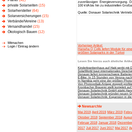
Planer
(42)
zuverlässigen Energieversorgung. D
private Solarseiten
(15)
100 kVA bis hin zu industriellen Groß
Solarhersteller
(64)
Quelle: Donauer Solartechnik Vertri
Solarversicherungen
(15)
Verbände/Vereine
(13)
Versandhandel
(15)
Ökologisch Bauen
(12)
Mitmachen
Vorheriger Artikel:
Login / Eintrag ändern
Hanwha Q Cells liefert Module für ein
größten Solarparks in der Türkei
Lesen Sie hierzu auch ähnliche Artike
Kinderkrankenhaus auf Haiti senkt mit 
SolarWorld baut internationales Geschä
Donauer liefert tonnenschwere Batterie
E-Bike: In 15 Stunden von Verona nach
In Namibia geht eine der größten Photov
Von Photovoltaik-Anlage doppelt profiti
Krombacher Brauerei stellt komplett au
Donauer Solartechnik GmbH stärkt Han
Donauer Solartechnik gründet neuen Ge
Donauer Solartechnik: Expansion in die
Newsarchiv
Mai 2019
April 2019
März 2019
Febru
Oktober 2018
September 2018
Augus
Februar 2018
Januar 2018
Dezember
2017
Juli 2017
Juni 2017
Mai 2017
Ap