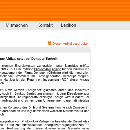
Diesen Artikel ausdrucken
ge Afrikas setzt auf Donauer-Technik
 eigenen Energiekosten zu erzielen, setzt Namibias größte
(NBL) - auf eine hybride
Photovoltaik
Anlage
für den industriellen
nagement der Firma Donauer (Gilching) wird die Integration
ehende Stromnetz mit Dieselgenerator überhaupt möglich.
n Namibia ist der Return on Investment (ROI) dieser
Anlage
ben.
hen Netz werden Energiebezugskosten durch das innovative
rt. Auch im Backup Betrieb zusammen mit dem Dieselgenerator
hergestellt. Die regenerativ erzeugte Energie wird in jedem Fall
ei verbraucht und sichert dem Unternehmen dauerhaft niedrige
chen Konzepts des D:Hybrid Systems konnte sich Donauer im
 durchsetzen und legt damit einen weiteren Meilenstein für den
ich.
Integration von
Photovoltaik
Anlagen in bestehende Dieselnetze
äbe für ein zukunftsweisendes Energieversorgungskonzept. In
 der Reduzierung der Betriebskosten unter Garantie einer