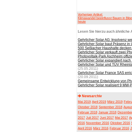
Vorheriger Artikel:
Klimawandel beeinflusst Bauen in Bib
heute
Lesen Sie hierzu auch ähnliche A
Gehrlicher Solar AG: Insolvenz w
Gehrlicher Solar baut Präsenz in
500 Seßlacher Haushalte decken 
Gehrlicher Solar verkauft zwei Ph
Photovoltaik-Park Aschheim offizi
Gehrlicher Solar expandiert nach
Gehrlicher Solar und TÜV Rheinla
(25.05.2011)
Gehrlicher Solar France SAS erri
(20.09.2011)
Gemeinsame Entwicklung von Phot
Gehrlicher Solar realisiert 9 MW-
Newsarchiv
Mai 2019
April 2019
März 2019
Febru
Oktober 2018
September 2018
Augus
Februar 2018
Januar 2018
Dezember
2017
Juli 2017
Juni 2017
Mai 2017
Ap
2016
November 2016
Oktober 2016
April 2016
März 2016
Februar 2016
J