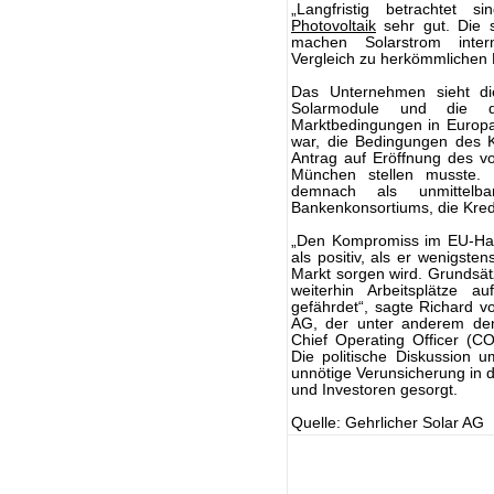
„Langfristig betrachtet s
Photovoltaik
sehr gut. Die 
machen Solarstrom inter
Vergleich zu herkömmlichen 
Das Unternehmen sieht die
Solarmodule und die da
Marktbedingungen in Europa
war, die Bedingungen des K
Antrag auf Eröffnung des vo
München stellen musste. 
demnach als unmittelb
Bankenkonsortiums, die Kredit
„Den Kompromiss im EU-Hande
als positiv, als er wenigste
Markt sorgen wird. Grundsätz
weiterhin Arbeitsplätze a
gefährdet“, sagte Richard v
AG, der unter anderem den 
Chief Operating Officer (C
Die politische Diskussion u
unnötige Verunsicherung in d
und Investoren gesorgt.
Quelle: Gehrlicher Solar AG