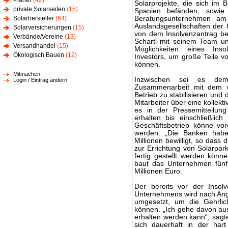
Planer
(42)
Solarprojekte, die sich im B
private Solarseiten
(15)
Spanien befänden, sowie
Solarhersteller
(64)
Beratungsunternehmen am 
Auslandsgesellschaften der G
Solarversicherungen
(15)
von dem Insolvenzantrag bet
Verbände/Vereine
(13)
Schartl mit seinem Team u
Versandhandel
(15)
Möglichkeiten eines Ins
Ökologisch Bauen
(12)
Investors, um große Teile vo
können.
Mitmachen
Inzwischen sei es dem 
Login / Eintrag ändern
Zusammenarbeit mit dem vo
Betrieb zu stabilisieren und
Mitarbeiter über eine kollekt
es in der Pressemitteilung 
erhalten bis einschließlic
Geschäftsbetrieb könne vore
werden. „Die Banken hab
Millionen bewilligt, so dass
zur Errichtung von Solarpar
fertig gestellt werden könne
baut das Unternehmen fünf
Millionen Euro.
Der bereits vor der Insol
Unternehmens wird nach Anga
umgesetzt, um die Gehrlic
können. „Ich gehe davon aus
erhalten werden kann“, sagt
sich dauerhaft in der ha