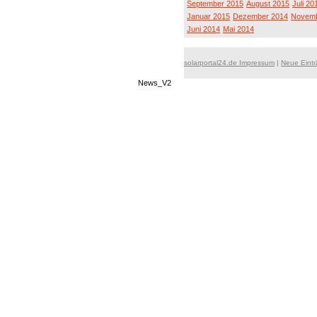
September 2015
August 2015
Juli 20
Januar 2015
Dezember 2014
Novemb
Juni 2014
Mai 2014
solarportal24.de Impressum
|
Neue Eint
News_V2