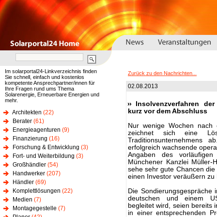
Im solarportal24-Linkverzeichnis finden
Zurück zu den Nachrichten...
Sie schnell, einfach und kostenlos
kompetente Ansprechpartner/innen für
02.08.2013
Ihre Fragen rund ums Thema
Solarenergie, Erneuerbare Energien und
mehr.
Insolvenzverfahren der
kurz vor dem Abschluss
Architekten
(22)
Berater
(61)
Nur wenige Wochen nach d
Energieagenturen
(9)
zeichnet sich eine 
Finanzierung
(16)
Traditionsunternehmens ab
Forschung & Entwicklung
(3)
erfolgreich wachsende operat
Angaben des vorläufigen 
Fort- und Weiterbildung
(3)
Münchener Kanzlei Müller-He
Großhändler
(54)
sehe sehr gute Chancen die 
Handwerker
(207)
einen Investor veräußern zu 
Händler
(69)
Komplettlösungen
(22)
Die Sondierungsgespräche 
deutschen und einem US-
Medien
(7)
begleitet wird, seien bereits
Montagegestelle
(7)
in einer entsprechenden Pre