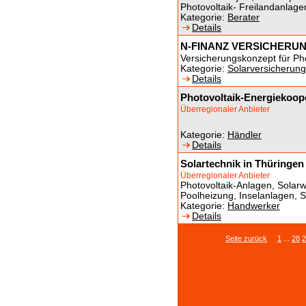
Photovoltaik- Freilandanlage
Kategorie:
Berater
Details
N-FINANZ VERSICHER
Versicherungskonzept für Ph
Kategorie:
Solarversicherun
Details
Photovoltaik-Energiekoop
Überregionaler Anbieter
Kategorie:
Händler
Details
Solartechnik in Thüringe
Überregionaler Anbieter
Photovoltaik-Anlagen, Solarw
Poolheizung, Inselanlagen, S
Kategorie:
Handwerker
Details
Seite zurück
1
...
28
2