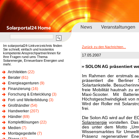
Im solarportal24-Linkverzeichnis finden
Zurück zu den Nachrichten...
Sie schnell, einfach und kostenlos
kompetente Ansprechpartner/innen für
17.05.2007
Ihre Fragen rund ums Thema
Solarenergie, Erneuerbare Energien und
mehr.
SOLON AG präsentiert wel
Architekten
(22)
Im Rahmen der erstmals au
Berater
(61)
präsentiert die Berline
Energieagenturen
(9)
Solartankstelle. Besucherin
Finanzierung
(16)
freie Mobilität hautnah zu er
Forschung & Entwicklung
(3)
Maxi-Scooter. Mit Batteri
Höchstgeschwindigkeit von m
Fort- und Weiterbildung
(3)
Wird der Roller mit Solarstr
Großhändler
(54)
frei.
Handwerker
(207)
Händler
(69)
Die Solon AG wird auf der 
Komplettlösungen
(22)
Solarenergie
vorstellen. Da
des unter dem Motto „Umwel
Medien
(7)
Wissensmarktes für Umweltt
Montagegestelle
(7)
Präsenz regenerativer Ene