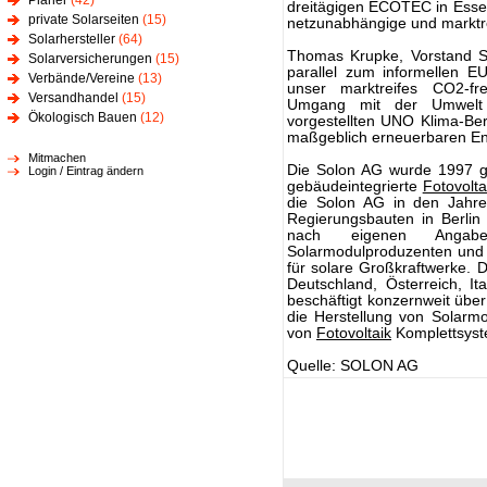
Planer
(42)
dreitägigen ECOTEC in Essen 
private Solarseiten
(15)
netzunabhängige und marktre
Solarhersteller
(64)
Thomas Krupke, Vorstand So
Solarversicherungen
(15)
parallel zum informellen EU
Verbände/Vereine
(13)
unser marktreifes CO2-fre
Versandhandel
(15)
Umgang mit der Umwelt v
Ökologisch Bauen
(12)
vorgestellten UNO Klima-Ber
maßgeblich erneuerbaren En
Mitmachen
Die Solon AG wurde 1997 g
Login / Eintrag ändern
gebäudeintegrierte
Fotovolta
die Solon AG in den Jahre
Regierungsbauten in Berlin
nach eigenen Angabe
Solarmodulproduzenten und 
für solare Großkraftwerke. 
Deutschland, Österreich, I
beschäftigt konzernweit über
die Herstellung von Solarmo
von
Fotovoltaik
Komplettsyst
Quelle: SOLON AG