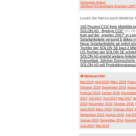
Vorheriger Artikel:
Jahrbuch Erneuerbare Energien 2007
Lesen Sie hierzu auch ähnliche A
100 Prozent CO2-freie Mobilität b
SOLON AG: „Byebye CO2“
(01.06
bsm auf der „enertec 2007“ in Lei
Solartankstelle versorgt E-Bikes m
Neue Solartankstelle ab sofort ein
Tochter der SOLON SE baut 2 MWp-
US-Tochter der SOLON SE schließ
SOLON AG erwirbt weitere Antei
Fotovoltaik: Jülicher Dünnschicht
SOLON AG will Produktionskapaz
Newsarchiv
Mai 2019
April 2019
März 2019
Febru
Oktober 2018
September 2018
Augus
Februar 2018
Januar 2018
Dezember
2017
Juli 2017
Juni 2017
Mai 2017
Ap
2016
November 2016
Oktober 2016
April 2016
März 2016
Februar 2016
J
September 2015
August 2015
Juli 20
Januar 2015
Dezember 2014
Novemb
Juni 2014
Mai 2014