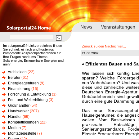
Im solarportal24-Linkverzeichnis finden
Zurück zu den Nachrichten...
Sie schnell, einfach und kostenlos
kompetente Ansprechpartner/innen für
21.08.2007
Ihre Fragen rund ums Thema
Solarenergie, Erneuerbare Energien und
Effizientes Bauen und Sa
mehr.
Architekten
(22)
Wie lassen sich künftig E
Berater
(61)
sparen? Welche Fördergelde
von Wohnhäusern? Und was is
Energieagenturen
(9)
diese und zahlreiche weiter
Finanzierung
(16)
Deutschen Energie-Agentur 
Forschung & Entwicklung
(3)
Gebäudebereich sind gewalt
Fort- und Weiterbildung
(3)
durch eine gute Dämmung und
Großhändler
(54)
Das neue Serviceangebot
Handwerker
(207)
Hauseigentümer, die angesic
Händler
(69)
wollen: Vom Basiswissen b
Komplettlösungen
(22)
praxisnahe Ratschlä
Medien
(7)
Sanierungsstandards, Förd
Montagegestelle
(7)
Einsatz Erneuerbarer Energ