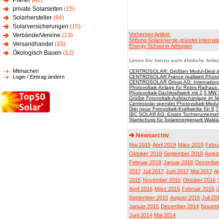
Planer
(42)
private Solarseiten
(15)
Solarhersteller
(64)
Solarversicherungen
(15)
Vorheriger Artikel:
Verbände/Vereine
(13)
Stiftung Solarenergie gründet Internati
Versandhandel
(15)
Energy School in Äthiopien
Ökologisch Bauen
(12)
Lesen Sie hierzu auch ähnliche Artike
Mitmachen
CENTROSOLAR: Größten Modul-Deal de
Login / Eintrag ändern
CENTROSOLAR France realisiert Photov
CENTROSOLAR Group AG: Internationaler
Photovoltaik-Anlage für Rotes Rathaus i
Photovoltaik-Dachkraftwerk mit 2,5 M
Größte Fotovoltaik-Aufdachanlage im 
Centrosolar spendet Photovoltaik-Modul
Drei neue Fotovoltaik-Kraftwerke für 8,7
IBC SOLAR AG: Erstes Tochterunterne
Startschuss für Solarenergiepark Walda
Newsarchiv
Mai 2019
April 2019
März 2019
Febru
Oktober 2018
September 2018
Augus
Februar 2018
Januar 2018
Dezember
2017
Juli 2017
Juni 2017
Mai 2017
Ap
2016
November 2016
Oktober 2016
April 2016
März 2016
Februar 2016
J
September 2015
August 2015
Juli 20
Januar 2015
Dezember 2014
Novemb
Juni 2014
Mai 2014