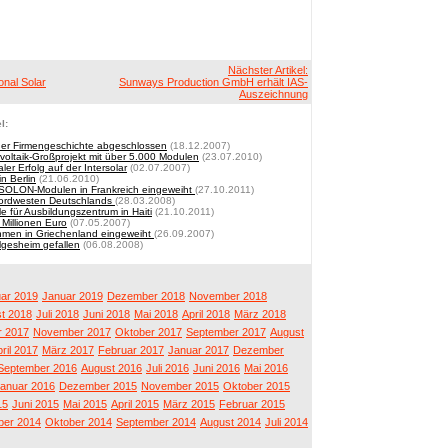
Nächster Artikel:
onal Solar
Sunways Production GmbH erhält IAS-
Auszeichnung
l:
r Firmengeschichte abgeschlossen
(18.12.2007)
oltaik-Großprojekt mit über 5.000 Modulen
(23.07.2010)
 Erfolg auf der Intersolar
(02.07.2007)
n Berlin
(21.06.2010)
W SOLON-Modulen in Frankreich eingeweiht
(27.10.2011)
Nordwesten Deutschlands
(28.03.2008)
e für Ausbildungszentrum in Haiti
(21.10.2011)
 Millionen Euro
(07.05.2007)
hmen in Griechenland eingeweiht
(26.09.2007)
lgesheim gefallen
(06.08.2008)
ar 2019
Januar 2019
Dezember 2018
November 2018
t 2018
Juli 2018
Juni 2018
Mai 2018
April 2018
März 2018
 2017
November 2017
Oktober 2017
September 2017
August
ril 2017
März 2017
Februar 2017
Januar 2017
Dezember
September 2016
August 2016
Juli 2016
Juni 2016
Mai 2016
anuar 2016
Dezember 2015
November 2015
Oktober 2015
15
Juni 2015
Mai 2015
April 2015
März 2015
Februar 2015
er 2014
Oktober 2014
September 2014
August 2014
Juli 2014