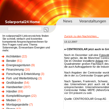
Im solarportal24-Linkverzeichnis finden
Zurück zu den Nachrichten...
Sie schnell, einfach und kostenlos
kompetente Ansprechpartner/innen für
13.12.2007
Ihre Fragen rund ums Thema
Solarenergie, Erneuerbare Energien und
CENTROSOLAR jetzt auch in Grie
mehr.
Noch im Dezember soll eine
Fotovolt
Architekten
(22)
Netz gehen, die die Münchner Centroso
Berater
(61)
Die im Oktober installierte
Anlage
mit 
Quadratmeter großen Flachdach des 
Energieagenturen
(9)
die auch Auftraggeberin für die Indust
Finanzierung
(16)
Nach Angaben der Centrosolar wurden 
Forschung & Entwicklung
(3)
die in der zu Centrosolar Gruppe geh
Fort- und Weiterbildung
(3)
Nach Spanien, Frankreich, Schweiz, E
Großhändler
(54)
das Unternehmen jetzt auch mit di
Handwerker
(207)
entsprechenden Unternehmensmitteil
Centrosolar Hellas MEPE (Athen/Gr
Händler
(69)
vor Ort präsent zu sein.
Komplettlösungen
(22)
Quelle: CENTROSOLAR Group AG
Medien
(7)
Montagegestelle
(7)