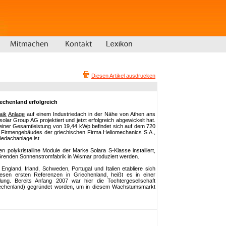
Diesen Artikel ausdrucken
chenland erfolgreich
aik
Anlage
auf einem Industriedach in der Nähe von Athen ans
lar Group AG projektiert und jetzt erfolgreich abgewickelt hat.
einer Gesamtleistung von 19,44 kWp befindet sich auf dem 720
Firmengebäudes der griechischen Firma Heliomechanics S.A.,
riedachanlage ist.
polykristalline Module der Marke Solara S-Klasse installiert,
örenden Sonnenstromfabrik in Wismar produziert werden.
ngland, Irland, Schweden, Portugal und Italien etabliere sich
esen ersten Referenzen in Griechenland, heißt es in einer
ung. Bereits Anfang 2007 war hier die Tochtergesellschaft
iechenland) gegründet worden, um in diesem Wachstumsmarkt