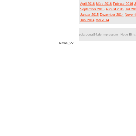
April 2016
März 2016
Februar 2016
J
September 2015
August 2015
Juli 20
Januar 2015
Dezember 2014
Novemb
Juni 2014
Mai 2014
solarportal24.de Impressum
|
Neue Eint
News_V2