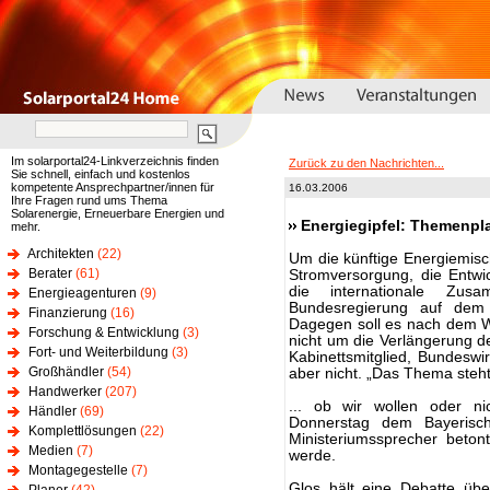
Im solarportal24-Linkverzeichnis finden
Zurück zu den Nachrichten...
Sie schnell, einfach und kostenlos
kompetente Ansprechpartner/innen für
16.03.2006
Ihre Fragen rund ums Thema
Solarenergie, Erneuerbare Energien und
Energiegipfel: Themenpla
mehr.
Architekten
(22)
Um die künftige Energiemisc
Berater
(61)
Stromversorgung, die Entwi
die internationale Zu
Energieagenturen
(9)
Bundesregierung auf dem f
Finanzierung
(16)
Dagegen soll es nach dem W
Forschung & Entwicklung
(3)
nicht um die Verlängerung d
Fort- und Weiterbildung
(3)
Kabinettsmitglied, Bundeswi
Großhändler
(54)
aber nicht. „Das Thema steht,
Handwerker
(207)
... ob wir wollen oder n
Händler
(69)
Donnerstag dem Bayerisc
Komplettlösungen
(22)
Ministeriumssprecher beto
Medien
(7)
werde.
Montagegestelle
(7)
Glos hält eine Debatte übe