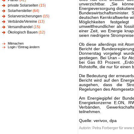
Planer
(42)
unverzichtbar. „Sie kön
private Solarseiten
(15)
Energieversorgung diskutie
Solarhersteller
(64)
Bundeswirtschaftsminister.
Solarversicherungen
(15)
deutschen Kernkraftwerke wil
Verbände/Vereine
(13)
Möglichkeiten festgeleg
umweltfreundlicher als fossi
Versandhandel
(15)
einer Zeit, wo Energie knap
Ökologisch Bauen
(12)
seien niedrigere Strompreis
Mitmachen
Ob diese allerdings mit Atom
Login / Eintrag ändern
Bericht der Bundesregierun
Donnerstag vorgelegt wurde
gestiegen. Bei Uran – für At
bei Gas 83 Prozent. „Erdö
Rohstoffe, die nur für einen
Die Bedeutung der erneuerb
Bericht wird auf den Energi
ausgehen, dass die Str
Regelungen des Atomgesetze
Am Energiegipfel der Bund
Energiekonzerne E.ON, RW
Verbänden, Gewerkschaf
teilnehmen.
Quelle: verivox, dpa
Autorin: Petra Forberger für www.