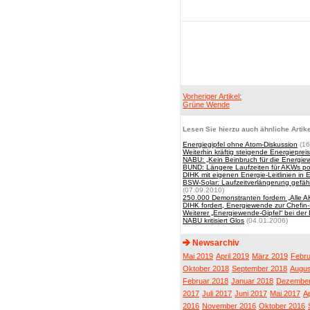
Vorheriger Artikel:
Grüne Wende
Lesen Sie hierzu auch ähnliche Artike
Energiegipfel ohne Atom-Diskussion
(16
Weiterhin kräftig steigende Energieprei
NABU: „Kein Beinbruch für die Energie
BUND: Längere Laufzeiten für AKWs p
DIHK mit eigenen Energie-Leitlinien in E
BSW-Solar: Laufzeitverlängerung gefähr
(07.09.2010)
250.000 Demonstranten fordern „Alle A
DIHK fordert, Energiewende zur Chefi
Weiterer „Energiewende-Gipfel“ bei der
NABU kritisiert Glos
(04.01.2006)
Newsarchiv
Mai 2019
April 2019
März 2019
Febru
Oktober 2018
September 2018
Augus
Februar 2018
Januar 2018
Dezember
2017
Juli 2017
Juni 2017
Mai 2017
Ap
2016
November 2016
Oktober 2016