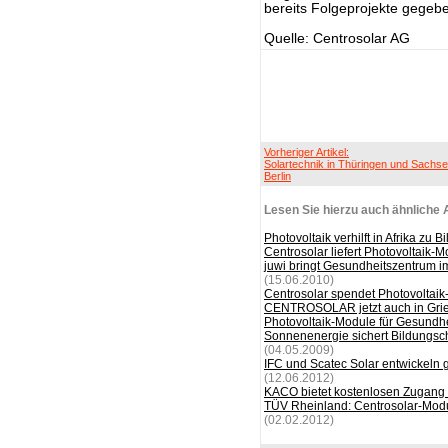
bereits Folgeprojekte gegeben
Quelle: Centrosolar AG
Vorheriger Artikel:
Solartechnik in Thüringen und Sachse
Berlin
Lesen Sie hierzu auch ähnliche A
Photovoltaik verhilft in Afrika zu B
Centrosolar liefert Photovoltaik-
juwi bringt Gesundheitszentrum 
(15.06.2010)
Centrosolar spendet Photovoltaik
CENTROSOLAR jetzt auch in Grie
Photovoltaik-Module für Gesundhe
Sonnenenergie sichert Bildungsch
(04.05.2009)
IFC und Scatec Solar entwickeln 
(12.06.2012)
KACO bietet kostenlosen Zugang 
TÜV Rheinland: Centrosolar-Modu
(02.02.2012)