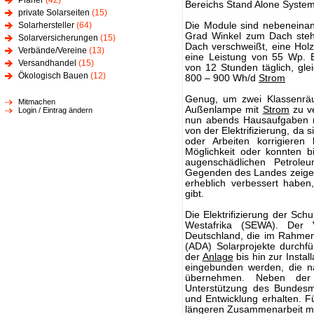
Planer
(42)
Bereichs Stand Alone System
private Solarseiten
(15)
Solarhersteller
(64)
Die Module sind nebeneinan
Grad Winkel zum Dach steht
Solarversicherungen
(15)
Dach verschweißt, eine Holzk
Verbände/Vereine
(13)
eine Leistung von 55 Wp. B
Versandhandel
(15)
von 12 Stunden täglich, gle
Ökologisch Bauen
(12)
800 – 900 Wh/d
Strom
Genug, um zwei Klassenräu
Mitmachen
Außenlampe mit
Strom
zu ve
Login / Eintrag ändern
nun abends Hausaufgaben ma
von der Elektrifizierung, da 
oder Arbeiten korrigiere
Möglichkeit oder konnten 
augenschädlichen Petroleu
Gegenden des Landes zeigen
erheblich verbessert haben,
gibt.
Die Elektrifizierung der Schu
Westafrika (SEWA). Der Ve
Deutschland, die im Rahmen
(ADA) Solarprojekte durchf
der
Anlage
bis hin zur Instal
eingebunden werden, die na
übernehmen. Neben der 
Unterstützung des Bundesmi
und Entwicklung erhalten. F
längeren Zusammenarbeit mi