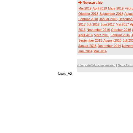
Newsarchiv
Mai 2019
April 2019
März 2019
Febru
Oktober 2018
September 2018
Augus
Februar 2018
Januar 2018
Dezember
2017
Juli 2017
Juni 2017
Mai 2017
Ap
2016
November 2016
Oktober 2016
April 2016
März 2016
Februar 2016
J
September 2015
August 2015
Juli 20
Januar 2015
Dezember 2014
Novemb
Juni 2014
Mai 2014
solarportal24.de Impressum
|
Neue Eint
News_V2