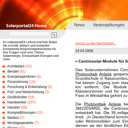
Im solarportal24-Linkverzeichnis finden
Zurück zu den Nachrichten...
Sie schnell, einfach und kostenlos
kompetente Ansprechpartner/innen für
24.04.2009
Ihre Fragen rund ums Thema
Solarenergie, Erneuerbare Energien und
mehr.
Centrosolar-Module für S
Architekten
(22)
Das Solarunternehmen Centr
Berater
(61)
Photovoltaik
Anlage
gespend
Energieagenturen
(9)
Grundschule in Nassoumbou
Finanzierung
(16)
hat keinen Zugang zum staat
Forschung & Entwicklung
(3)
km entfernt. Die Module
Klassenzimmer und für ein
Fort- und Weiterbildung
(3)
Faso in Westafrika gehört z
Großhändler
(54)
Handwerker
(207)
Die
Photovoltaik
Anlage
bes
Händler
(69)
SM220S/M55, die Centrosol
Komplettlösungen
(22)
entwickelt hat. Die 36-zell
breit. „In Deutschland kom
Medien
(7)
oder Wohnmobilen zum Eins
Montagegestelle
(7)
dienen sie der ländlichen Ele