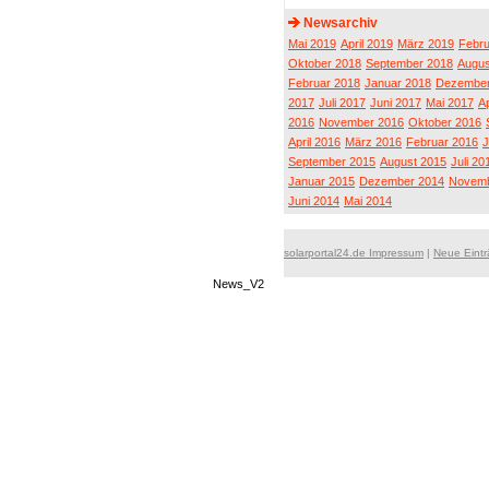
Newsarchiv
Mai 2019
April 2019
März 2019
Febru
Oktober 2018
September 2018
Augus
Februar 2018
Januar 2018
Dezember
2017
Juli 2017
Juni 2017
Mai 2017
Ap
2016
November 2016
Oktober 2016
April 2016
März 2016
Februar 2016
J
September 2015
August 2015
Juli 20
Januar 2015
Dezember 2014
Novemb
Juni 2014
Mai 2014
solarportal24.de Impressum
|
Neue Eint
News_V2