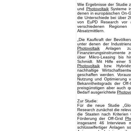
Wie Ergebnisse der Studie z
und
Photovoltaik
Systeme in 
denen in europäischen On-Gr
die Unterschiede bei über 2
von EuPD Research vor al
verschiedenen Regionen
Absatzmittlern.
„Die Kaufkraft der Bevölker
unter denen der Industrie
Photovoltaik
Anlagen zu 
Finanzierungsinstrumente z
über Mikro-Leasing bis hi
Schmidt. Mit Hilfe einer 
Photovoltaik
bzw. Hybridsy
nachhaltige Wirtschaftsent
geschaffen werden. Vorauss
Nutzung und Optimierung v
Bekanntheitsgrads der Off
preisgünstigen aber auch qu
Bedarf ausgerichtete
Photovo
Zur Studie:
Für die neue Studie „Glob
Research zunächst die relev
die Staaten nach Kriterien 
Förderung der Off-Grid
Pho
insgesamt 46 Interviews m
schlüsselfertiger Anlagen s