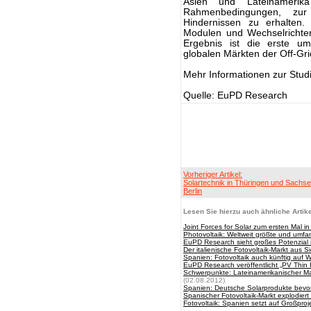
Asien und Lateinamerik
Rahmenbedingungen, zur
Hindernissen zu erhalten.
Modulen und Wechselrichter
Ergebnis ist die erste um
globalen Märkten der Off-Gri
Mehr Informationen zur Studi
Quelle: EuPD Research
Vorheriger Artikel:
Solartechnik in Thüringen und Sachse
Berlin
Lesen Sie hierzu auch ähnliche Artike
Joint Forces for Solar zum ersten Mal i
Photovoltaik: Weltweit größte und umfa
EuPD Research sieht großes Potenzial 
Der italienische Fotovoltaik-Markt aus S
Spanien: Fotovoltaik auch künftig auf
EuPD Research veröffentlicht „PV Thin
Schwerpunkte: Lateinamerikanischer M
(02.08.2012)
Spanien: Deutsche Solarprodukte bevo
Spanischer Fotovoltaik-Markt explodie
Fotovoltaik: Spanien setzt auf Großproj