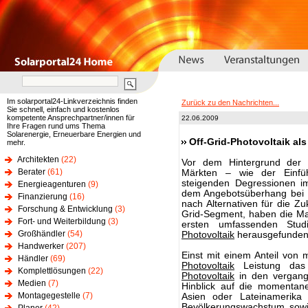
Im solarportal24-Linkverzeichnis finden
Zurück zu den Nachrichten...
Sie schnell, einfach und kostenlos
kompetente Ansprechpartner/innen für
22.06.2009
Ihre Fragen rund ums Thema
Solarenergie, Erneuerbare Energien und
Off-Grid-Photovoltaik als
mehr.
Architekten
(22)
Vor dem Hintergrund der 
Berater
(61)
Märkten – wie der Einfü
steigenden Degressionen 
Energieagenturen
(9)
dem Angebotsüberhang bei 
Finanzierung
(16)
nach Alternativen für die Zu
Forschung & Entwicklung
(3)
Grid-Segment, haben die Ma
Fort- und Weiterbildung
(3)
ersten umfassenden Stud
Großhändler
(54)
Photovoltaik
herausgefunden
Handwerker
(207)
Einst mit einem Anteil von m
Händler
(69)
Photovoltaik
Leistung das 
Komplettlösungen
(22)
Photovoltaik
in den vergang
Medien
(7)
Hinblick auf die momentane
Montagegestelle
(7)
Asien oder Lateinamerika
Bevölkerungswachstum sowie