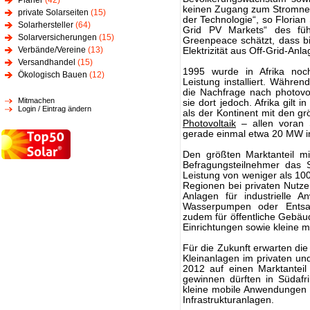
Planer
(42)
keinen Zugang zum Stromnetz
private Solarseiten
(15)
der Technologie“, so Florian
Solarhersteller
(64)
Grid PV Markets“ des füh
Solarversicherungen
(15)
Greenpeace schätzt, dass b
Verbände/Vereine
(13)
Elektrizität aus Off-Grid-Anl
Versandhandel
(15)
1995 wurde in Afrika noch
Ökologisch Bauen
(12)
Leistung installiert. Währen
die Nachfrage nach photovo
Mitmachen
sie dort jedoch. Afrika gil
Login / Eintrag ändern
als der Kontinent mit den gr
Photovoltaik
– allen voran 
gerade einmal etwa 20 MW ins
Den größten Marktanteil m
Befragungsteilnehmer das 
Leistung von weniger als 10
Regionen bei privaten Nutze
Anlagen für industrielle 
Wasserpumpen oder Entsal
zudem für öffentliche Gebäu
Einrichtungen sowie kleine m
Für die Zukunft erwarten di
Kleinanlagen im privaten und
2012 auf einen Marktantei
gewinnen dürften in Südaf
kleine mobile Anwendungen
Infrastrukturanlagen.