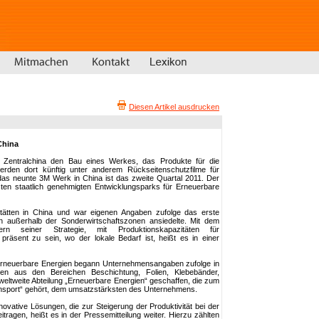
Diesen Artikel ausdrucken
China
n Zentralchina den Bau eines Werkes, das Produkte für die
t werden dort künftig unter anderem Rückseitenschutzfilme für
das neunte 3M Werk in China ist das zweite Quartal 2011. Der
rsten staatlich genehmigten Entwicklungsparks für Erneuerbare
tätten in China und war eigenen Angaben zufolge das erste
 außerhalb der Sonderwirtschaftszonen ansiedelte. Mit dem
 seiner Strategie, mit Produktionskapazitäten für
präsent zu sein, wo der lokale Bedarf ist, heißt es in einer
 Erneuerbare Energien begann Unternehmensangaben zufolge in
en aus den Bereichen Beschichtung, Folien, Klebebänder,
weltweite Abteilung „Erneuerbare Energien“ geschaffen, die zum
ansport“ gehört, dem umsatzstärksten des Unternehmens.
nnovative Lösungen, die zur Steigerung der Produktivität bei der
ragen, heißt es in der Pressemitteilung weiter. Hierzu zählten