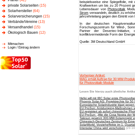
Planer
(42)
beispielsweise eine Spiegelfolie, mit
private Solarseiten
(15)
Kraftwerken um bis zu 20 Prozent ge
Lebensdauer von
Photovoltaik
Module
Solarhersteller
(64)
Strom
verwandeln, deutlich zu erhöhen
Solarversicherungen
(15)
jahrzehntelang gegen den Eintritt von
Verbände/Vereine
(13)
In der deutschen Hauptverwal
Versandhandel
(15)
Forschungszentrum für Wind-, Sonn
Partner der Desertec-Initiative,
Ökologisch Bauen
(12)
konfliktvermeidende Form der Energi
Quelle: 3M Deutschland GmbH
Mitmachen
Login / Eintrag ändern
Vorheriger Artikel:
MAG erhält Auftrag für 30 MW-Produk
für Photovoltaik-Module
Lesen Sie hierzu auch ähnliche Artike
Hefei will mit IBC Solar erste Photovolt
Phoenix Solar AG: Projektrechte für 50
Europäische Solarindustrie klagt gegen
EU ProSun: Antidumping-Maßnahmen sic
EU registriert ab sofort chinesische Pho
EU ProSun: „Wie die Cosa Nostra der We
Talesun gewinnt 300-MW-Solarprojekt 
Chinesisch-Deutsches Zentrum für Erne
SolarWorld: Vorzieheffekte im 1. Quartal
Intersolar China wird verschoben
(23.10