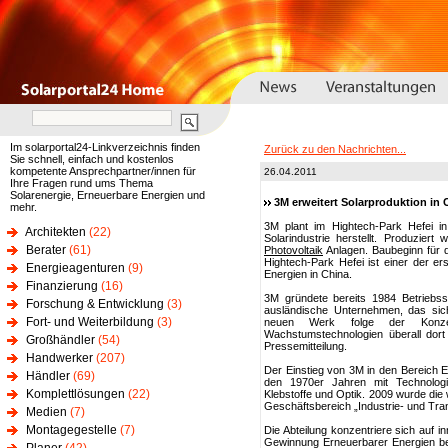
Im solarportal24-Linkverzeichnis finden
Zurück zu den Nachrichten...
Sie schnell, einfach und kostenlos
kompetente Ansprechpartner/innen für
26.04.2011
Ihre Fragen rund ums Thema
Solarenergie, Erneuerbare Energien und
3M erweitert Solarproduktion in 
mehr.
3M plant im Hightech-Park Hefei i
Architekten
(22)
Solarindustrie herstellt. Produzier
Berater
(61)
Photovoltaik
Anlagen. Baubeginn für 
Hightech-Park Hefei ist einer der e
Energieagenturen
(9)
Energien in China.
Finanzierung
(16)
3M gründete bereits 1984 Betriebss
Forschung & Entwicklung
(3)
ausländische Unternehmen, das sich
Fort- und Weiterbildung
(3)
neuen Werk folge der Konzern
Wachstumstechnologien überall dort 
Großhändler
(54)
Pressemitteilung.
Handwerker
(207)
Der Einstieg von 3M in den Bereich
Händler
(69)
den 1970er Jahren mit Technologi
Komplettlösungen
(22)
Klebstoffe und Optik. 2009 wurde die 
Geschäftsbereich „Industrie- und Tr
Medien
(7)
Montagegestelle
(7)
Die Abteilung konzentriere sich auf i
Gewinnung Erneuerbarer Energien beit