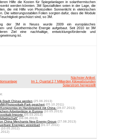
 deren Hilfe die Kosten für Spiegelanlagen in solarthermischen
senkt werden könnten. 3M Spezialfolien seien in der Lage, die
n, die mit Hilfe von Photozellen Sonnenlicht in elektrischen
. Die witterungsstabilen Folien sorgten dafür, dass die Module
 Feuchtigkeit geschützt sind, so 3M.
tung der 3M in Neuss wurde 2009 ein europäisches
en- und Geothermische Energie aufgebaut. Seit 2010 ist 3M
 deren Ziel eine nachhaltige, entwicklungsfördernde und
egewinnung ist.
Nächster Artikel:
tionsanlage
Im 1. Quartal 2,7 Milliarden Kilowattstunden
Solarstrom hergestellt
l:
aik-Stadt Chinas werden
(25.06.2013)
 MW-Photovoltaik-Park gesichert
(05.10.2011)
 Kompromiss im Handelsstreit mit China
(28.07.2013)
hern Arbeitsplätze in Europa
(10.05.2013)
tovoltaik-Importe
(05.03.2013)
ltwirtschaft“
(06.06.2013)
von China Merchants New Energy Group
(27.08.2013)
uerbare Energien vereinbart
(01.07.2011)
(10.05.2012)
.2012)