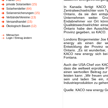
Planer
(42)
private Solarseiten
(15)
In Kanada fertigt KACO
Solarhersteller
(64)
Zentralwechselrichter vom Typ
Solarversicherungen
(15)
Ontario, da sie den entsp
Verbände/Vereine
(13)
Unternehmen weiter. Groß
Endabnehmer vor Ort könnte
Versandhandel
(15)
Qualitätswechselrichter ei
Ökologisch Bauen
(12)
Ontario habe den Ausschla
Provinz gegeben, so KACO.
Mitmachen
Login / Eintrag ändern
Londons Bürgermeister Joe 
energy als einen der wert
Entwicklung der Provinz 
Ontario. „Es ist wunderbar
KACO new energy sich bei un
Fontana.
Auch der USA-Chef von KACO
dass die weltweit erprobte P
einen wertvollen Beitrag zur
leisten kann: „Wir freuen uns
sein und laden Sie ein, 
Industrieproduktion zu gehe
Quelle: KACO new energy 