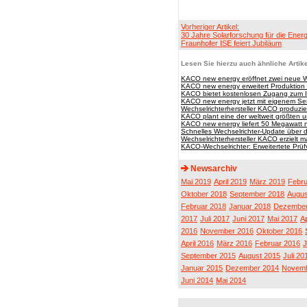
Vorheriger Artikel:
30 Jahre Solarforschung für die Ener
Fraunhofer ISE feiert Jubiläum
Lesen Sie hierzu auch ähnliche Artike
KACO new energy eröffnet zwei neue W
KACO new energy erweitert Produktion u
KACO bietet kostenlosen Zugang zum I
KACO new energy jetzt mit eigenem Ser
Wechselrichterhersteller KACO produziert
KACO plant eine der weltweit größten 
KACO new energy liefert 50 Megawatt
Schnelles Wechselrichter-Update über d
Wechselrichterhersteller KACO erzielt
KACO-Wechselrichter: Erweitertete Prüf
Newsarchiv
Mai 2019
April 2019
März 2019
Febru
Oktober 2018
September 2018
Augus
Februar 2018
Januar 2018
Dezember
2017
Juli 2017
Juni 2017
Mai 2017
Ap
2016
November 2016
Oktober 2016
April 2016
März 2016
Februar 2016
J
September 2015
August 2015
Juli 20
Januar 2015
Dezember 2014
Novemb
Juni 2014
Mai 2014