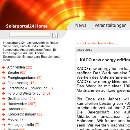
Im solarportal24-Linkverzeichnis finden
Zurück zu den Nachrichten...
Sie schnell, einfach und kostenlos
kompetente Ansprechpartner/innen für
08.07.2011
Ihre Fragen rund ums Thema
Solarenergie, Erneuerbare Energien und
KACO new energy eröffne
mehr.
Architekten
(22)
KACO new energy hat im kan
Berater
(61)
eröffnet. Das Werk hat eine 
Werken des Unternehmens w
Energieagenturen
(9)
KACO new energy klimaneutral
Finanzierung
(16)
Das Werk ist mit einer 1
Forschung & Entwicklung
(3)
Maßnahmen zur Energieeins
Fort- und Weiterbildung
(3)
Großhändler
(54)
Bis Ende des Jahres wi
kumulierten Leistung von 700
Handwerker
(207)
arbeiten derzeit auf über 2.
Händler
(69)
Die Belegschaft soll au
Komplettlösungen
(22)
Mitarbeiter anwachsen. Z
Medien
(7)
Hofmann: „Wir freuen uns, b
Montagegestelle
(7)
sein! Wir werden nachhalti
sauberen Energieversorgung