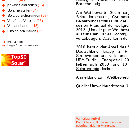
Planer
(42)
Branche tätig.
private Solarseiten
(15)
Solarhersteller
(64)
Am Wettbewerb „Solarenerg
Solarversicherungen
(15)
Sekundarschulen, Gymnasi
Verbände/Vereine
(13)
Bewerbungsschluss ist der
seinen Preis auf der weltgr
Versandhandel
(15)
2012. „Um die gute Wettbewe
Ökologisch Bauen
(12)
auszubauen, ist es wichtig,
vorzubeugen. Dazu kann der 
Mitmachen
Login / Eintrag ändern
2010 betrug der Anteil des
Deutschland knapp 2 Pr
Stromversorgung vollständi
UBA-Studie „Energieziel 
ließen sich 2050 rund 19
Solarenergie
decken.
Anmeldung zum Wettbewerb
Quelle: Umweltbundesamt (
Vorheriger Artikel:
Das Solarzeitalter kommt nur mit
gesellschaftlicher Akzeptanz