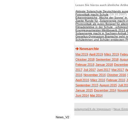
Lesen Sie hierzu auch ähnliche Artike
Aktivste Solarschule Deutschlands aus
Fotovoltaik macht Schule
(19.10.2007)
Erkenntnisreiche „Woche der Sonne“ in
Zweite Runde für „Solarenergie macht 
Photovoltaik als gutes Beispiel für alt
Klimadetektive in der Schule - erfolgre
Energiesparmeister-Wettbewerb 2013 st
Solarenergie macht in Sachsen-Anhalt 
Greselius-Gymnasium Bramsche geht mi
Schülerinnen und Schüler entdecken Ph
Newsarchiv
Mai 2019
April 2019
März 2019
Febru
Oktober 2018
September 2018
Augus
Februar 2018
Januar 2018
Dezember
2017
Juli 2017
Juni 2017
Mai 2017
Ap
2016
November 2016
Oktober 2016
April 2016
März 2016
Februar 2016
J
September 2015
August 2015
Juli 20
Januar 2015
Dezember 2014
Novemb
Juni 2014
Mai 2014
solarportal24.de Impressum
|
Neue Eint
News_V2