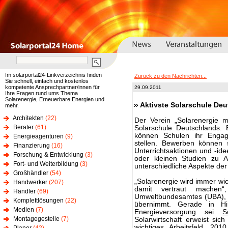
Im solarportal24-Linkverzeichnis finden
Zurück zu den Nachrichten...
Sie schnell, einfach und kostenlos
kompetente Ansprechpartner/innen für
29.09.2011
Ihre Fragen rund ums Thema
Solarenergie, Erneuerbare Energien und
Aktivste Solarschule De
mehr.
Architekten
(22)
Der Verein „Solarenergie m
Berater
(61)
Solarschule Deutschlands.
können Schulen ihr Eng
Energieagenturen
(9)
stellen. Bewerben können s
Finanzierung
(16)
Unterrichtsaktionen und -ide
Forschung & Entwicklung
(3)
oder kleinen Studien zu 
Fort- und Weiterbildung
(3)
unterschiedliche Aspekte de
Großhändler
(54)
„Solarenergie wird immer wic
Handwerker
(207)
damit vertraut machen“
Händler
(69)
Umweltbundesamtes (UBA), d
Komplettlösungen
(22)
übernimmt. Gerade in Hin
Medien
(7)
Energieversorgung sei
S
Montagegestelle
(7)
Solarwirtschaft erweist si
wichtiges Arbeitsfeld. 20