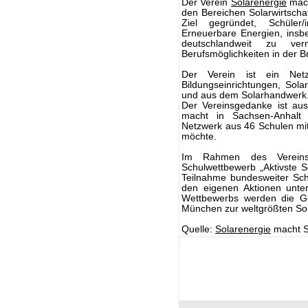
Der Verein
Solarenergie
mach
den Bereichen Solarwirtscha
Ziel gegründet, Schüler
Erneuerbare Energien, ins
deutschlandweit zu ver
Berufsmöglichkeiten in der 
Der Verein ist ein Netz
Bildungseinrichtungen, Solar
und aus dem Solarhandwerk
Der Vereinsgedanke ist aus
macht in Sachsen-Anhalt 
Netzwerk aus 46 Schulen mit 
möchte.
Im Rahmen des Vereins 
Schulwettbewerb „Aktivste S
Teilnahme bundesweiter Sch
den eigenen Aktionen unter
Wettbewerbs werden die Ge
München zur weltgrößten So
Quelle:
Solarenergie
macht S