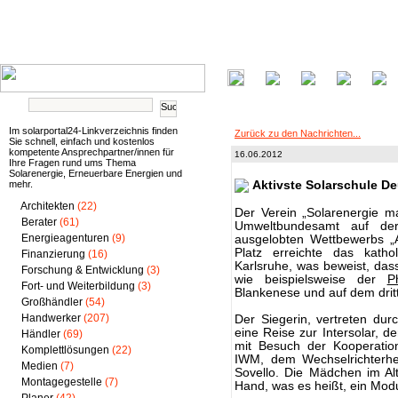
Im solarportal24-Linkverzeichnis finden
Zurück zu den Nachrichten...
Sie schnell, einfach und kostenlos
kompetente Ansprechpartner/innen für
16.06.2012
Ihre Fragen rund ums Thema
Solarenergie, Erneuerbare Energien und
mehr.
Aktivste Solarschule D
Architekten
(22)
Der Verein „Solarenergie m
Berater
(61)
Umweltbundesamt auf der
Energieagenturen
(9)
ausgelobten Wettbewerbs „A
Platz erreichte das kath
Finanzierung
(16)
Karlsruhe, was beweist, das
Forschung & Entwicklung
(3)
wie beispielsweise der
P
Fort- und Weiterbildung
(3)
Blankenese und auf dem drit
Großhändler
(54)
Handwerker
(207)
Der Siegerin, vertreten dur
eine Reise zur Intersolar, 
Händler
(69)
mit Besuch der Kooperation
Komplettlösungen
(22)
IWM, dem Wechselrichterhe
Medien
(7)
Sovello. Die Mädchen im Al
Montagegestelle
(7)
Hand, was es heißt, ein Mod