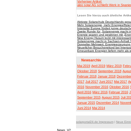
Vorheriger Artikel:
aleo solar AG schließt Werk in Spanie
Lesen Sie hierzu auch ähnliche Artike
Aktivste Solarschule Deutschlands gesu
Mehr Solarenergie, mehr Energieeffizi
Intersolar Europe fördert junge deuts
Zweite Runde für „Solarenergie macht 
Energie sparen und gewinnen mit „Ener
New Energy Husum lockt mit interess
Solarenergie macht in Sachsen-Anhalt 
Doppelter Mehrwert: Energieerzeugung 
Neuerlicher Besucherrekord bei Interso
Erneuerbare Energien liefern mehr als e
Newsarchiv
Mai 2019
April 2019
März 2019
Febru
Oktober 2018
September 2018
Augus
Februar 2018
Januar 2018
Dezember
2017
Juli 2017
Juni 2017
Mai 2017
Ap
2016
November 2016
Oktober 2016
April 2016
März 2016
Februar 2016
J
September 2015
August 2015
Juli 20
Januar 2015
Dezember 2014
Novemb
Juni 2014
Mai 2014
solarportal24.de Impressum
|
Neue Eint
News_V2