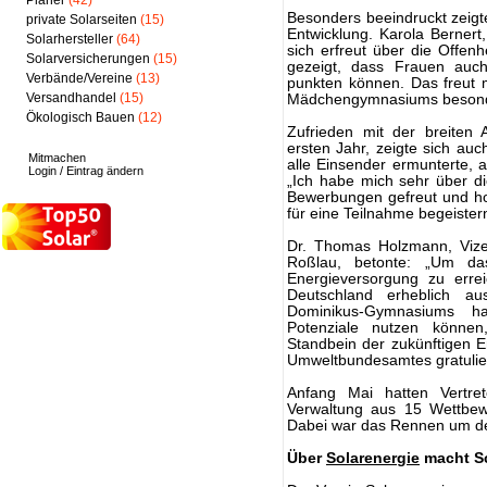
Planer
(42)
Besonders beeindruckt zeigt
private Solarseiten
(15)
Entwicklung. Karola Berner
Solarhersteller
(64)
sich erfreut über die Offen
Solarversicherungen
(15)
gezeigt, dass Frauen auc
Verbände/Vereine
(13)
punkten können. Das freut m
Versandhandel
(15)
Mädchengymnasiums besond
Ökologisch Bauen
(12)
Zufrieden mit der breiten
ersten Jahr, zeigte sich auc
Mitmachen
alle Einsender ermunterte, 
Login / Eintrag ändern
„Ich habe mich sehr über d
Bewerbungen gefreut und ho
für eine Teilnahme begeister
Dr. Thomas Holzmann, Vize
Roßlau, betonte: „Um da
Energieversorgung zu err
Deutschland erheblich a
Dominikus-Gymnasiums ha
Potenziale nutzen könn
Standbein der zukünftigen 
Umweltbundesamtes gratulier
Anfang Mai hatten Vertre
Verwaltung aus 15 Wettbewe
Dabei war das Rennen um den
Über
Solarenergie
macht Sc