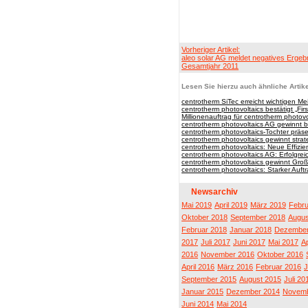
Vorheriger Artikel:
aleo solar AG meldet negatives Ergebn
Gesamtjahr 2011
Lesen Sie hierzu auch ähnliche Artike
centrotherm SiTec erreicht wichtigen Mei
centrotherm photovoltaics bestätigt „Firs
Millionenauftrag für centrotherm photovo
centrotherm photovoltaics AG gewinnt bi
centrotherm photovoltaics-Tochter präsen
centrotherm photovoltaics gewinnt stra
centrotherm photovoltaics: Neue Effizie
centrotherm photovoltaics AG: Erfolgrei
centrotherm photovoltaics gewinnt Großa
centrotherm photovoltaics: Starker Auf
Newsarchiv
Mai 2019
April 2019
März 2019
Febru
Oktober 2018
September 2018
Augus
Februar 2018
Januar 2018
Dezember
2017
Juli 2017
Juni 2017
Mai 2017
Ap
2016
November 2016
Oktober 2016
April 2016
März 2016
Februar 2016
J
September 2015
August 2015
Juli 20
Januar 2015
Dezember 2014
Novemb
Juni 2014
Mai 2014