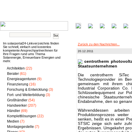
Im solarportal24-Linkverzeichnis finden
Zurück zu den Nachrichten...
Sie schnell, einfach und kostenlos
kompetente Ansprechpartner/innen für
20.12.2011
Ihre Fragen rund ums Thema
Solarenergie, Erneuerbare Energien und
mehr.
centrotherm photovolta
Staatsunternehmen
Architekten
(22)
Berater
(61)
Die centrotherm SiTe
Energieagenturen
(9)
Technologieprovider im Be
gemeinsam mit ihrem chi
Finanzierung
(16)
Industrial Corporation Co.
Forschung & Entwicklung
(3)
Schlüsselequipment zur Poly
Fort- und Weiterbildung
(3)
chinesische Staatsuntern
Großhändler
(54)
Endabnahme, den so genannte
Handwerker
(207)
Währenddessen arbeit
Händler
(69)
Produktionsprozess weiter
Komplettlösungen
(22)
senken, heißt es in einer Pr
Medien
(7)
STSIC zeige sich sehr zufr
Montagegestelle
(7)
Ergebnissen. Umgekehrt prof