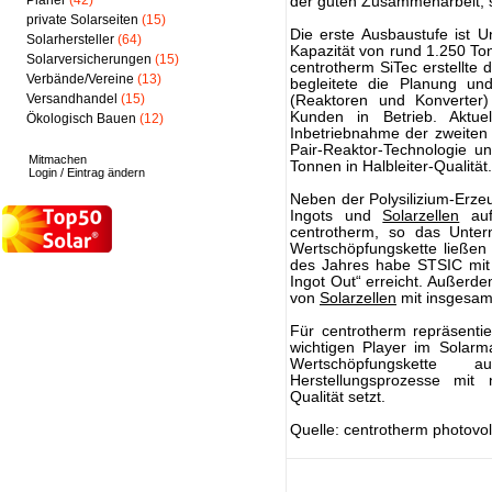
Planer
(42)
der guten Zusammenarbeit, 
private Solarseiten
(15)
Die erste Ausbaustufe ist 
Solarhersteller
(64)
Kapazität von rund 1.250 Tonn
Solarversicherungen
(15)
centrotherm SiTec erstellte 
Verbände/Vereine
(13)
begleitete die Planung un
Versandhandel
(15)
(Reaktoren und Konverte
Kunden in Betrieb. Aktu
Ökologisch Bauen
(12)
Inbetriebnahme der zweiten
Pair-Reaktor-Technologie u
Mitmachen
Tonnen in Halbleiter-Qualität.
Login / Eintrag ändern
Neben der Polysilizium-Erze
Ingots und
Solarzellen
auf
centrotherm, so das Untern
Wertschöpfungskette ließen 
des Jahres habe STSIC mit d
Ingot Out“ erreicht. Außerd
von
Solarzellen
mit insgesam
Für centrotherm repräsent
wichtigen Player im Solarma
Wertschöpfungskette 
Herstellungsprozesse mit 
Qualität setzt.
Quelle: centrotherm photovol