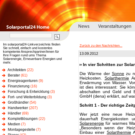
Im solarportal24-Linkverzeichnis finden
Zurück zu den Nachrichten...
Sie schnell, einfach und kostenlos
kompetente Ansprechpartner/innen für
13.09.2012
Ihre Fragen rund ums Thema
Solarenergie, Erneuerbare Energien und
mehr.
In vier Schritten zur Sol
Architekten
(22)
Die Wärme der
Sonne
zu nu
Berater
(61)
Heizkosten.
Solarthermie
An
Energieagenturen
(9)
Erwärmung von Wasser. Vor 
Finanzierung
(16)
ist dies interessant: Sie 
Forschung & Entwicklung
(3)
abschalten und Geld und E
GmbH (dena) erklärt, auf wa
Fort- und Weiterbildung
(3)
Großhändler
(54)
Schritt 1 - Der richtige Zei
Handwerker
(207)
Händler
(69)
Wer jetzt eine neue Hei
Komplettlösungen
(22)
dauerhaft Energiekosten
Solarenergie
für warmes Was
Medien
(7)
„Besonders wenn der Heizk
Montagegestelle
(7)
Einbau einer
Solarthermie
A