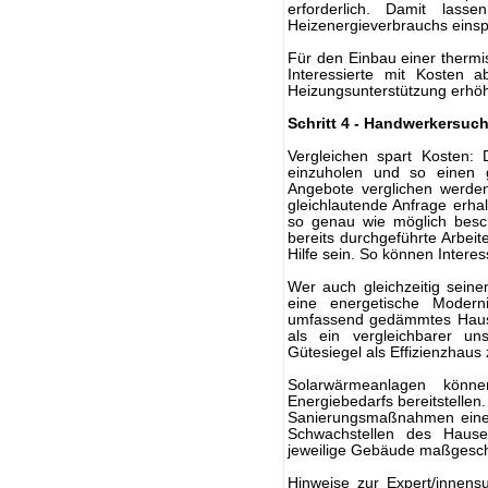
erforderlich. Damit las
Heizenergieverbrauchs eins
Für den Einbau einer therm
Interessierte mit Kosten 
Heizungsunterstützung erhöh
Schritt 4 - Handwerkersuc
Vergleichen spart Kosten:
einzuholen und so einen 
Angebote verglichen werden
gleichlautende Anfrage erh
so genau wie möglich besc
bereits durchgeführte Arbei
Hilfe sein. So können Interes
Wer auch gleichzeitig sein
eine energetische Modern
umfassend gedämmtes Haus 
als ein vergleichbarer u
Gütesiegel als Effizienzhaus 
Solarwärmeanlagen könn
Energiebedarfs bereitstellen
Sanierungsmaßnahmen eine/n 
Schwachstellen des Hause
jeweilige Gebäude maßgesch
Hinweise zur Expert/innen