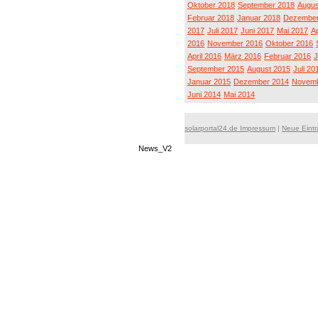
Oktober 2018
September 2018
Augus
Februar 2018
Januar 2018
Dezember
2017
Juli 2017
Juni 2017
Mai 2017
Ap
2016
November 2016
Oktober 2016
April 2016
März 2016
Februar 2016
J
September 2015
August 2015
Juli 20
Januar 2015
Dezember 2014
Novemb
Juni 2014
Mai 2014
solarportal24.de Impressum
|
Neue Eint
News_V2