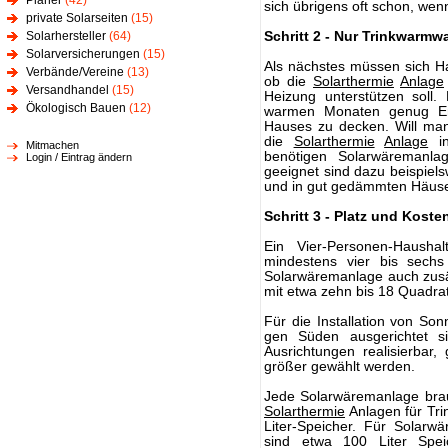
Planer
(42)
sich übrigens oft schon, wenn
private Solarseiten
(15)
Solarhersteller
(64)
Schritt 2 - Nur Trinkwarm
Solarversicherungen
(15)
Als nächstes müssen sich H
Verbände/Vereine
(13)
ob die
Solarthermie
Anlage
Versandhandel
(15)
Heizung unterstützen soll.
Ökologisch Bauen
(12)
warmen Monaten genug En
Hauses zu decken. Will man
die
Solarthermie
Anlage
in
Mitmachen
benötigen Solarwäremanla
Login / Eintrag ändern
geeignet sind dazu beispiels
und in gut gedämmten Häu
Schritt 3 - Platz und Kost
Ein Vier-Personen-Haush
mindestens vier bis sechs
Solarwäremanlage auch zusä
mit etwa zehn bis 18 Quadra
Für die Installation von Son
gen Süden ausgerichtet s
Ausrichtungen realisierbar,
größer gewählt werden.
Jede Solarwäremanlage bra
Solarthermie
Anlagen für Tr
Liter-Speicher. Für Solarw
sind etwa 100 Liter Speic