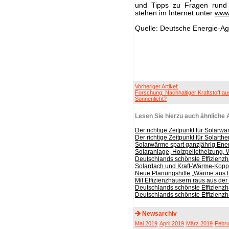
und Tipps zu Fragen rund
stehen im Internet unter
www.
Quelle: Deutsche Energie-A
Vorheriger Artikel:
Forschung: Nachhaltiger Kraftstoff au
Sonnenlicht?
Lesen Sie hierzu auch ähnliche A
Der richtige Zeitpunkt für Solarwä
Der richtige Zeitpunkt für Solarthe
Solarwärme spart ganzjährig Ene
Solaranlage, Holzpelletheizung
Deutschlands schönste Effizienz
Solardach und Kraft-Wärme-Koppl
Neue Planungshilfe „Wärme aus 
Mit Effizienzhäusern raus aus der
Deutschlands schönste Effizienz
Deutschlands schönste Effizienz
Newsarchiv
Mai 2019
April 2019
März 2019
Febru