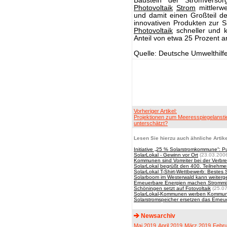
Baustein der Stromverso
Photovoltaik
Strom
mittlerw
und damit einen Großteil d
innovativen Produkten zur 
Photovoltaik
schneller und 
Anteil von etwa 25 Prozent 
Quelle: Deutsche Umwelthilfe
Vorheriger Artikel:
Projektionen zum Meeresspiegelansti
unterschätzt?
Lesen Sie hierzu auch ähnliche Artike
Initiative „25 % Solarstromkommune“: P
SolarLokal - Gewinn vor Ort
(23.03.200
Kommunen sind Vorreiter bei der Verbre
SolarLokal begrüßt den 400. Teilnehme
SolarLokal T-Shirt-Wettbewerb: Bestes
Solarboom im Westerwald kann weiter
Erneuerbare Energien machen Strommix 
Schöningen setzt auf Fotovoltaik
(25.07
SolarLokal-Kommunen werben Kommune
Solarstromspeicher ersetzen das Erne
Newsarchiv
Mai 2019
April 2019
März 2019
Febru