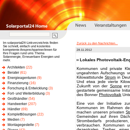
Im solarportal24-Linkverzeichnis finden
Zurück zu den Nachrichten...
Sie schnell, einfach und kostenlos
kompetente Ansprechpartner/innen für
28.11.2012
Ihre Fragen rund ums Thema
Solarenergie, Erneuerbare Energien und
Lokales Photovoltaik-En
mehr.
Architekten
(22)
Kommunen und private Klein
Berater
(61)
ungeahnten Aufschwungs 
Kilowattstunde
Strom
in Deut
Energieagenturen
(9)
Und etwa jede vierte Kilow
Finanzierung
(16)
Zukunft von der
Sonne
erz
Forschung & Entwicklung
(3)
gestartete gemeinsame Initi
Fort- und Weiterbildung
(3)
des Bonner
Photovoltaik
Unte
Großhändler
(54)
Eine von der Initiative z
Handwerker
(207)
Kommunen im Rahmen der
Händler
(69)
machen unseren privaten
S
Komplettlösungen
(22)
Gemeinden auf ihren Däch
Medien
(7)
Strombedarfs produziere
Montagegestelle
(7)
verbrauchen. Kommunen und
dezentralen Treiber ei