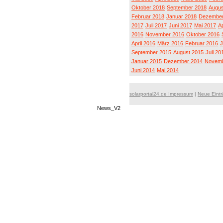
Oktober 2018
September 2018
Augus
Februar 2018
Januar 2018
Dezember
2017
Juli 2017
Juni 2017
Mai 2017
Ap
2016
November 2016
Oktober 2016
April 2016
März 2016
Februar 2016
J
September 2015
August 2015
Juli 20
Januar 2015
Dezember 2014
Novemb
Juni 2014
Mai 2014
solarportal24.de Impressum
|
Neue Eint
News_V2