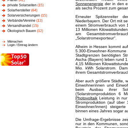
Planer
(42)
Sonnenenergie
der in den e
private Solarseiten
(15)
als sechs Prozent zum gesam
Solarhersteller
(64)
Solarversicherungen
(15)
Erneuter Spitzenreiter 
Verbände/Vereine
(13)
Niederbayern. Der Ort mit 
einem Stromverbrauch von 12
Versandhandel
(15)
13 Millionen Kilowattstunden
Ökologisch Bauen
(12)
am Gesamtstromverbra
„Solarstromexporteur“.
Mitmachen
Login / Eintrag ändern
Alheim in Hessen kommt auf 
5.300-Einwohner-Kommune 
Stadtgrenzen benötigten St
Ascha (Bayern) leben rund 1
4,15 Millionen Kilowattstun
Mio. kWh Solarstrom. Dami
ihrem Gesamtstromverbrauch
Aber auch größere Städte, w
Einwohnerinnen und Einwoh
beim Ausbau ihrer Sola
(Solarstromproduktion 6 Mil
Photovoltaik
Leistung in nur
Stromproduktion (auf über 
Einwohner/innen) steigerte
binnen eines Jahres sogar au
Die Umfrage-Ergebnisse ze
nur in den Kommunen, sond