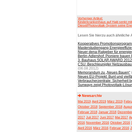
Vorheriger Artikel:
Kinderkrankenhaus auf Haiti senkt mit
Diesel/Photovoltaik-System seine Ene
Lesen Sie hierzu auch ähnliche A
Kooperatives Promotionsprogramm
Masterstudiengang Energieeffizi
Neuer dena-Ratgeber für energiee
Berlin-Adlershof: Pioniere bauen
3. Bauhaus.SOLAR AWARD 2012 
CSU: Beschleunigter Netzausbau
(06.08.2012)
Memorandum zu „Neues Bauen“
Neues EU-Projekt: Bunt und vielfäl
Verbraucherzentrale: Sicherheit b
Sunways zeigt Photovoltaik-Lösun
Newsarchiv
Mai 2019
April 2019
März 2019
Febru
Oktober 2018
September 2018
Augus
Februar 2018
Januar 2018
Dezember
2017
Juli 2017
Juni 2017
Mai 2017
Ap
2016
November 2016
Oktober 2016
April 2016
März 2016
Februar 2016
J