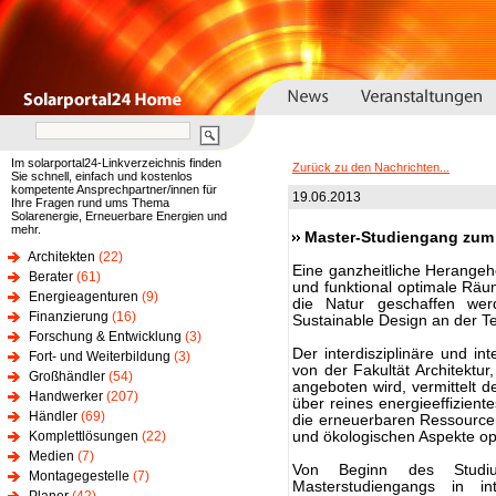
Im solarportal24-Linkverzeichnis finden
Zurück zu den Nachrichten...
Sie schnell, einfach und kostenlos
kompetente Ansprechpartner/innen für
19.06.2013
Ihre Fragen rund ums Thema
Solarenergie, Erneuerbare Energien und
mehr.
Master-Studiengang zum 
Architekten
(22)
Eine ganzheitliche Herangeh
Berater
(61)
und funktional optimale Räum
Energieagenturen
(9)
die Natur geschaffen werd
Finanzierung
(16)
Sustainable Design an der T
Forschung & Entwicklung
(3)
Der interdisziplinäre und in
Fort- und Weiterbildung
(3)
von der Fakultät Architekt
Großhändler
(54)
angeboten wird, vermittelt d
Handwerker
(207)
über reines energieeffizien
Händler
(69)
die erneuerbaren Ressourcen
Komplettlösungen
(22)
und ökologischen Aspekte opt
Medien
(7)
Von Beginn des Studi
Montagegestelle
(7)
Masterstudiengangs in int