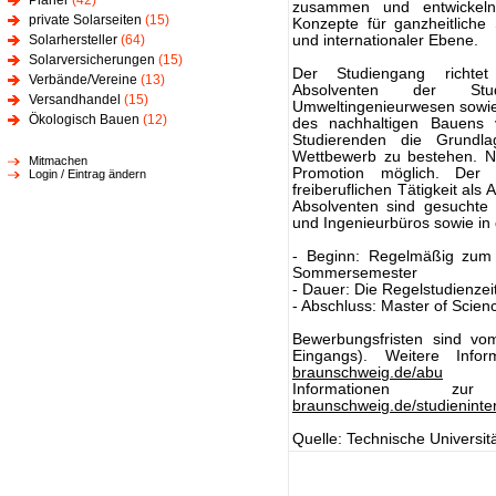
Planer
(42)
zusammen und entwickeln n
private Solarseiten
(15)
Konzepte für ganzheitliche
Solarhersteller
(64)
und internationaler Ebene.
Solarversicherungen
(15)
Der Studiengang richte
Verbände/Vereine
(13)
Absolventen der Stud
Versandhandel
(15)
Umweltingenieurwesen sowie 
Ökologisch Bauen
(12)
des nachhaltigen Bauens v
Studierenden die Grundla
Wettbewerb zu bestehen. Na
Mitmachen
Promotion möglich. Der A
Login / Eintrag ändern
freiberuflichen Tätigkeit als
Absolventen sind gesuchte M
und Ingenieurbüros sowie in
- Beginn: Regelmäßig zum 
Sommersemester
- Dauer: Die Regelstudienzei
- Abschluss: Master of Scien
Bewerbungsfristen sind vo
Eingangs). Weitere Inf
braunschweig.de/abu
Informationen 
braunschweig.de/studieninte
Quelle: Technische Universi