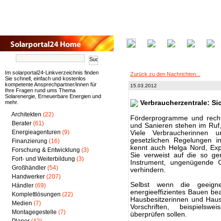
Im solarportal24-Linkverzeichnis finden
Zurück zu den Nachrichten...
Sie schnell, einfach und kostenlos
kompetente Ansprechpartner/innen für
15.03.2012
Ihre Fragen rund ums Thema
Solarenergie, Erneuerbare Energien und
mehr.
Verbraucherzentrale: Si
Architekten
(22)
Förderprogramme und rechtl
Berater
(61)
und Sanieren stehen im Ruf,
Energieagenturen
(9)
Viele Verbraucherinnen u
gesetzlichen Regelungen in
Finanzierung
(16)
kennt auch Helga Nord, Exp
Forschung & Entwicklung
(3)
Sie verweist auf die so ge
Fort- und Weiterbildung
(3)
Instrument, ungenügende 
Großhändler
(54)
verhindern.
Handwerker
(207)
Selbst wenn die geeign
Händler
(69)
energieeffizientes Bauen bea
Komplettlösungen
(22)
Hausbesitzerinnen und Hausb
Medien
(7)
Vorschriften, beispielsw
Montagegestelle
(7)
überprüfen sollen.