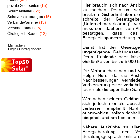
Planer
(42)
Hier braucht sich nach Ans
private Solarseiten
(15)
zu machen. Denn um sanie
Solarhersteller
(64)
besitzern Sicherheit über di
Solarversicherungen
(15)
schreibt der Gesetzge
Verbände/Vereine
(13)
„Unternehmererklärung“ ve
Versandhandel
(15)
muss dem Bauherrn zum Absc
bestätigen, dass d
Ökologisch Bauen
(12)
Energieeinsparverordnung en
Mitmachen
Damit hat der Gesetzgeb
Login / Eintrag ändern
ungenügende Gebäudesanie
Denn: Fehlende oder falsc
Geldbuße von bis zu 5.000 
Die Verbraucherinnen und Ve
Helga Nord, da die Ausfüh
Nachbesserungen vermiede
Verbesserung einer verkeh
teurer als die eigentliche 
Wer neben seinem Geldbeut
sich jedoch niemals aussc
verlassen, empfiehlt Nor
auszuwählen, sollten desha
eingeholt und am besten mit
Nähere Auskünfte zu allen
Energieberatung der Ve
Beratungsgespräch, online o