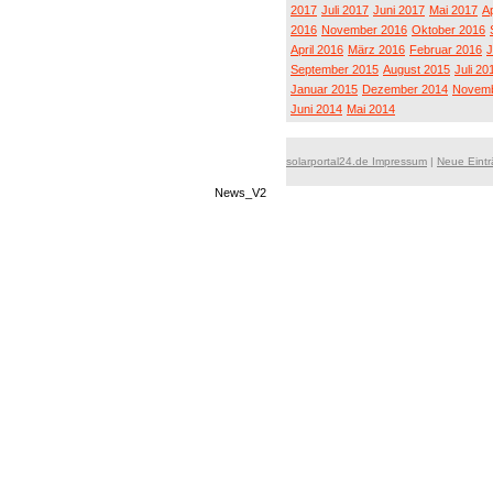
2017
Juli 2017
Juni 2017
Mai 2017
Ap
2016
November 2016
Oktober 2016
April 2016
März 2016
Februar 2016
J
September 2015
August 2015
Juli 20
Januar 2015
Dezember 2014
Novemb
Juni 2014
Mai 2014
solarportal24.de Impressum
|
Neue Eint
News_V2