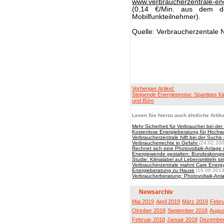
www.verbraucherzentrale-en
(0,14 €/Min. aus dem de
Mobilfunkteilnehmer).
Quelle: Verbraucherzentale 
Vorheriger Artikel:
Steigende Energiepreise: Spartipps fü
und Büro
Lesen Sie hierzu auch ähnliche Artike
Mehr Sicherheit für Verbraucher bei de
Kostenlose Energieberatung für Hochw
Verbraucherzentrale hilft bei der Suche
Verbraucherrechte in Gefahr
(24.02.200
Rechnet sich eine Photovoltaik-Anlage
Energiewende gestalten: Bundeskongr
Studie: Klimalabel auf Lebensmitteln sin
Verbraucherzentrale mahnt Care Energ
Energieberatung zu Hause
(16.08.2013
Verbraucherberatung: Photovoltaik-Anla
Newsarchiv
Mai 2019
April 2019
März 2019
Febru
Oktober 2018
September 2018
Augus
Februar 2018
Januar 2018
Dezember