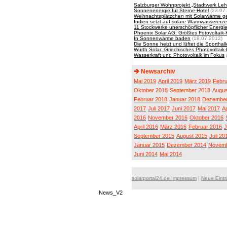
Salzburger Wohnprojekt „Stadtwerk Leh
Sonnenenergie für Sterne-Hotel
(23.07
Weihnachtsplätzchen mit Solarwärme 
Indien setzt auf solare Warmwassererz
11 Stockwerke unerschöpflicher Energi
Phoenix Solar AG: Größtes Fotovoltaik
In Sonnenwärme baden
(18.07.2012)
Die Sonne heizt und lüftet die Sportha
Würth Solar: Griechisches Photovoltaik-
Wasserkraft und Photovoltaik im Fokus
Newsarchiv
Mai 2019
April 2019
März 2019
Febru
Oktober 2018
September 2018
Augus
Februar 2018
Januar 2018
Dezember
2017
Juli 2017
Juni 2017
Mai 2017
Ap
2016
November 2016
Oktober 2016
April 2016
März 2016
Februar 2016
J
September 2015
August 2015
Juli 20
Januar 2015
Dezember 2014
Novemb
Juni 2014
Mai 2014
solarportal24.de Impressum
|
Neue Eint
News_V2