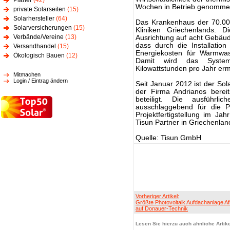
Planer
(42)
Wochen in Betrieb genomme
private Solarseiten
(15)
Solarhersteller
(64)
Das Krankenhaus der 70.000
Solarversicherungen
(15)
Kliniken Griechenlands. D
Verbände/Vereine
(13)
Ausrichtung auf acht Gebäud
dass durch die Installation
Versandhandel
(15)
Energiekosten für Warmwa
Ökologisch Bauen
(12)
Damit wird das System
Kilowattstunden pro Jahr erm
Mitmachen
Login / Eintrag ändern
Seit Januar 2012 ist der So
der Firma Andrianos berei
beteiligt. Die ausführl
ausschlaggebend für die 
Projektfertigstellung im Jah
Tisun Partner in Griechenlan
Quelle: Tisun GmbH
Vorheriger Artikel:
Größte Photovoltaik Aufdachanlage Af
auf Donauer-Technik
Lesen Sie hierzu auch ähnliche Artike