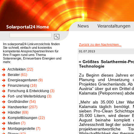
Im solarportal24-Linkverzeichnis finden
Zurück zu den Nachrichten...
Sie schnell, einfach und kostenlos
kompetente Ansprechpartner/innen für
01.07.2013
Ihre Fragen rund ums Thema
Solarenergie, Erneuerbare Energien und
Größtes Solarthermie-Pr
mehr.
Technologie
Architekten
(22)
Berater
(61)
Zu Beginn dieses Jahres erhi
Planung und Umsetzung de
Energieagenturen
(9)
Projektes Griechenlands. Ab
Finanzierung
(16)
Austria“ über gut ein Dritt
Forschung & Entwicklung
(3)
Kalamata (Peloponnes) abde
Fort- und Weiterbildung
(3)
Großhändler
(54)
„Mehr als 35.000 Liter Wa
Kalamata täglich benötigt.
Handwerker
(207)
sieben Pro-Clean Schichts
Händler
(69)
35.000 Litern, wird dieser
Komplettlösungen
(22)
August beinahe komplett 
Medien
(7)
Jahresschnitt liegt der solar
Montagegestelle
(7)
projektverantwortliche
Wirtschaftlichkeit der therm