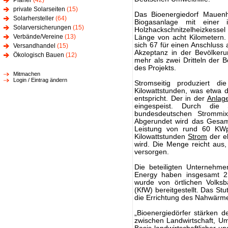
Planer
(42)
private Solarseiten
(15)
Das Bioenergiedorf Mauen
Solarhersteller
(64)
Biogasanlage mit einer 
Solarversicherungen
(15)
Holzhackschnitzelheizkesse
Verbände/Vereine
(13)
Länge von acht Kilometern
sich 67 für einen Anschluss
Versandhandel
(15)
Akzeptanz in der Bevölker
Ökologisch Bauen
(12)
mehr als zwei Dritteln der 
des Projekts.
Mitmachen
Login / Eintrag ändern
Stromseitig produziert di
Kilowattstunden, was etwa
entspricht. Der in der
Anlag
eingespeist. Durch die
bundesdeutschen Strommix
Abgerundet wird das Gesamt
Leistung von rund 60 KW
Kilowattstunden
Strom
der e
wird. Die Menge reicht aus
versorgen.
Die beteiligten Unternehm
Energy haben insgesamt 2,3
wurde von örtlichen Volksb
(KfW) bereitgestellt. Das Stu
die Errichtung des Nahwärm
„Bioenergiedörfer stärken 
zwischen Landwirtschaft, Um