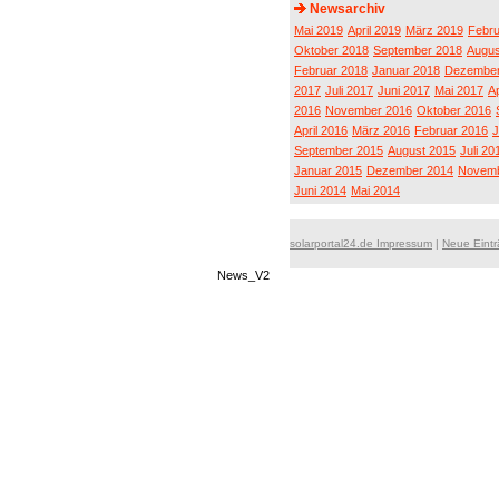
Newsarchiv
Mai 2019
April 2019
März 2019
Febru
Oktober 2018
September 2018
Augus
Februar 2018
Januar 2018
Dezember
2017
Juli 2017
Juni 2017
Mai 2017
Ap
2016
November 2016
Oktober 2016
April 2016
März 2016
Februar 2016
J
September 2015
August 2015
Juli 20
Januar 2015
Dezember 2014
Novemb
Juni 2014
Mai 2014
solarportal24.de Impressum
|
Neue Eint
News_V2