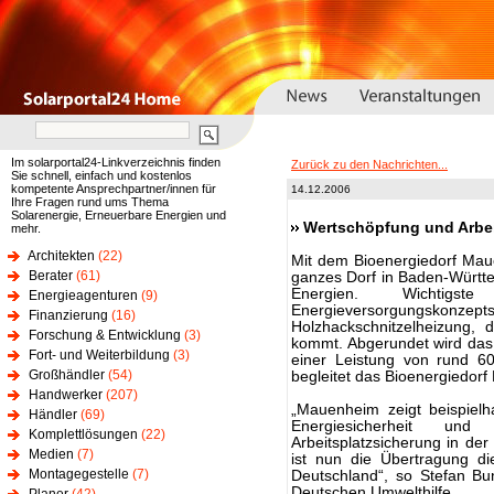
Im solarportal24-Linkverzeichnis finden
Zurück zu den Nachrichten...
Sie schnell, einfach und kostenlos
kompetente Ansprechpartner/innen für
14.12.2006
Ihre Fragen rund ums Thema
Solarenergie, Erneuerbare Energien und
Wertschöpfung und Arbei
mehr.
Architekten
(22)
Mit dem Bioenergiedorf Maue
Berater
(61)
ganzes Dorf in Baden-Württ
Energien. Wichtigst
Energieagenturen
(9)
Energieversorgungskonzept
Finanzierung
(16)
Holzhackschnitzelheizung,
Forschung & Entwicklung
(3)
kommt. Abgerundet wird das 
Fort- und Weiterbildung
(3)
einer Leistung von rund 6
Großhändler
(54)
begleitet das Bioenergiedorf
Handwerker
(207)
„Mauenheim zeigt beispielh
Händler
(69)
Energiesicherheit un
Komplettlösungen
(22)
Arbeitsplatzsicherung in de
Medien
(7)
ist nun die Übertragung di
Montagegestelle
(7)
Deutschland“, so Stefan Bu
Deutschen Umwelthilfe.