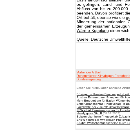
Basis landwirtschaftlicher un
es gelingen, Land- und Fo
Abfluss von bis zu 200.000
beenden. Davon profitiert di
Ort behält, ebenso wie die g
Minderung der nationalen Ö
der gemeinsamen Erzeugu
Wärme-Kopplung
einen wich
Quelle: Deutsche Umwelthilf
Vorheriger Artikel:
Renommierter Klimafolgen-Forscher b
Bundesregierung
Lesen Sie hierzu auch ähnliche Artike
Büsingen soll erstes Bioenergiedorf m
Ausbau Erneuerbarer Energien füllt k
Mehr Erneuerbare für Baden-Württemb
Erster „Branchentag Photovoltaik“ in 
Fachkräfte der Zukunft: Umwelttechnike
ZSW erhält Erweiterungsbau für Forschu
Handy goes Öko II
(08.01.2007)
Spitzenreiter beim Photovoltaik-Zubau
EnBW nimmt 6,5 MW großen Photovoltaik
Studie: Wertschöpfungseffekte durch 