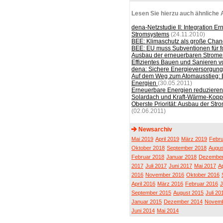
Lesen Sie hierzu auch ähnliche A
dena-Netzstudie II: Integration E
Stromsystems
(24.11.2010)
BEE: Klimaschutz als große Chan
BEE: EU muss Subventionen für f
Ausbau der erneuerbaren Stromerz
Effizientes Bauen und Sanieren vo
dena: Sichere Energieversorgun
Auf dem Weg zum Atomausstieg: B
Energien
(30.05.2011)
Erneuerbare Energien reduzieren 
Solardach und Kraft-Wärme-Koppl
Oberste Priorität: Ausbau der Str
(02.06.2011)
Newsarchiv
Mai 2019
April 2019
März 2019
Febru
Oktober 2018
September 2018
Augus
Februar 2018
Januar 2018
Dezember
2017
Juli 2017
Juni 2017
Mai 2017
Ap
2016
November 2016
Oktober 2016
April 2016
März 2016
Februar 2016
J
September 2015
August 2015
Juli 20
Januar 2015
Dezember 2014
Novemb
Juni 2014
Mai 2014