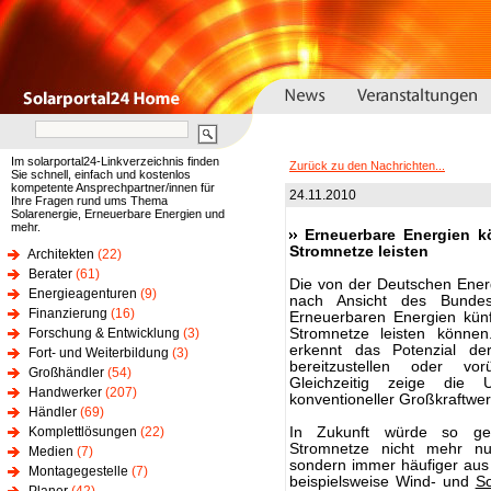
Im solarportal24-Linkverzeichnis finden
Zurück zu den Nachrichten...
Sie schnell, einfach und kostenlos
kompetente Ansprechpartner/innen für
24.11.2010
Ihre Fragen rund ums Thema
Solarenergie, Erneuerbare Energien und
mehr.
Erneuerbare Energien kö
Stromnetze leisten
Architekten
(22)
Berater
(61)
Die von der Deutschen Energi
Energieagenturen
(9)
nach Ansicht des Bundes
Finanzierung
(16)
Erneuerbaren Energien künft
Forschung & Entwicklung
(3)
Stromnetze leisten können
erkennt das Potenzial der
Fort- und Weiterbildung
(3)
bereitzustellen oder vo
Großhändler
(54)
Gleichzeitig zeige die 
Handwerker
(207)
konventioneller Großkraftwer
Händler
(69)
Komplettlösungen
(22)
In Zukunft würde so gen
Stromnetze nicht mehr nu
Medien
(7)
sondern immer häufiger aus 
Montagegestelle
(7)
beispielsweise Wind- und
S