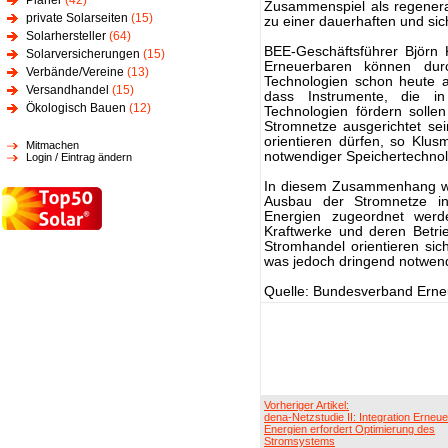
Planer
(42)
Zusammenspiel als regenera
private Solarseiten
(15)
zu einer dauerhaften und si
Solarhersteller
(64)
BEE-Geschäftsführer Björn 
Solarversicherungen
(15)
Erneuerbaren können durc
Verbände/Vereine
(13)
Technologien schon heute a
Versandhandel
(15)
dass Instrumente, die i
Ökologisch Bauen
(12)
Technologien fördern sollen
Stromnetze ausgerichtet se
orientieren dürfen, so Klus
Mitmachen
notwendiger Speichertechno
Login / Eintrag ändern
In diesem Zusammenhang wie
Ausbau der Stromnetze in
Energien zugeordnet werde
Kraftwerke und deren Betr
Stromhandel orientieren sic
was jedoch dringend notwen
Quelle: Bundesverband Erne
Vorheriger Artikel:
dena-Netzstudie II: Integration Erneu
Energien erfordert Optimierung des
Stromsystems