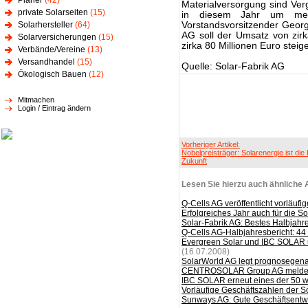
Planer
(42)
Materialversorgung sind Ve
private Solarseiten
(15)
in diesem Jahr um mehr 
Solarhersteller
(64)
Vorstandsvorsitzender Geor
AG soll der Umsatz von zirk
Solarversicherungen
(15)
zirka 80 Millionen Euro steig
Verbände/Vereine
(13)
Versandhandel
(15)
Quelle: Solar-Fabrik AG
Ökologisch Bauen
(12)
Mitmachen
Login / Eintrag ändern
Vorheriger Artikel:
Nobelpreisträger: Solarenergie ist die
Zukunft
Lesen Sie hierzu auch ähnliche A
Q-Cells AG veröffentlicht vorläuf
Erfolgreiches Jahr auch für die S
Solar-Fabrik AG: Bestes Halbjahr
Q-Cells AG-Halbjahresbericht: 44
Evergreen Solar und IBC SOLAR u
(16.07.2008)
SolarWorld AG legt prognosegena
CENTROSOLAR Group AG meldet p
IBC SOLAR erneut eines der 50 
Vorläufige Geschäftszahlen der So
Sunways AG: Gute Geschäftsentw