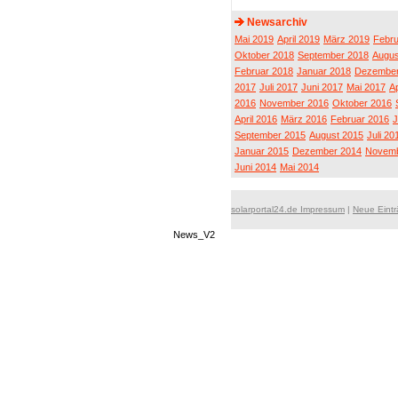
Newsarchiv
Mai 2019
April 2019
März 2019
Febru
Oktober 2018
September 2018
Augus
Februar 2018
Januar 2018
Dezember
2017
Juli 2017
Juni 2017
Mai 2017
Ap
2016
November 2016
Oktober 2016
April 2016
März 2016
Februar 2016
J
September 2015
August 2015
Juli 20
Januar 2015
Dezember 2014
Novemb
Juni 2014
Mai 2014
solarportal24.de Impressum
|
Neue Eint
News_V2