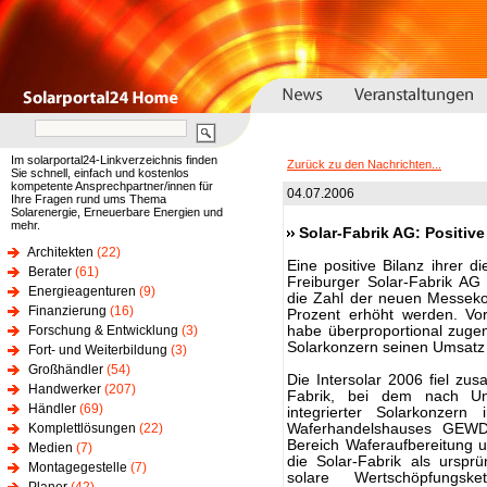
Im solarportal24-Linkverzeichnis finden
Zurück zu den Nachrichten...
Sie schnell, einfach und kostenlos
kompetente Ansprechpartner/innen für
04.07.2006
Ihre Fragen rund ums Thema
Solarenergie, Erneuerbare Energien und
mehr.
Solar-Fabrik AG: Positive 
Architekten
(22)
Eine positive Bilanz ihrer di
Berater
(61)
Freiburger Solar-Fabrik A
Energieagenturen
(9)
die Zahl der neuen Messek
Finanzierung
(16)
Prozent erhöht werden. Vor 
Forschung & Entwicklung
(3)
habe überproportional zuge
Solarkonzern seinen Umsatz a
Fort- und Weiterbildung
(3)
Großhändler
(54)
Die Intersolar 2006 fiel z
Handwerker
(207)
Fabrik, bei dem nach Un
Händler
(69)
integrierter Solarkonze
Komplettlösungen
(22)
Waferhandelshauses GEWD
Bereich Waferaufbereitung u
Medien
(7)
die Solar-Fabrik als urspr
Montagegestelle
(7)
solare Wertschöpfungsk