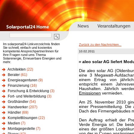
Im solarportal24-Linkverzeichnis finden
Zurück zu den Nachrichten...
Sie schnell, einfach und kostenlos
kompetente Ansprechpartner/innen für
10.02.2011
Ihre Fragen rund ums Thema
Solarenergie, Erneuerbare Energien und
aleo solar AG liefert Mod
mehr.
Architekten
(22)
Die aleo solar AG (Oldenbu
Berater
(61)
eine 3 Megawatt-Aufdachanl
einem Ertrag von jährlich
Energieagenturen
(9)
entspricht einem Jahresv
Finanzierung
(16)
Haushalten. Jährlich werd
Forschung & Entwicklung
(3)
Emissionen
vermieden.
Fort- und Weiterbildung
(3)
Großhändler
(54)
Am 25. November 2010 gin
einer Pressemitteilung. Di
Handwerker
(207)
Dach des Firmengebäudes m
Händler
(69)
Komplettlösungen
(22)
Den Auftrag erhielt der Pr
Medien
(7)
Verde Energia srl. Die bei
Montagegestelle
(7)
eines der größten Logistikun
von der in Cuneo ansässigen