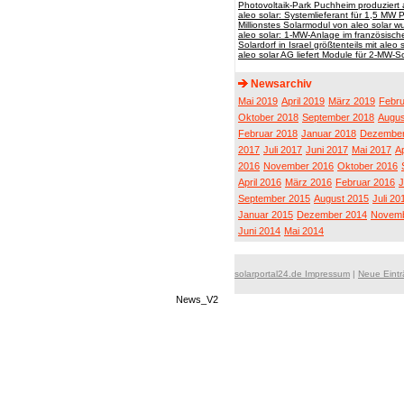
Photovoltaik-Park Puchheim produziert 
aleo solar: Systemlieferant für 1,5 MW 
Millionstes Solarmodul von aleo solar wu
aleo solar: 1-MW-Anlage im französisc
Solardorf in Israel größtenteils mit aleo
aleo solar AG liefert Module für 2-MW-S
Newsarchiv
Mai 2019
April 2019
März 2019
Febru
Oktober 2018
September 2018
Augus
Februar 2018
Januar 2018
Dezember
2017
Juli 2017
Juni 2017
Mai 2017
Ap
2016
November 2016
Oktober 2016
April 2016
März 2016
Februar 2016
J
September 2015
August 2015
Juli 20
Januar 2015
Dezember 2014
Novemb
Juni 2014
Mai 2014
solarportal24.de Impressum
|
Neue Eint
News_V2