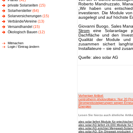
Planer
(42)
Roberto Mandruzzato, Managin
private Solarseiten
(15)
„Wir haben uns entschied
Solarhersteller
(64)
investieren. Die Module von
Solarversicherungen
(15)
ausgelegt und auf höchste Er
Verbände/Vereine
(13)
Giovanni Buogo, Sales Manag
Versandhandel
(15)
Strom
eine Solaranlage p
Ökologisch Bauen
(12)
Dachfläche und den Invest
Qualität der Module und i
Mitmachen
zusammen sichert langfrist
Login / Eintrag ändern
Installateure – sie sind zu
Quelle: aleo solar AG
Vorheriger Artikel:
centrotherm photovoltaics: Nur 20 Pr
Strompreissteigerungen wegen Erneu
Energien
Lesen Sie hierzu auch ähnliche Artike
aleo solar liefert Module für griechisch
aleo solar AG liefert 24.000 Module für 
aleo solar AG errichtet Megawatt-Solarpa
aleo solar AG: Ein Gigawatt produziert,