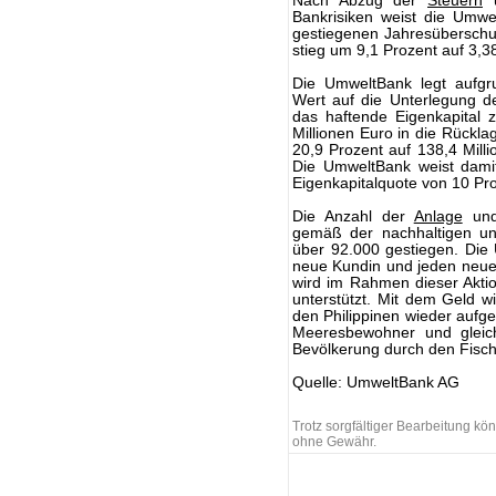
Nach Abzug der
Steuern
u
Bankrisiken weist die Umwe
gestiegenen Jahresüberschus
stieg um 9,1 Prozent auf 3,38
Die UmweltBank legt aufg
Wert auf die Unterlegung de
das haftende Eigenkapital 
Millionen Euro in die Rückl
20,9 Prozent auf 138,4 Milli
Die UmweltBank weist damit
Eigenkapitalquote von 10 Pro
Die Anzahl der
Anlage
und 
gemäß der nachhaltigen un
über 92.000 gestiegen. Die 
neue Kundin und jeden neue
wird im Rahmen dieser Aktio
unterstützt. Mit dem Geld 
den Philippinen wieder aufge
Meeresbewohner und gleichz
Bevölkerung durch den Fisch
Quelle: UmweltBank AG
Trotz sorgfältiger Bearbeitung k
ohne Gewähr.