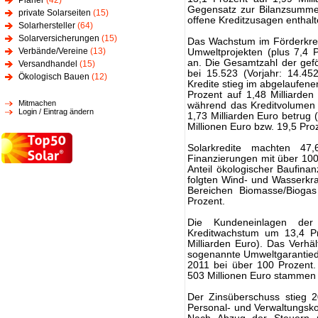
Planer
(42)
Gegensatz zur Bilanzsumme
private Solarseiten
(15)
offene Kreditzusagen enthal
Solarhersteller
(64)
Solarversicherungen
(15)
Das Wachstum im Förderkredi
Verbände/Vereine
(13)
Umweltprojekten (plus 7,4 
an. Die Gesamtzahl der gefö
Versandhandel
(15)
bei 15.523 (Vorjahr: 14.
Ökologisch Bauen
(12)
Kredite stieg im abgelaufene
Prozent auf 1,48 Milliarde
Mitmachen
während das Kreditvolumen 
Login / Eintrag ändern
1,73 Milliarden Euro betrug 
Millionen Euro bzw. 19,5 Pro
Solarkredite machten 47
Finanzierungen mit über 10
Anteil ökologischer Baufinan
folgten Wind- und Wasserkraf
Bereichen Biomasse/Biogas 
Prozent.
Die Kundeneinlagen der
Kreditwachstum um 13,4 Pro
Milliarden Euro). Das Verhä
sogenannte Umweltgarantied
2011 bei über 100 Prozent. 
503 Millionen Euro stammen
Der Zinsüberschuss stieg 2
Personal- und Verwaltungskos