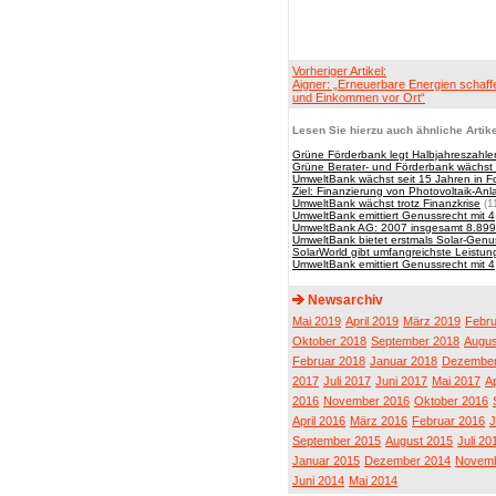
Vorheriger Artikel:
Aigner: „Erneuerbare Energien schaffe
und Einkommen vor Ort“
Lesen Sie hierzu auch ähnliche Artike
Grüne Förderbank legt Halbjahreszahl
Grüne Berater- und Förderbank wächst
UmweltBank wächst seit 15 Jahren in F
Ziel: Finanzierung von Photovoltaik-An
UmweltBank wächst trotz Finanzkrise
(1
UmweltBank emittiert Genussrecht mit 4
UmweltBank AG: 2007 insgesamt 8.899 
UmweltBank bietet erstmals Solar-Genu
SolarWorld gibt umfangreichste Leistun
UmweltBank emittiert Genussrecht mit 4
Newsarchiv
Mai 2019
April 2019
März 2019
Febru
Oktober 2018
September 2018
Augus
Februar 2018
Januar 2018
Dezember
2017
Juli 2017
Juni 2017
Mai 2017
Ap
2016
November 2016
Oktober 2016
April 2016
März 2016
Februar 2016
J
September 2015
August 2015
Juli 20
Januar 2015
Dezember 2014
Novemb
Juni 2014
Mai 2014