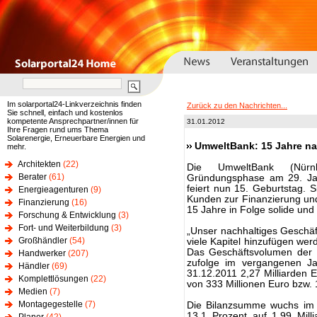
Im solarportal24-Linkverzeichnis finden
Zurück zu den Nachrichten...
Sie schnell, einfach und kostenlos
kompetente Ansprechpartner/innen für
31.01.2012
Ihre Fragen rund ums Thema
Solarenergie, Erneuerbare Energien und
UmweltBank: 15 Jahre n
mehr.
Architekten
(22)
Die UmweltBank (Nürn
Berater
(61)
Gründungsphase am 29. Jan
feiert nun 15. Geburtstag. 
Energieagenturen
(9)
Kunden zur Finanzierung und
Finanzierung
(16)
15 Jahre in Folge solide und
Forschung & Entwicklung
(3)
Fort- und Weiterbildung
(3)
„Unser nachhaltiges Geschäft
Großhändler
(54)
viele Kapitel hinzufügen wer
Das Geschäftsvolumen der 
Handwerker
(207)
zufolge im vergangenen Ja
Händler
(69)
31.12.2011 2,27 Milliarden E
Komplettlösungen
(22)
von 333 Millionen Euro bzw.
Medien
(7)
Montagegestelle
(7)
Die Bilanzsumme wuchs im 
13,1 Prozent auf 1,99 Milli