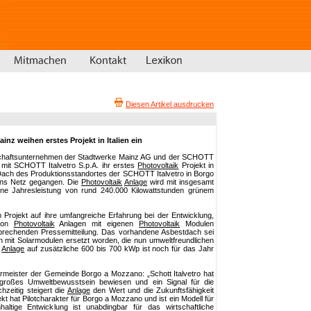
Diesen Artikel ausdrucken
z weihen erstes Projekt in Italien ein
chaftsunternehmen der Stadtwerke Mainz AG und der SCHOTT
n mit SCHOTT Italvetro S.p.A. ihr erstes
Photovoltaik
Projekt in
ach des Produktionsstandortes der SCHOTT Italvetro in Borgo
ans Netz gegangen. Die
Photovoltaik
Anlage
wird mit insgesamt
e Jahresleistung von rund 240.000 Kilowattstunden grünem
 Projekt auf ihre umfangreiche Erfahrung bei der Entwicklung,
 von
Photovoltaik
Anlagen mit eigenen
Photovoltaik
Modulen
tsprechenden Pressemitteilung. Das vorhandene Asbestdach sei
n mit Solarmodulen ersetzt worden, die nun umweltfreundlichen
r
Anlage
auf zusätzliche 600 bis 700 kWp ist noch für das Jahr
rmeister der Gemeinde Borgo a Mozzano: „Schott Italvetro hat
roßes Umweltbewusstsein bewiesen und ein Signal für die
hzeitig steigert die
Anlage
den Wert und die Zukunftsfähigkeit
t hat Pilotcharakter für Borgo a Mozzano und ist ein Modell für
haltige Entwicklung ist unabdingbar für das wirtschaftliche