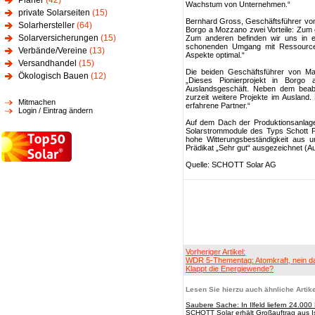
Planer
(42)
Wachstum von Unternehmen.“
private Solarseiten
(15)
Bernhard Gross, Geschäftsführer von S
Solarhersteller
(64)
Borgo a Mozzano zwei Vorteile: Zum e
Solarversicherungen
(15)
Zum anderen befinden wir uns in ei
schonenden Umgang mit Ressourcen
Verbände/Vereine
(13)
Aspekte optimal.“
Versandhandel
(15)
Die beiden Geschäftsführer von M
Ökologisch Bauen
(12)
„Dieses Pionierprojekt in Borgo
Auslandsgeschäft. Neben dem beab
zurzeit weitere Projekte im Ausland.
Mitmachen
erfahrene Partner.“
Login / Eintrag ändern
Auf dem Dach der Produktionsanlag
Solarstrommodule des Typs Schott P
hohe Witterungsbeständigkeit aus 
Prädikat „Sehr gut“ ausgezeichnet (A
Quelle: SCHOTT Solar AG
Vorheriger Artikel:
WDR 5-Thementag: Atomkraft, nein da
Klappt die Energiewende?
Lesen Sie hierzu auch ähnliche Artike
Saubere Sache: In Ilfeld liefern 24.00
SCHOTT Solar erhält Großauftrag aus I