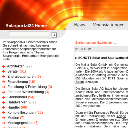
Im solarportal24-Linkverzeichnis finden
Zurück zu den Nachrichten...
Sie schnell, einfach und kostenlos
kompetente Ansprechpartner/innen für
01.03.2012
Ihre Fragen rund ums Thema
Solarenergie, Erneuerbare Energien und
SCHOTT Solar und Stadtwerke Main
mehr.
Die Mainz Solar GmbH, ein Gemeins
Architekten
(22)
Solar AG, verwirklicht in Kooperatio
Berater
(61)
Italien. Die 200-kWp
Anlage
auf dem D
a Mozzano ist Anfang Januar 2012 
Energieagenturen
(9)
851 Modulen von SCHOTT Solar ein
Finanzierung
(16)
Strom
erzeugen.
Forschung & Entwicklung
(3)
Die Schott Solar AG habe bei diesem
Fort- und Weiterbildung
(3)
Konstruktion und Inbetriebnahme
zurückgegriffen, heißt es in der en
Großhändler
(54)
durch eine Metallscheibenkonstruktio
Handwerker
(207)
Strom
erzeugen. Die Erweiterung de
2012 vorgesehen.
Händler
(69)
Komplettlösungen
(22)
Dazu erklärt Francesco Poggi, Bürge
mit der Realisierung dieser
Anlage
g
Medien
(7)
Erneuerbaren Energien gesetzt. Gleic
Montagegestelle
(7)
des Produktionsstandortes. Das Projek
weitere Initiativen. Denn eine nach