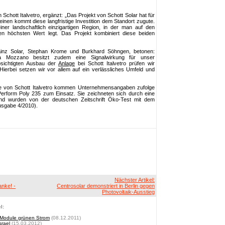
chott Italvetro, ergänzt: „Das Projekt von Schott Solar hat für
inen kommt diese langfristige Investition dem Standort zugute.
ner landschaftlich einzigartigen Region, in der man auf den
 höchsten Wert legt. Das Projekt kombiniert diese beiden
ainz Solar, Stephan Krome und Burkhard Söhngen, betonen:
 a Mozzano besitzt zudem eine Signalwirkung für unser
sichtigten Ausbau der
Anlage
bei Schott Italvetro prüfen wir
 Hierbei setzen wir vor allem auf ein verlässliches Umfeld und
e von Schott Italvetro kommen Unternehmensangaben zufolge
erform Poly 235 zum Einsatz. Sie zeichneten sich durch eine
und wurden von der deutschen Zeitschrift Öko-Test mit dem
usgabe 4/2010).
Nächster Artikel:
nke! -
Centrosolar demonstriert in Berlin gegen
Photovoltaik-Ausstieg
l:
0 Module grünen Strom
(08.12.2011)
srael
(15.03.2012)