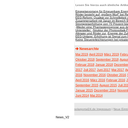
Lesen Sie hierzu auch ähnliche Artike
Einspeisevorrang für Erneuerbare Energ
Rösler besteht auf „großem Wurf“ bei
EEG-Reform: Qualität vor Schnelligkeit
Zusammenarbeit mit Japan im Bereich 
Strompreiserhöhung von 70 Prozent bi
„Wieder eine Phantasieprognose aus d
Untersteller: „Struktur der Photovoltai
Altmaier und Rösler zur „Energie der Zu
EEG-Umlage: Erhöhung ist Signal zum
Keine Steuererleichterungen bei priva
Newsarchiv
Mai 2019
April 2019
März 2019
Febru
Oktober 2018
September 2018
Augus
Februar 2018
Januar 2018
Dezember
2017
Juli 2017
Juni 2017
Mai 2017
Ap
2016
November 2016
Oktober 2016
April 2016
März 2016
Februar 2016
J
September 2015
August 2015
Juli 20
Januar 2015
Dezember 2014
Novemb
Juni 2014
Mai 2014
solarportal24.de Impressum
|
Neue Eint
News_V2