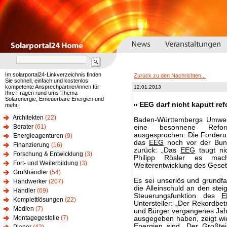
Im solarportal24-Linkverzeichnis finden
Zurück zu den Nachrichten...
Sie schnell, einfach und kostenlos
kompetente Ansprechpartner/innen für
12.01.2013
Ihre Fragen rund ums Thema
Solarenergie, Erneuerbare Energien und
EEG darf nicht kaputt ref
mehr.
Architekten
(22)
Baden-Württembergs Umweltm
Berater
(61)
eine besonnene Refor
ausgesprochen. Die Forderun
Energieagenturen
(9)
das
EEG
noch vor der Bund
Finanzierung
(16)
zurück: „Das
EEG
taugt ni
Forschung & Entwicklung
(3)
Philipp Rösler es mach
Fort- und Weiterbildung
(3)
Weiterentwicklung des Geset
Großhändler
(54)
Es sei unseriös und grundf
Handwerker
(207)
die Alleinschuld an den st
Händler
(69)
Steuerungsfunktion des
E
Komplettlösungen
(22)
Untersteller: „Der Rekordbet
Medien
(7)
und Bürger vergangenes Jah
Montagegestelle
(7)
ausgegeben haben, zeigt wi
Energien sind. Der Großte