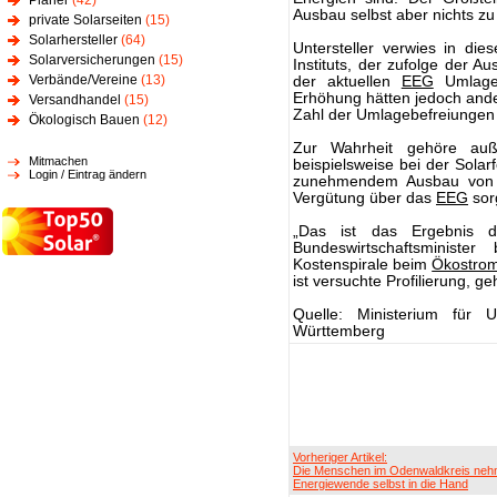
Planer
(42)
Ausbau selbst aber nichts zu 
private Solarseiten
(15)
Solarhersteller
(64)
Untersteller verwies in d
Solarversicherungen
(15)
Instituts, der zufolge der 
Verbände/Vereine
(13)
der aktuellen
EEG
Umlagee
Erhöhung hätten jedoch and
Versandhandel
(15)
Zahl der Umlagebefreiungen f
Ökologisch Bauen
(12)
Zur Wahrheit gehöre a
Mitmachen
beispielsweise bei der Sola
Login / Eintrag ändern
zunehmendem Ausbau vo
Vergütung über das
EEG
sor
„Das ist das Ergebnis
Bundeswirtschaftsminister
Kostenspirale beim
Ökostro
ist versuchte Profilierung, g
Quelle: Ministerium für 
Württemberg
Vorheriger Artikel:
Die Menschen im Odenwaldkreis neh
Energiewende selbst in die Hand