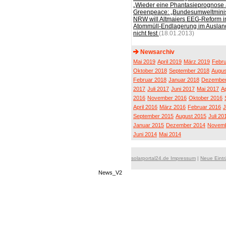
„Wieder eine Phantasieprognose
Greenpeace: „Bundesumweltminist
NRW will Altmaiers EEG-Reform 
Atommüll-Endlagerung im Ausland
nicht fest
(18.01.2013)
Newsarchiv
Mai 2019
April 2019
März 2019
Febru
Oktober 2018
September 2018
Augus
Februar 2018
Januar 2018
Dezember
2017
Juli 2017
Juni 2017
Mai 2017
Ap
2016
November 2016
Oktober 2016
April 2016
März 2016
Februar 2016
J
September 2015
August 2015
Juli 20
Januar 2015
Dezember 2014
Novemb
Juni 2014
Mai 2014
solarportal24.de Impressum
|
Neue Eint
News_V2