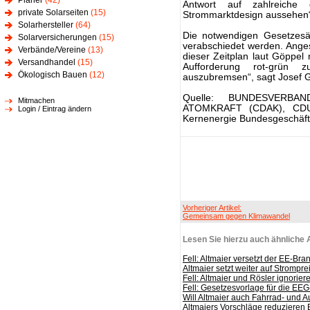
Planer
(42)
Antwort auf zahlreiche
private Solarseiten
(15)
Strommarktdesign aussehen“, 
Solarhersteller
(64)
Die notwendigen Gesetzes
Solarversicherungen
(15)
verabschiedet werden. Ange
Verbände/Vereine
(13)
dieser Zeitplan laut Göppel 
Versandhandel
(15)
Aufforderung rot-grün
Ökologisch Bauen
(12)
auszubremsen“, sagt Josef 
Quelle: BUNDESVERB
Mitmachen
ATOMKRAFT (CDAK), CDU/C
Login / Eintrag ändern
Kernenergie Bundesgeschäfts
Vorheriger Artikel:
Gemeinsam gegen Klimawandel
Lesen Sie hierzu auch ähnliche A
Fell: Altmaier versetzt der EE-B
Altmaier setzt weiter auf Strompr
Fell: Altmaier und Rösler ignorie
Fell: Gesetzesvorlage für die EE
Will Altmaier auch Fahrrad- und 
Altmaiers Vorschläge reduzieren