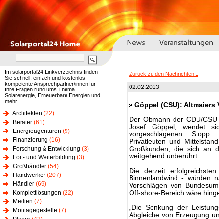
Im solarportal24-Linkverzeichnis finden
Zurück zu den Nachrichten...
Sie schnell, einfach und kostenlos
kompetente Ansprechpartner/innen für
02.02.2013
Ihre Fragen rund ums Thema
Solarenergie, Erneuerbare Energien und
mehr.
Göppel (CSU): Altmaiers
Architekten
(22)
Der Obmann der CDU/CSU i
Berater
(61)
Josef Göppel, wendet si
Energieagenturen
(9)
vorgeschlagenen Stop
Finanzierung
(16)
Privatleuten und Mittelstan
Forschung & Entwicklung
(3)
Großkunden, die sich an d
weitgehend unberührt.
Fort- und Weiterbildung
(3)
Großhändler
(54)
Die derzeit erfolgreichst
Handwerker
(207)
Binnenlandwind - würden n
Händler
(69)
Vorschlägen von Bundesumwe
Komplettlösungen
(22)
Off-shore-Bereich wäre hing
Medien
(7)
„Die Senkung der Leistung
Montagegestelle
(7)
Abgleiche von Erzeugung und