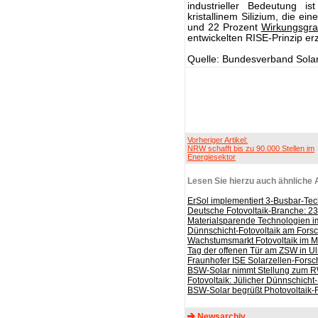
industrieller Bedeutung i
kristallinem Silizium, die ei
und 22 Prozent
Wirkungsgr
entwickelten RISE-Prinzip er
Quelle: Bundesverband Solar
Vorheriger Artikel:
NRW schafft bis zu 90.000 Stellen im
Energiesektor
Lesen Sie hierzu auch ähnliche A
ErSol implementiert 3-Busbar-Te
Deutsche Fotovoltaik-Branche: 2
Materialsparende Technologien im
Dünnschicht-Fotovoltaik am Fors
Wachstumsmarkt Fotovoltaik im Mi
Tag der offenen Tür am ZSW in U
Fraunhofer ISE Solarzellen-Forsc
BSW-Solar nimmt Stellung zum R
Fotovoltaik: Jülicher Dünnschicht
BSW-Solar begrüßt Photovoltaik-
Newsarchiv