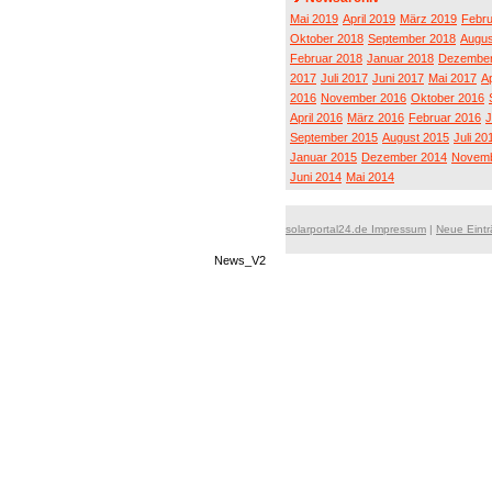
Mai 2019
April 2019
März 2019
Febru
Oktober 2018
September 2018
Augus
Februar 2018
Januar 2018
Dezember
2017
Juli 2017
Juni 2017
Mai 2017
Ap
2016
November 2016
Oktober 2016
April 2016
März 2016
Februar 2016
J
September 2015
August 2015
Juli 20
Januar 2015
Dezember 2014
Novemb
Juni 2014
Mai 2014
solarportal24.de Impressum
|
Neue Eint
News_V2