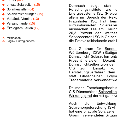
Planer
(42)
private Solarseiten
(15)
Demnach zeigt sich di
Solarhersteller
(64)
Forschungsinstitute wie
Energiesysteme ISE (Freibur
Solarversicherungen
(15)
allem im Bereich der Rek
Verbände/Vereine
(13)
Fraunhofer ISE hält beisp
Versandhandel
(15)
siliziumbasierten
Solarzelle
Ökologisch Bauen
(12)
ausmachen. Die am Fraunhofe
20,3 Prozent den weltbe
Servicecenter LSC in Gelsenki
Mitmachen
die Fotovoltaikindustrie etabli
Login / Eintrag ändern
Das Zentrum für
Sonnen
Württemberg ZSW (Stuttga
Dünnschicht
Solarzellen
entw
Prozent erzielen. Derze
Dünnschichtzellen
„von der R
CIS zum Einsatz kom
Herstellungsverfahren, dem 
statt Glasscheiben Poly
Trägermaterial verwendet we
Deutsche Forschungsinstitu
CIS-Dünnschicht
Solarzellen
Wirkungsgrad
derzeit ganz v
Auch die Entwicklung
Solarenergieforschung ISFH 
hat eine bifaciale Solarzell
Gramm verwendeten Siliziums