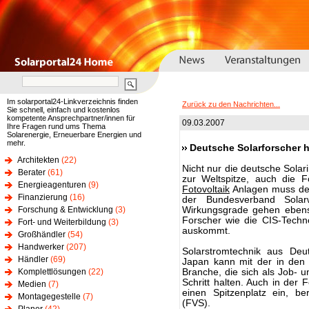
Im solarportal24-Linkverzeichnis finden
Zurück zu den Nachrichten...
Sie schnell, einfach und kostenlos
kompetente Ansprechpartner/innen für
09.03.2007
Ihre Fragen rund ums Thema
Solarenergie, Erneuerbare Energien und
mehr.
Deutsche Solarforscher h
Architekten
(22)
Nicht nur die deutsche Solar
Berater
(61)
zur Weltspitze, auch die 
Energieagenturen
(9)
Fotovoltaik
Anlagen muss den
Finanzierung
(16)
der Bundesverband Solar
Forschung & Entwicklung
(3)
Wirkungsgrade gehen ebens
Forscher wie die CIS-Techn
Fort- und Weiterbildung
(3)
auskommt.
Großhändler
(54)
Handwerker
(207)
Solarstromtechnik aus Deu
Händler
(69)
Japan kann mit der in den
Komplettlösungen
(22)
Branche, die sich als Job- u
Schritt halten. Auch in der
Medien
(7)
einen Spitzenplatz ein, b
Montagegestelle
(7)
(FVS).