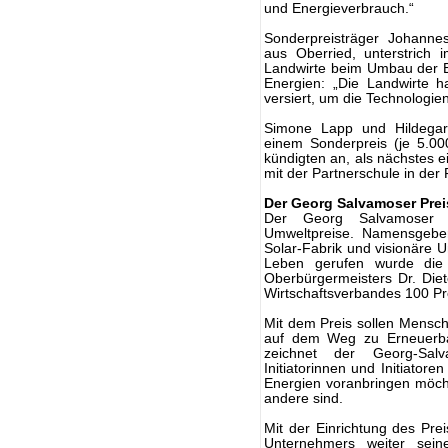
und Energieverbrauch.“
Sonderpreisträger Johanne
aus Oberried, unterstrich
Landwirte beim Umbau der E
Energien: „Die Landwirte 
versiert, um die Technologi
Simone Lapp und Hildegar
einem Sonderpreis (je 5.00
kündigten an, als nächstes e
mit der Partnerschule in der
Der Georg Salvamoser Prei
Der Georg Salvamoser Pr
Umweltpreise. Namensgeber 
Solar-Fabrik und visionäre
Leben gerufen wurde die
Oberbürgermeisters Dr. Die
Wirtschaftsverbandes 100 P
Mit dem Preis sollen Mensche
auf dem Weg zu Erneuerbar
zeichnet der Georg-Salv
Initiatorinnen und Initiator
Energien voranbringen möcht
andere sind.
Mit der Einrichtung des Pre
Unternehmers weiter sei