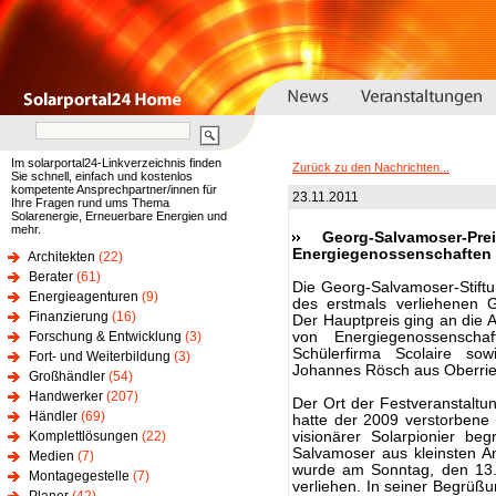
Im solarportal24-Linkverzeichnis finden
Zurück zu den Nachrichten...
Sie schnell, einfach und kostenlos
kompetente Ansprechpartner/innen für
23.11.2011
Ihre Fragen rund ums Thema
Solarenergie, Erneuerbare Energien und
mehr.
Georg-Salvamoser-P
Energiegenossenschaften
Architekten
(22)
Berater
(61)
Die Georg-Salvamoser-Stiftu
Energieagenturen
(9)
des erstmals verliehenen 
Finanzierung
(16)
Der Hauptpreis ging an die 
Forschung & Entwicklung
(3)
von Energiegenossenschaf
Schülerfirma Scolaire so
Fort- und Weiterbildung
(3)
Johannes Rösch aus Oberrie
Großhändler
(54)
Handwerker
(207)
Der Ort der Festveranstaltun
Händler
(69)
hatte der 2009 verstorbene
Komplettlösungen
(22)
visionärer Solarpionier be
Salvamoser aus kleinsten An
Medien
(7)
wurde am Sonntag, den 13.
Montagegestelle
(7)
verliehen. In seiner Begrü