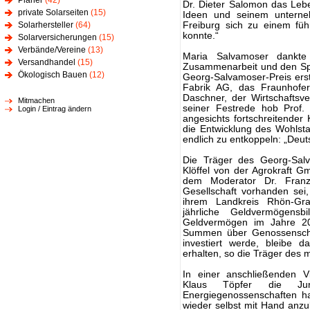
Planer
(42)
Dr. Dieter Salomon das Leb
private Solarseiten
(15)
Ideen und seinem unterne
Solarhersteller
(64)
Freiburg sich zu einem füh
konnte.“
Solarversicherungen
(15)
Verbände/Vereine
(13)
Maria Salvamoser dankte
Versandhandel
(15)
Zusammenarbeit und den Spo
Ökologisch Bauen
(12)
Georg-Salvamoser-Preis erst
Fabrik AG, das Fraunhofer
Daschner, der Wirtschaftsv
Mitmachen
seiner Festrede hob Prof.
Login / Eintrag ändern
angesichts fortschreitende
die Entwicklung des Wohls
endlich zu entkoppeln: „Deuts
Die Träger des Georg-Salv
Klöffel von der Agrokraft G
dem Moderator Dr. Franz
Gesellschaft vorhanden sei,
ihrem Landkreis Rhön-Gra
jährliche Geldvermögens
Geldvermögen im Jahre 20
Summen über Genossenschaf
investiert werde, bleibe d
erhalten, so die Träger des 
In einer anschließenden V
Klaus Töpfer die Jur
Energiegenossenschaften h
wieder selbst mit Hand anz