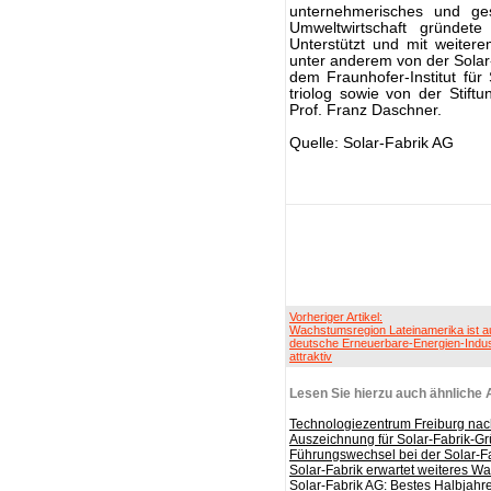
unternehmerisches und ges
Umweltwirtschaft gründete
Unterstützt und mit weiterem
unter anderem von der Solar
dem Fraunhofer-Institut für
triolog sowie von der Stif
Prof. Franz Daschner.
Quelle: Solar-Fabrik AG
Vorheriger Artikel:
Wachstumsregion Lateinamerika ist a
deutsche Erneuerbare-Energien-Indus
attraktiv
Lesen Sie hierzu auch ähnliche A
Technologiezentrum Freiburg nac
Auszeichnung für Solar-Fabrik-
Führungswechsel bei der Solar-F
Solar-Fabrik erwartet weiteres W
Solar-Fabrik AG: Bestes Halbjahr