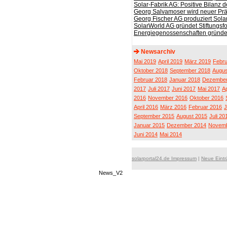
Solar-Fabrik AG: Positive Bilanz de
Georg Salvamoser wird neuer Prä
Georg Fischer AG produziert Sola
SolarWorld AG gründet Stiftungsf
Energiegenossenschaften gründen
Newsarchiv
Mai 2019
April 2019
März 2019
Febru
Oktober 2018
September 2018
Augus
Februar 2018
Januar 2018
Dezember
2017
Juli 2017
Juni 2017
Mai 2017
Ap
2016
November 2016
Oktober 2016
April 2016
März 2016
Februar 2016
J
September 2015
August 2015
Juli 20
Januar 2015
Dezember 2014
Novemb
Juni 2014
Mai 2014
solarportal24.de Impressum
|
Neue Eint
News_V2