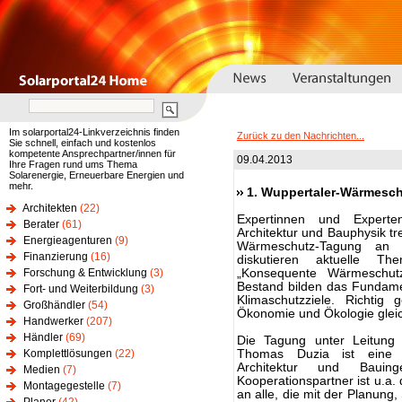
Im solarportal24-Linkverzeichnis finden
Zurück zu den Nachrichten...
Sie schnell, einfach und kostenlos
kompetente Ansprechpartner/innen für
09.04.2013
Ihre Fragen rund ums Thema
Solarenergie, Erneuerbare Energien und
mehr.
1. Wuppertaler-Wärmesc
Architekten
(22)
Expertinnen und Experte
Berater
(61)
Architektur und Bauphysik tr
Energieagenturen
(9)
Wärmeschutz-Tagung an d
Finanzierung
(16)
diskutieren aktuelle 
Forschung & Entwicklung
(3)
„Konsequente Wärmesch
Bestand bilden das Fundame
Fort- und Weiterbildung
(3)
Klimaschutzziele. Richtig 
Großhändler
(54)
Ökonomie und Ökologie gleic
Handwerker
(207)
Händler
(69)
Die Tagung unter Leitung 
Komplettlösungen
(22)
Thomas Duzia ist eine G
Architektur und Bauing
Medien
(7)
Kooperationspartner ist u.a.
Montagegestelle
(7)
an alle, die mit der Planun