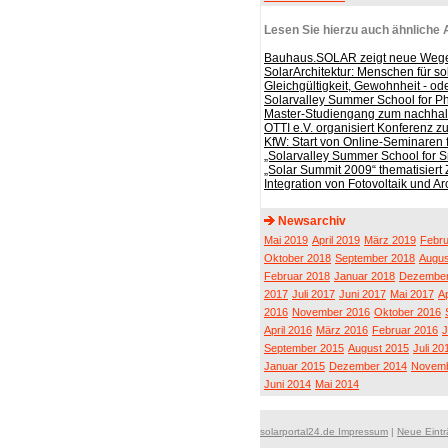
Lesen Sie hierzu auch ähnliche A
Bauhaus.SOLAR zeigt neue Wege i
SolarArchitektur: Menschen für s
Gleichgültigkeit, Gewohnheit - o
Solarvalley Summer School for Ph
Master-Studiengang zum nachhalt
OTTI e.V. organisiert Konferenz z
KfW: Start von Online-Seminaren 
„Solarvalley Summer School for 
„Solar Summit 2009“ thematisiert
Integration von Fotovoltaik und Ar
Newsarchiv
Mai 2019
April 2019
März 2019
Febru
Oktober 2018
September 2018
Augus
Februar 2018
Januar 2018
Dezember
2017
Juli 2017
Juni 2017
Mai 2017
Ap
2016
November 2016
Oktober 2016
April 2016
März 2016
Februar 2016
J
September 2015
August 2015
Juli 20
Januar 2015
Dezember 2014
Novemb
Juni 2014
Mai 2014
solarportal24.de Impressum
|
Neue Eint