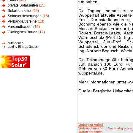
Planer
(42)
tun haben.
private Solarseiten
(15)
Solarhersteller
(64)
Die Tagung thematisiert na
Wuppertal) aktuelle Aspekte
Solarversicherungen
(15)
Feist, Darmstadt/Innsbruck, 
Verbände/Vereine
(13)
Bochum) ebenso wie die Nac
Versandhandel
(15)
Messari-Becker, Frankfurt),
Ökologisch Bauen
(12)
Robert Borsch-Laaks, Aa
Wärmeschutz (Prof. Dr.-Ing. 
Wuppertal, Jun.-Prof. Dr.
Mitmachen
Schadensbilder und Risike
Login / Eintrag ändern
Ing. Norbert Bogusch, Wacht
Die Teilnahmegebühr beträg
Juli, danach 180 Euro. Für
Gebühr von 50 Euro. Anmeld
wuppertal.de.
Mehr Informationen unter
ww
Quelle: Bergische Universitä
Vorheriger Artikel:
Verbraucherschutz: Nachhaltig produz
Waren erkennen